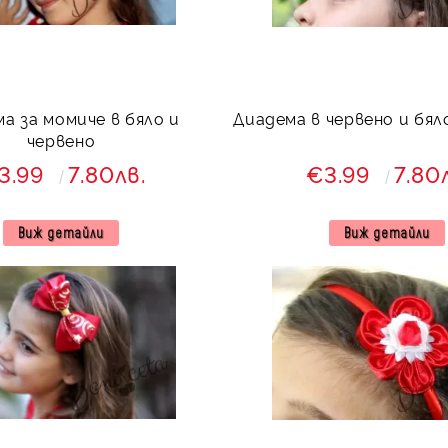
а за момиче в бяло и
Диадема в червено и бя
червено
3.99
7.80лв.
€3.99
7.80
Виж детайли
Виж детайли