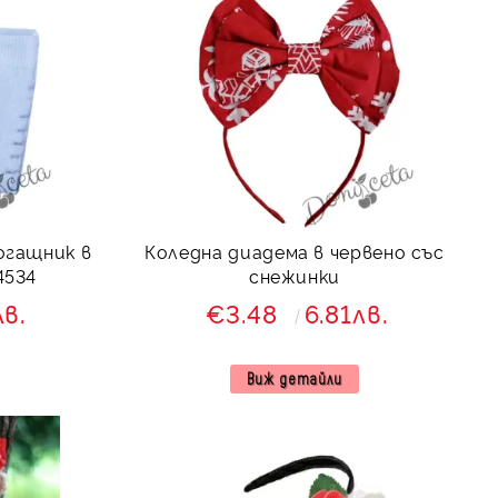
огащник в
Коледна диадема в червено със
4534
снежинки
лв.
€3.48
6.81лв.
Виж детайли