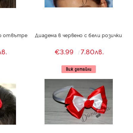
ло отвътре
Диадема в червено с бели розички
лв.
€3.99
7.80лв.
Виж детайли