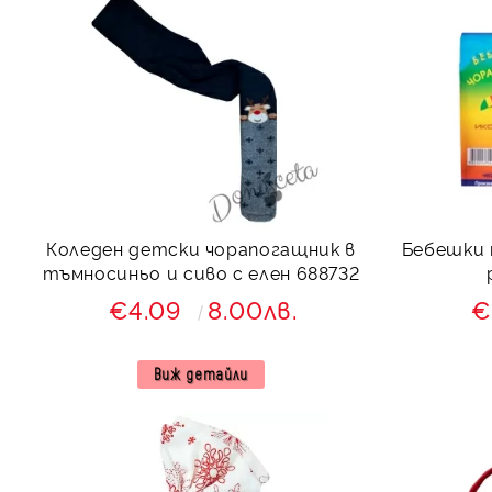
Коледен детски чорапогащник в
Бебешки 
тъмносиньо и сиво с елен 688732
€4.09
8.00лв.
€
Виж детайли