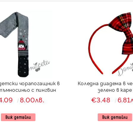
детски чорапогащник в
Коледна диадема в че
тъмносиньо с пингвин
зелено в каре
4.09
8.00лв.
€3.48
6.81
Виж детайли
Виж детайли