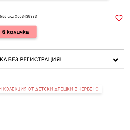
555 или 0883439333
А БЕЗ РЕГИСТРАЦИЯ!
НИ КОЛЕКЦИЯ ОТ ДЕТСКИ ДРЕШКИ В ЧЕРВЕНО
ика за личните данни
рамките на работния ден.