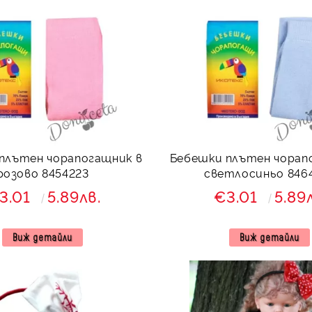
плътен чорапогащник в
Бебешки плътен чорап
розово 8454223
светлосиньо 846
3.01
5.89лв.
€3.01
5.89
Виж детайли
Виж детайли