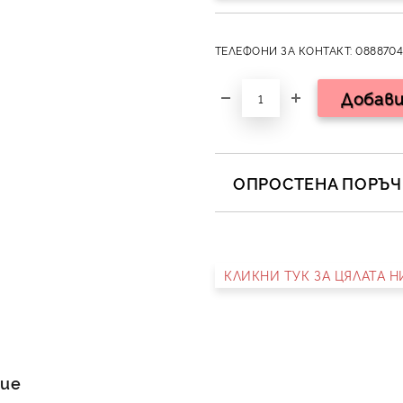
ТЕЛЕФОНИ ЗА КОНТАКТ: 0888704
ОПРОСТЕНА ПОРЪЧК
САМО ПОПЪЛНЕТЕ 2 ПОЛЕТА
КЛИКНИ ТУК ЗА ЦЯЛАТА 
Съгласен съм с
Полит
Ние ще се свържем с вас в 
ние