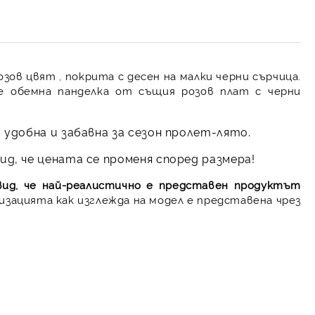
озов цвят , покрита с десен на малки черни сърчица.
е обемна панделка от същия розов плат с черни
 удобна и забавна за сезон пролет-лято.
д, че цената се променя според размера!
вид, че най-реалистично е представен продуктът
изацията как изглежда на модел е представена чрез