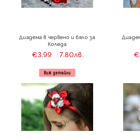
Диадема в червено и бяло за
Диадем
Коледа
€3.99
7.80лв.
€
Виж детайли