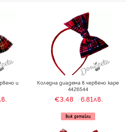
рвено и
Коледна диадема в червено каре
4426544
лв.
€3.48
6.81лв.
Виж детайли