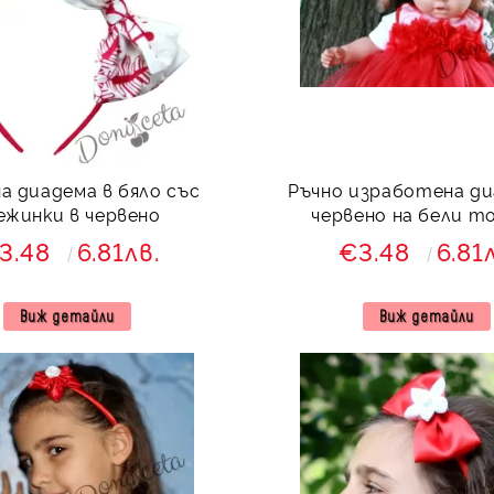
а диадема в бяло със
Ръчно изработена ди
ежинки в червено
червено на бели т
3.48
6.81лв.
€3.48
6.81
Виж детайли
Виж детайли