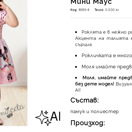
Мини Маус
Код:
8589-8
Тегло:
0.000
кг
Роклята е в нежно р
Акцента на талията 
сърциа.
Рокличката е много
Моля имайте предви
Моля, имайте пред
без дете модел!
Визуал
AI!
Състав:
памук и полиестер
Произход: