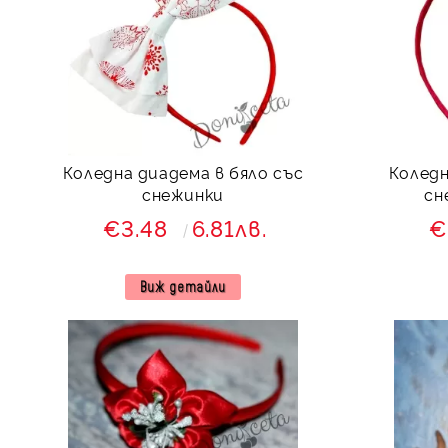
Коледна диадема в бяло със
Коледн
снежинки
сн
€3.48
6.81лв.
€
Виж детайли