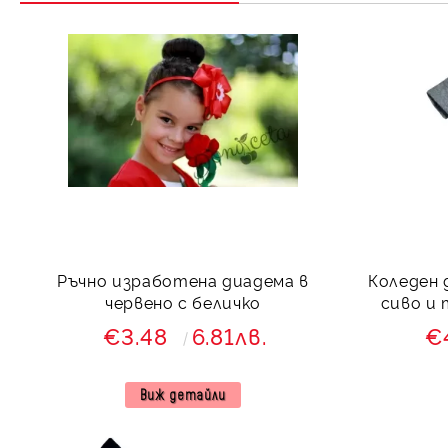
Ръчно изработена диадема в
Коледен 
червено с беличко
сиво и 
€3.48
6.81лв.
€
Виж детайли