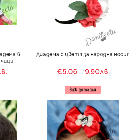
адема в
Диадема с цветя за народна носия
очици
лв.
€5.06
9.90лв.
Виж детайли