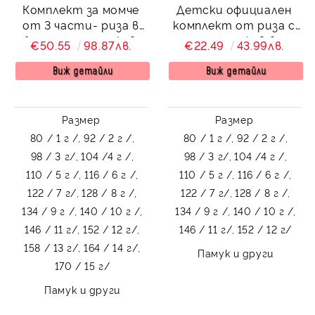
Комплект за момче
Детски официален
от 3 части- риза в
комплект от риза с
бяло с дълъг ръкав,
дълъг ръкав в
€50.55
98.87лв.
€22.49
43.99лв.
панталон в бежово и
светлосиньо, дълъг
сако в тъмносиньо
панталон в бежово с
Виж детайли
Виж детайли
Contrast
колан от колекция
Бежина
Размер
Размер
80 / 1 г /,
92 / 2 г /,
80 / 1 г /,
92 / 2 г /,
98 / 3 г/,
104 /4 г /,
98 / 3 г/,
104 /4 г /,
110 / 5 г /,
116 / 6 г /,
110 / 5 г /,
116 / 6 г /,
122 / 7 г/,
128 / 8 г /,
122 / 7 г/,
128 / 8 г /,
134 / 9 г /,
140 / 10 г /,
134 / 9 г /,
140 / 10 г /,
146 / 11 г/,
152 / 12 г/,
146 / 11 г/,
152 / 12 г/
158 / 13 г/,
164 / 14 г/,
Памук и други
170 / 15 г/
Памук и други