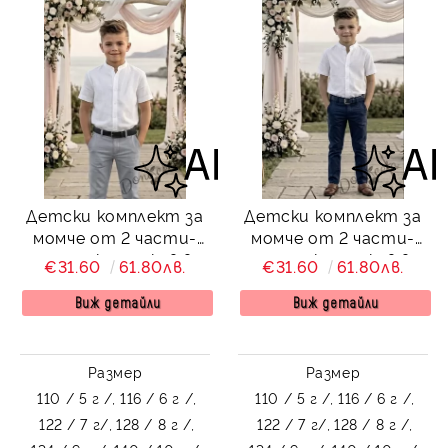
Детски комплект за
Детски комплект за
момче от 2 части-
момче от 2 части-
риза с къс ръкав в
риза с къс ръкав в
€31.60
61.80лв.
€31.60
61.80лв.
бяло без яка и
бяло без яка и
панталон в сиво
панталон в
Виж детайли
Виж детайли
тъмносиньо
Размер
Размер
110 / 5 г /,
116 / 6 г /,
110 / 5 г /,
116 / 6 г /,
122 / 7 г/,
128 / 8 г /,
122 / 7 г/,
128 / 8 г /,