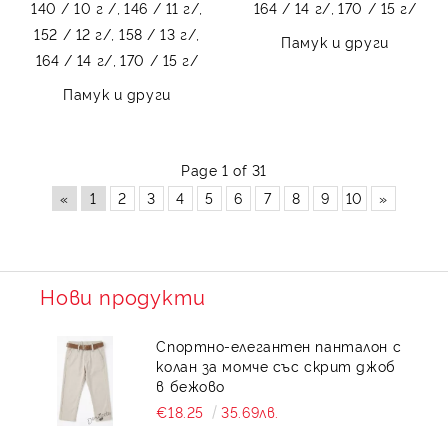
140 / 10 г /,
146 / 11 г/,
164 / 14 г/,
170 / 15 г/
152 / 12 г/,
158 / 13 г/,
Памук и други
164 / 14 г/,
170 / 15 г/
Памук и други
Page 1 of 31
«
1
2
3
4
5
6
7
8
9
10
»
Нови продукти
Спортно-елегантен панталон с
колан за момче със скрит джоб
в бежово
€18.25
35.69лв.