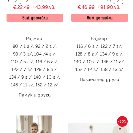
бяло с дълъг
панталон и папийонка
€22.49
43.99лв.
€46.99
91.90лв.
панталон с колан в
в тъмносиньо
черно
Виж детайли
Виж детайли
Размер
Размер
80 / 1 г /,
92 / 2 г /,
116 / 6 г /,
122 / 7 г/,
98 / 3 г/,
104 /4 г /,
128 / 8 г /,
134 / 9 г /,
110 / 5 г /,
116 / 6 г /,
140 / 10 г /,
146 / 11 г/,
122 / 7 г/,
128 / 8 г /,
152 / 12 г/,
158 / 13 г/
134 / 9 г /,
140 / 10 г /,
Полиестер други
146 / 11 г/,
152 / 12 г/
Памук и други
-50%