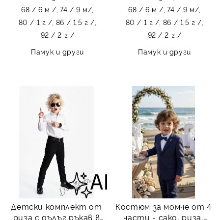
68 / 6 м /,
74 / 9 м/,
68 / 6 м /,
74 / 9 м/,
80 / 1 г /,
86 / 1,5 г /,
80 / 1 г /,
86 / 1,5 г /,
92 / 2 г /
92 / 2 г /
Памук и други
Памук и други
Детски комплект от
Костюм за момче от 4
риза с дълъг ръкав в
части - сако, риза,