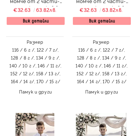
момче от 2 части-
момче от 2 части-
риза с къс ръкав в
риза с къс ръкав в
€32.63
63.82лв.
€32.63
63.82лв.
бежово без яка и
бяло без яка и
панталон в бяло
панталон в бежово
Виж детайли
Виж детайли
Размер
Размер
116 / 6 г /,
122 / 7 г/,
116 / 6 г /,
122 / 7 г/,
128 / 8 г /,
134 / 9 г /,
128 / 8 г /,
134 / 9 г /,
140 / 10 г /,
146 / 11 г/,
140 / 10 г /,
146 / 11 г/,
152 / 12 г/,
158 / 13 г/,
152 / 12 г/,
158 / 13 г/,
164 / 14 г/,
170 / 15 г/
164 / 14 г/,
170 / 15 г/
Памук и други
Памук и други