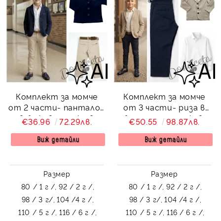
Комплект за момче
Комплект за момче
от 2 части- панталон
от 3 части- риза в
в бежово и сако в
бяло с дълъг ръкав,
€36.96
72.29лв.
€50.55
98.87лв.
тъмносиньо Contrast
панталон в
тъмносиньо и сако в
Виж детайли
Виж детайли
бежово Contrast
Размер
Размер
80 / 1 г /,
92 / 2 г /,
80 / 1 г /,
92 / 2 г /,
98 / 3 г/,
104 /4 г /,
98 / 3 г/,
104 /4 г /,
110 / 5 г /,
116 / 6 г /,
110 / 5 г /,
116 / 6 г /,