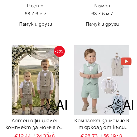
Размер
Размер
68 / 6 м /
68 / 6 м /
Памук и други
Памук и други
-50%
Летен официален
Комплект за момче в
комплект за момче от
тюркоаз от къси
4 части - риза в бяло
панталонки тип
€12.44
24.33лв.
€28.73
56.19лв.