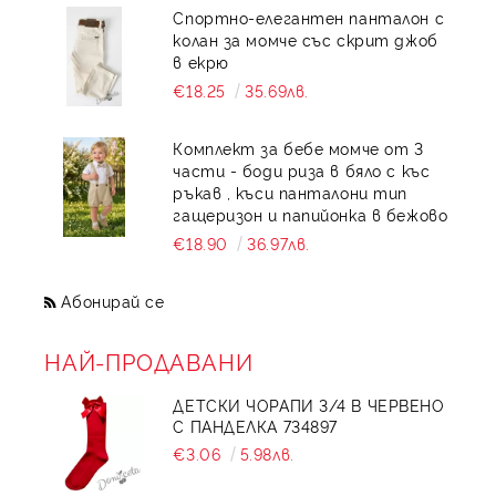
Спортно-елегантен панталон с
колан за момче със скрит джоб
в екрю
€18.25
35.69лв.
Комплект за бебе момче от 3
части - боди риза в бяло с къс
ръкав , къси панталони тип
гащеризон и папийонка в бежово
€18.90
36.97лв.
Абонирай се
НАЙ-ПРОДАВАНИ
ДЕТСКИ ЧОРАПИ 3/4 В ЧЕРВЕНО
С ПАНДЕЛКА 734897
€3.06
5.98лв.