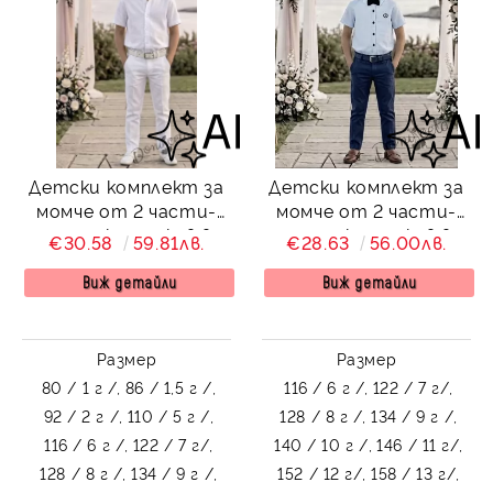
Детски комплект за
Детски комплект за
момче от 2 части-
момче от 2 части-
риза с къс ръкав в
риза с къс ръкав в
€30.58
59.81лв.
€28.63
56.00лв.
бяло без яка и
светлосиньо с
панталон в бяло
папийонка и панталон
Виж детайли
Виж детайли
в тъмносиньо
Размер
Размер
80 / 1 г /,
86 / 1,5 г /,
116 / 6 г /,
122 / 7 г/,
92 / 2 г /,
110 / 5 г /,
128 / 8 г /,
134 / 9 г /,
116 / 6 г /,
122 / 7 г/,
140 / 10 г /,
146 / 11 г/,
128 / 8 г /,
134 / 9 г /,
152 / 12 г/,
158 / 13 г/,