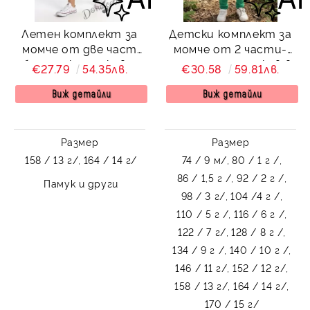
Летен комплект за
Детски комплект за
момче от две част
момче от 2 части-
блуза с къс ръкав и
риза с дълъг ръкав в
€27.79
54.35лв.
€30.58
59.81лв.
къси панталони в
бяло без яка с
екрю
копчета до долу в
Виж детайли
Виж детайли
бежово и панталон в
зелено
Размер
Размер
158 / 13 г/,
164 / 14 г/
74 / 9 м/,
80 / 1 г /,
86 / 1,5 г /,
92 / 2 г /,
Памук и други
98 / 3 г/,
104 /4 г /,
110 / 5 г /,
116 / 6 г /,
122 / 7 г/,
128 / 8 г /,
134 / 9 г /,
140 / 10 г /,
146 / 11 г/,
152 / 12 г/,
158 / 13 г/,
164 / 14 г/,
170 / 15 г/