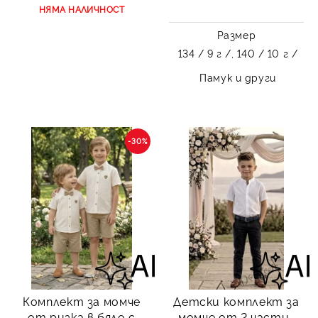
НЯМА НАЛИЧНОСТ
Размер
134 / 9 г /,
140 / 10 г /
Памук и други
-30%
Комплект за момче
Детски комплект за
от ризка в бяло с
момче от 2 части-