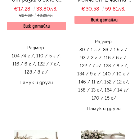
орнаменти , бежови
риза с къс ръкав в
€17.28
33.80лв.
€30.58
59.81лв.
къси панталони и
бяло без яка и
€24.69
48.29лв.
папийонка
панталон в черно
Виж детайли
Виж детайли
Размер
Размер
80 / 1 г /,
86 / 1,5 г /,
104 /4 г /,
110 / 5 г /,
92 / 2 г /,
116 / 6 г /,
116 / 6 г /,
122 / 7 г/,
122 / 7 г/,
128 / 8 г /,
128 / 8 г /
134 / 9 г /,
140 / 10 г /,
146 / 11 г/,
152 / 12 г/,
Памук и други
158 / 13 г/,
164 / 14 г/,
170 / 15 г/
Памук и други