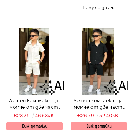
Памук и други
Летен комплект за
Летен комплект за
момче от две част
момче от две част
риза с къс ръкав и
риза с къс ръкав и
€23.79
46.53лв.
€26.79
52.40лв.
къси панталони в
къси панталони в
бяло
черно
Виж детайли
Виж детайли