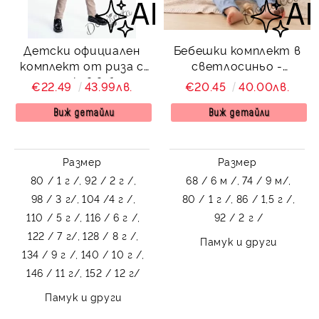
Детски официален
Бебешки комплект в
комплект от риза с
светлосиньо -
дълъг ръкав в бяло с
панталон с тиранти,
€22.49
43.99лв.
€20.45
40.00лв.
дълъг панталон в
боди-риза в бяло и
бежово с колан от
папийонка от
Виж детайли
Виж детайли
колекция Бежина
колекция
Светлосияна
Размер
Размер
80 / 1 г /,
92 / 2 г /,
68 / 6 м /,
74 / 9 м/,
98 / 3 г/,
104 /4 г /,
80 / 1 г /,
86 / 1,5 г /,
110 / 5 г /,
116 / 6 г /,
92 / 2 г /
122 / 7 г/,
128 / 8 г /,
Памук и други
134 / 9 г /,
140 / 10 г /,
146 / 11 г/,
152 / 12 г/
Памук и други