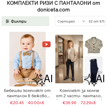
КОМПЛЕКТИ РИЗИ С ПАНТАЛОНИ от
КИ -50%
doniceta.com
Филтри
Бебешки комплект от
Комплект за момче
панталон в бежово,
от 2 части- панталон
боди-риза в
в тъмносиньо и сако в
€20.45
40.00лв.
€36.96
72.29лв.
светлосиньо,
бежово Contrast