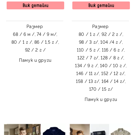
тиранти и папийонка
Виж детайли
Виж детайли
68461520 от колекция
Бежина
Размер
Размер
68 / 6 м /,
74 / 9 м/,
80 / 1 г /,
92 / 2 г /,
80 / 1 г /,
86 / 1,5 г /,
98 / 3 г/,
104 /4 г /,
92 / 2 г /
110 / 5 г /,
116 / 6 г /,
122 / 7 г/,
128 / 8 г /,
Памук и други
134 / 9 г /,
140 / 10 г /,
146 / 11 г/,
152 / 12 г/,
158 / 13 г/,
164 / 14 г/,
170 / 15 г/
Памук и други