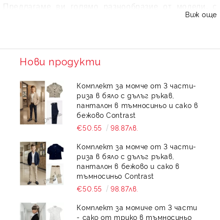
Предлагаме ви голямо разнообразие от модели, с
Виж още
качествена изработка на ниски цени.
Подарете на момичето си удобни и лесни за обличане
модели пола и панталонки, изработени от нежни
материи в любимите им цветове. Къси панталонки,
Нови продукти
дълъг клин или пък ефирна пола - моделите са много,
подходящи за всеки сезон и повод. Изборът е във
Комплект за момче от 3 части-
вашите ръце, но не забравяйте да се съобразите с
риза в бяло с дълъг ръкав,
предпочитанията на детето и да обърнете внимание
панталон в тъмносиньо и сако в
на това кои модели би избрало то, за да бъде
бежово Contrast
радостта му от новите дрешки още по-голяма.
€50.55
98.87лв.
Доверете се на Doniceta и ви гарантираме, че ще
Комплект за момче от 3 части-
накарате вашето момиче да се чувства като истинска
риза в бяло с дълъг ръкав,
модна икона!
панталон в бежово и сако в
тъмносиньо Contrast
€50.55
98.87лв.
Комплект за момиче от 3 части
- сако от трико в тъмносиньо