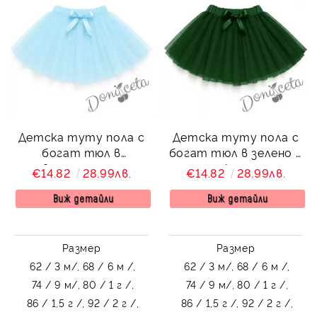
Детска туту пола с
Детска туту пола с
богат тюл в
богат тюл в зелено с
светлосиньо с
панделка отпред
€14.82
28.99лв.
€14.82
28.99лв.
панделка отпред
Виж детайли
Виж детайли
Размер
Размер
62 / 3 м/,
68 / 6 м /,
62 / 3 м/,
68 / 6 м /,
74 / 9 м/,
80 / 1 г /,
74 / 9 м/,
80 / 1 г /,
86 / 1,5 г /,
92 / 2 г /,
86 / 1,5 г /,
92 / 2 г /,