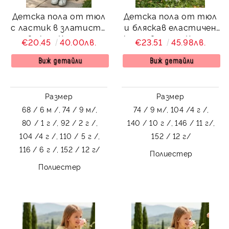
Детска пола от тюл
Детска пола от тюл
с ластик в златисто
и бляскав еластичен
в екрю Касиди
колан в черно Касиди
€20.45
40.00лв.
€23.51
45.98лв.
Виж детайли
Виж детайли
Размер
Размер
68 / 6 м /,
74 / 9 м/,
74 / 9 м/,
104 /4 г /,
80 / 1 г /,
92 / 2 г /,
140 / 10 г /,
146 / 11 г/,
104 /4 г /,
110 / 5 г /,
152 / 12 г/
116 / 6 г /,
152 / 12 г/
Полиестер
Полиестер