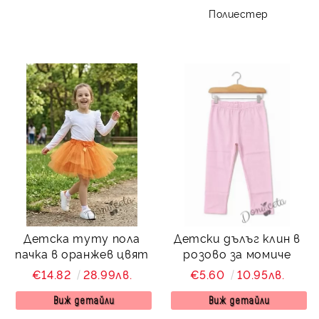
Полиестер
Детска туту пола
Детски дълъг клин в
пачка в оранжев цвят
розово за момиче
€14.82
28.99лв.
€5.60
10.95лв.
Виж детайли
Виж детайли