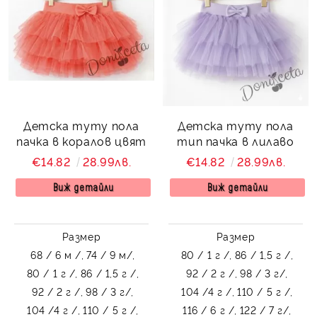
Детска туту пола
Детска туту пола
пачка в коралов цвят
тип пачка в лилаво
€14.82
28.99лв.
€14.82
28.99лв.
Виж детайли
Виж детайли
Размер
Размер
68 / 6 м /,
74 / 9 м/,
80 / 1 г /,
86 / 1,5 г /,
80 / 1 г /,
86 / 1,5 г /,
92 / 2 г /,
98 / 3 г/,
92 / 2 г /,
98 / 3 г/,
104 /4 г /,
110 / 5 г /,
104 /4 г /,
110 / 5 г /,
116 / 6 г /,
122 / 7 г/,