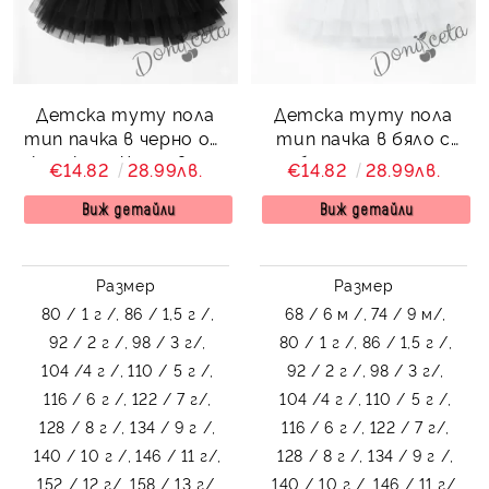
Детска туту пола
Детска туту пола
тип пачка в черно от
тип пачка в бяло с
колекция Черновина
богат тюл на
€14.82
28.99лв.
€14.82
28.99лв.
пластове
Виж детайли
Виж детайли
Размер
Размер
80 / 1 г /,
86 / 1,5 г /,
68 / 6 м /,
74 / 9 м/,
92 / 2 г /,
98 / 3 г/,
80 / 1 г /,
86 / 1,5 г /,
104 /4 г /,
110 / 5 г /,
92 / 2 г /,
98 / 3 г/,
116 / 6 г /,
122 / 7 г/,
104 /4 г /,
110 / 5 г /,
128 / 8 г /,
134 / 9 г /,
116 / 6 г /,
122 / 7 г/,
140 / 10 г /,
146 / 11 г/,
128 / 8 г /,
134 / 9 г /,
152 / 12 г/,
158 / 13 г/,
140 / 10 г /,
146 / 11 г/,