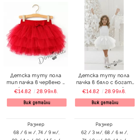
Детска туту пола
Детска туту пола
тип пачка в червено с
пачка в бяло с богат
богат тюл на
тюл на пластове
€14.82
28.99лв.
€14.82
28.99лв.
пластове
Виж детайли
Виж детайли
Размер
Размер
68 / 6 м /,
74 / 9 м/,
62 / 3 м/,
68 / 6 м /,