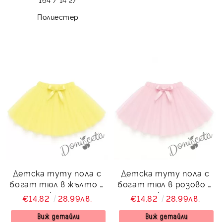
Полиестер
Детска туту пола с
Детска туту пола с
богат тюл в жълто с
богат тюл в розово с
панделка отпред
панделка отпред
€14.82
28.99лв.
€14.82
28.99лв.
Виж детайли
Виж детайли