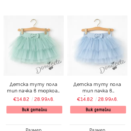
Детска туту пола
Детска туту пола
тип пачка в тюркоаз
тип пачка в
мента
светлосиньо
€14.82
28.99лв.
€14.82
28.99лв.
Виж детайли
Виж детайли
Размер
Размер