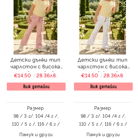
Детски дънки тип
Детски дънки тип
чарлстон с висока
чарлстон с висока
талия в розов цвят
талия в бял цвят
€14.50
28.36лв.
€14.50
28.36лв.
Виж детайли
Виж детайли
Размер
Размер
98 / 3 г/,
104 /4 г /,
98 / 3 г/,
104 /4 г /,
110 / 5 г /,
116 / 6 г /
110 / 5 г /,
116 / 6 г /
Памук и други
Памук и други