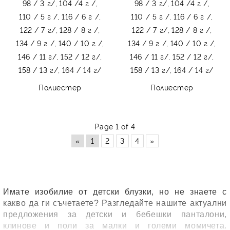
98 / 3 г/,
104 /4 г /,
98 / 3 г/,
104 /4 г /,
110 / 5 г /,
116 / 6 г /,
110 / 5 г /,
116 / 6 г /,
122 / 7 г/,
128 / 8 г /,
122 / 7 г/,
128 / 8 г /,
134 / 9 г /,
140 / 10 г /,
134 / 9 г /,
140 / 10 г /,
146 / 11 г/,
152 / 12 г/,
146 / 11 г/,
152 / 12 г/,
158 / 13 г/,
164 / 14 г/
158 / 13 г/,
164 / 14 г/
Полиестер
Полиестер
Page 1 of 4
«
1
2
3
4
»
Имате изобилие от детски блузки, но не знаете с
какво да ги съчетаете? Разгледайте нашите актуални
предложения за детски и бебешки панталони,
клинове и поли за малки и големи момичета.