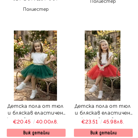
Полиестер
Полиестер
Детска пола от тюл
Детска пола от тюл
и бляскав еластичен
и бляскав еластичен
колан в тъмнозелено
колан в червено
€20.45
40.00лв.
€23.51
45.98лв.
Касиди
Касиди
Виж детайли
Виж детайли