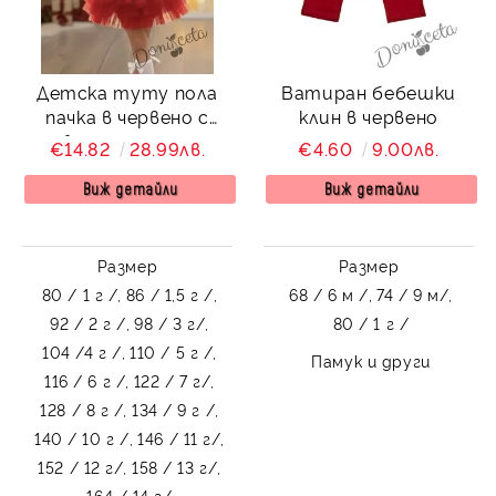
Детска туту пола
Ватиран бебешки
пачка в червено с
клин в червено
богат тюл на
€14.82
28.99лв.
€4.60
9.00лв.
пластове
Виж детайли
Виж детайли
Размер
Размер
80 / 1 г /,
86 / 1,5 г /,
68 / 6 м /,
74 / 9 м/,
92 / 2 г /,
98 / 3 г/,
80 / 1 г /
104 /4 г /,
110 / 5 г /,
Памук и други
116 / 6 г /,
122 / 7 г/,
128 / 8 г /,
134 / 9 г /,
140 / 10 г /,
146 / 11 г/,
152 / 12 г/,
158 / 13 г/,
164 / 14 г/