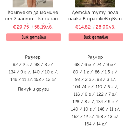
Комплект за момиче
Детска туту пола
от 2 части - карирана
пачка в оранжев цвят
риза с къс ръкав и
€29.75
58.19лв.
€14.82
28.99лв.
туту пола в бяло
Виж детайли
Виж детайли
Размер
Размер
92 / 2 г /,
98 / 3 г/,
68 / 6 м /,
74 / 9 м/,
134 / 9 г /,
140 / 10 г /,
80 / 1 г /,
86 / 1,5 г /,
146 / 11 г/,
152 / 12 г/
92 / 2 г /,
98 / 3 г/,
104 /4 г /,
110 / 5 г /,
Памук и други
116 / 6 г /,
122 / 7 г/,
128 / 8 г /,
134 / 9 г /,
140 / 10 г /,
146 / 11 г/,
152 / 12 г/,
158 / 13 г/,
164 / 14 г/