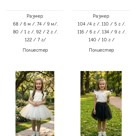
Размер
Размер
68 / 6 м /,
74 / 9 м/,
104 /4 г /,
110 / 5 г /,
80 / 1 г /,
92 / 2 г /,
116 / 6 г /,
134 / 9 г /,
122 / 7 г/
140 / 10 г /
Полиестер
Полиестер