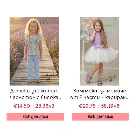
Детски дънки тип
Комплект за момиче
чарлстон с висока
от 2 части - карирана
талия в светлосин
риза с къс ръкав и
€14.50
28.36лв.
€29.75
58.19лв.
цвят
туту пола в бяло
Виж детайли
Виж детайли