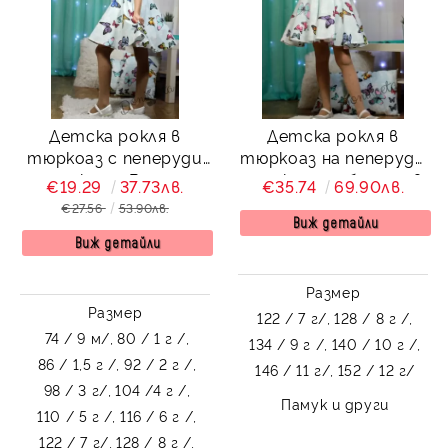
Детска рокля в
Детска рокля в
тюркоаз с пеперуди
тюркоаз на пеперуди
тип клош Вилина
тип клош с болеро в
€19.29
37.73лв.
€35.74
69.90лв.
мента Вилина
€27.56
53.90лв.
Виж детайли
Виж детайли
Размер
Размер
122 / 7 г/,
128 / 8 г /,
74 / 9 м/,
80 / 1 г /,
134 / 9 г /,
140 / 10 г /,
86 / 1,5 г /,
92 / 2 г /,
146 / 11 г/,
152 / 12 г/
98 / 3 г/,
104 /4 г /,
Памук и други
110 / 5 г /,
116 / 6 г /,
122 / 7 г/,
128 / 8 г /,