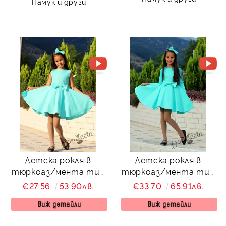
Памук и други
Детска рокля в
Детска рокля в
тюркоаз/мента тип
тюркоаз/мента тип
клош Вилина
клош Вилина с болеро
€27.56
53.90лв.
€33.70
65.91лв.
Виж детайли
Виж детайли