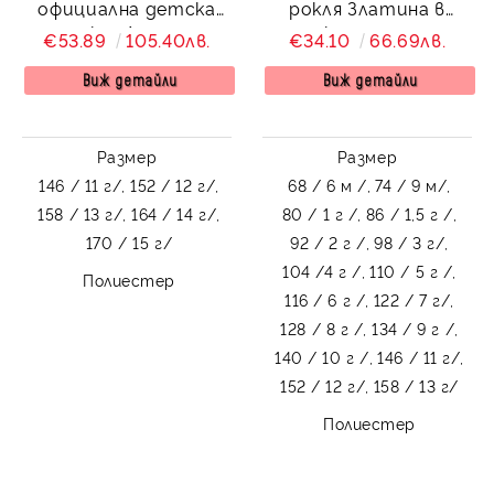
официална детска
рокля Златина в
рокля Лара с
тюркоаз, мента с
€53.89
105.40лв.
€34.10
66.69лв.
асиметрично
дантела и тюл и
деколте в тюркоаз
голяма панделка на
Виж детайли
Виж детайли
гърба
Размер
Размер
146 / 11 г/,
152 / 12 г/,
68 / 6 м /,
74 / 9 м/,
158 / 13 г/,
164 / 14 г/,
80 / 1 г /,
86 / 1,5 г /,
170 / 15 г/
92 / 2 г /,
98 / 3 г/,
104 /4 г /,
110 / 5 г /,
Полиестер
116 / 6 г /,
122 / 7 г/,
128 / 8 г /,
134 / 9 г /,
140 / 10 г /,
146 / 11 г/,
152 / 12 г/,
158 / 13 г/
Полиестер