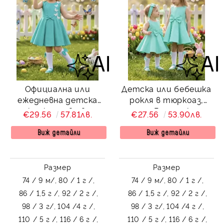
Официална или
Детска или бебешка
ежедневна детска
рокля в тюркоаз,
рокля клош в цвят
мента Вилина клош
€29.56
57.81лв.
€27.56
53.90лв.
тюркоаз Вилина с
бели 3D пеперудки
Виж детайли
Виж детайли
Размер
Размер
74 / 9 м/,
80 / 1 г /,
74 / 9 м/,
80 / 1 г /,
86 / 1,5 г /,
92 / 2 г /,
86 / 1,5 г /,
92 / 2 г /,
98 / 3 г/,
104 /4 г /,
98 / 3 г/,
104 /4 г /,
110 / 5 г /,
116 / 6 г /,
110 / 5 г /,
116 / 6 г /,