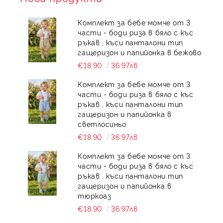
Комплект за бебе момче от 3
части - боди риза в бяло с къс
ръкав , къси панталони тип
гащеризон и папийонка в бежово
€18.90
36.97лв.
Комплект за бебе момче от 3
части - боди риза в бяло с къс
ръкав , къси панталони тип
гащеризон и папийонка в
светлосиньо
€18.90
36.97лв.
Комплект за бебе момче от 3
части - боди риза в бяло с къс
ръкав , къси панталони тип
гащеризон и папийонка в
тюркоаз
€18.90
36.97лв.