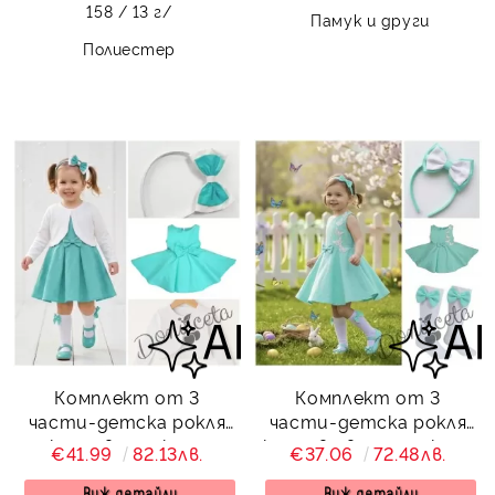
158 / 13 г/
Памук и други
Полиестер
Комплект от 3
Комплект от 3
части-детска рокля
части-детска рокля
клош в тюркоаз
клош в цвят тюркоаз
€41.99
82.13лв.
€37.06
72.48лв.
Вилина, диадема и
Вилина с бели 3D
болеро
пеперудки, диадема и
Виж детайли
Виж детайли