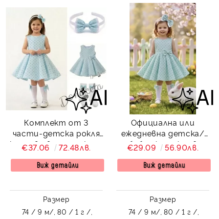
Комплект от 3
Официална или
части-детска рокля
ежедневна детска/
клош в цвят тюркоаз
бебешка рокля в
€37.06
72.48лв.
€29.09
56.90лв.
Вилина на точки,
тюркоаз на точки
диадема и чорапки
тип клош Вилина
Виж детайли
Виж детайли
Размер
Размер
74 / 9 м/,
80 / 1 г /,
74 / 9 м/,
80 / 1 г /,