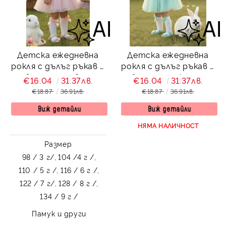
Детска ежедневна
Детска ежедневна
рокля с дълъг ръкав в
рокля с дълъг ръкав в
бяло и розово с
бяло и тюркоаз с
€16.04
31.37лв.
€16.04
31.37лв.
къдрички с кант в
къдрички с кант в
€18.87
36.91лв.
€18.87
36.91лв.
розово на рамената
тюркоаз на рамената
Виж детайли
Оливия
Виж детайли
Оливия
НЯМА НАЛИЧНОСТ
Размер
98 / 3 г/,
104 /4 г /,
110 / 5 г /,
116 / 6 г /,
122 / 7 г/,
128 / 8 г /,
134 / 9 г /
Памук и други