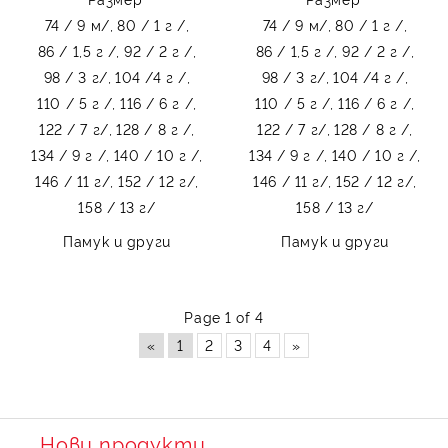
червени панделки на
бели точки
74 / 9 м/,
80 / 1 г /,
74 / 9 м/,
80 / 1 г /,
бели точки
86 / 1,5 г /,
92 / 2 г /,
86 / 1,5 г /,
92 / 2 г /,
98 / 3 г/,
104 /4 г /,
98 / 3 г/,
104 /4 г /,
110 / 5 г /,
116 / 6 г /,
110 / 5 г /,
116 / 6 г /,
122 / 7 г/,
128 / 8 г /,
122 / 7 г/,
128 / 8 г /,
134 / 9 г /,
140 / 10 г /,
134 / 9 г /,
140 / 10 г /,
146 / 11 г/,
152 / 12 г/,
146 / 11 г/,
152 / 12 г/,
158 / 13 г/
158 / 13 г/
Памук и други
Памук и други
Page 1 of 4
«
1
2
3
4
»
Нови продукти