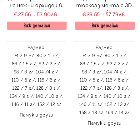
на нежни орхидеи в
тюркоаз мента с 3D
мента тип клош
пеперуди Далента
€27.56
53.90лв.
€29.55
57.79лв.
Вилина
Виж детайли
Виж детайли
Размер
Размер
74 / 9 м/,
80 / 1 г /,
74 / 9 м/,
80 / 1 г /,
86 / 1,5 г /,
92 / 2 г /,
86 / 1,5 г /,
92 / 2 г /,
98 / 3 г/,
104 /4 г /,
98 / 3 г/,
104 /4 г /,
110 / 5 г /,
116 / 6 г /,
110 / 5 г /,
116 / 6 г /,
122 / 7 г/,
128 / 8 г /,
122 / 7 г/,
128 / 8 г /,
134 / 9 г /,
140 / 10 г /,
134 / 9 г /,
140 / 10 г /,
146 / 11 г/,
152 / 12 г/
146 / 11 г/,
152 / 12 г/,
158 / 13 г/,
164 / 14 г/
Памук и други
Памук и други