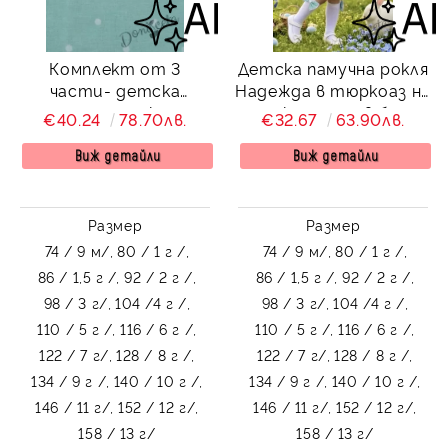
Комплект от 3
Детска памучна рокля
части- детска
Надежда в тюркоаз на
памучна рокля
точки с тюл в бяло
€40.24
78.70лв.
€32.67
63.90лв.
Надежда в тюркоаз на
точки с тюл, диадема
Виж детайли
Виж детайли
за коса в синьо и
чорапки в бяло с
панделки
Размер
Размер
74 / 9 м/,
80 / 1 г /,
74 / 9 м/,
80 / 1 г /,
86 / 1,5 г /,
92 / 2 г /,
86 / 1,5 г /,
92 / 2 г /,
98 / 3 г/,
104 /4 г /,
98 / 3 г/,
104 /4 г /,
110 / 5 г /,
116 / 6 г /,
110 / 5 г /,
116 / 6 г /,
122 / 7 г/,
128 / 8 г /,
122 / 7 г/,
128 / 8 г /,
134 / 9 г /,
140 / 10 г /,
134 / 9 г /,
140 / 10 г /,
146 / 11 г/,
152 / 12 г/,
146 / 11 г/,
152 / 12 г/,
158 / 13 г/
158 / 13 г/