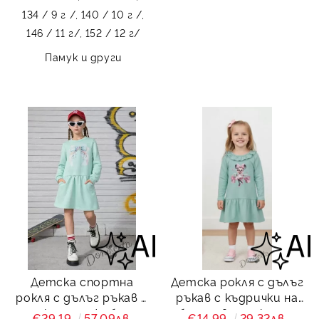
134 / 9 г /,
140 / 10 г /,
146 / 11 г/,
152 / 12 г/
Памук и други
Детска спортна
Детска рокля с дълъг
рокля с дълъг ръкав в
ръкав с къдрички на
тюркоаз с джобчета
бието в тюркоаз с
€29.19
57.09лв.
€14.99
29.32лв.