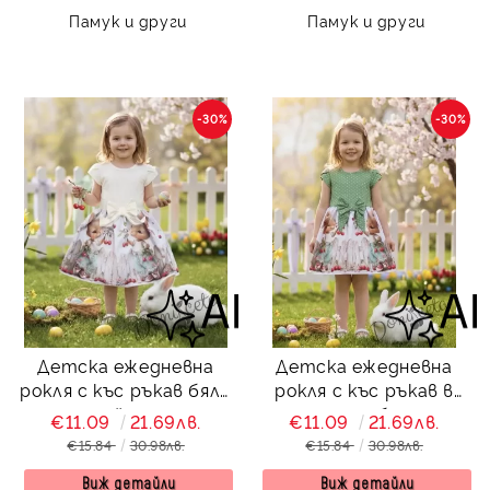
Памук и други
Памук и други
-30%
-30%
Детска ежедневна
Детска ежедневна
рокля с къс ръкав бяло
рокля с къс ръкав в
с зайчета
зелено и бяло с
€11.09
21.69лв.
€11.09
21.69лв.
зайчета
€15.84
30.98лв.
€15.84
30.98лв.
Виж детайли
Виж детайли