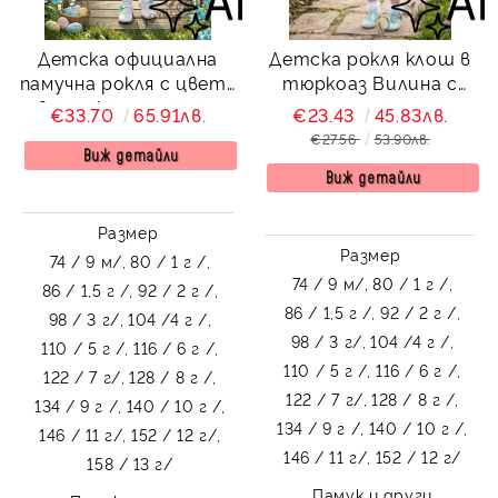
Детска официална
Детска рокля клош в
памучна рокля с цветя
тюркоаз Вилина с
в тюркоаз с тюл и
пеперуди
€33.70
65.91лв.
€23.43
45.83лв.
колан Надежда
€27.56
53.90лв.
Виж детайли
Виж детайли
Размер
Размер
74 / 9 м/,
80 / 1 г /,
74 / 9 м/,
80 / 1 г /,
86 / 1,5 г /,
92 / 2 г /,
86 / 1,5 г /,
92 / 2 г /,
98 / 3 г/,
104 /4 г /,
98 / 3 г/,
104 /4 г /,
110 / 5 г /,
116 / 6 г /,
110 / 5 г /,
116 / 6 г /,
122 / 7 г/,
128 / 8 г /,
122 / 7 г/,
128 / 8 г /,
134 / 9 г /,
140 / 10 г /,
134 / 9 г /,
140 / 10 г /,
146 / 11 г/,
152 / 12 г/,
146 / 11 г/,
152 / 12 г/
158 / 13 г/
Памук и други