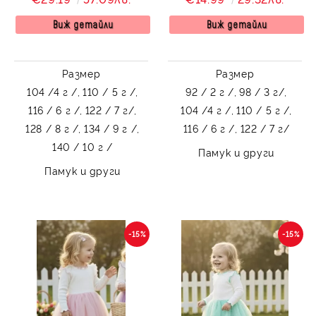
любим герой
Виж детайли
Виж детайли
Размер
Размер
104 /4 г /,
110 / 5 г /,
92 / 2 г /,
98 / 3 г/,
116 / 6 г /,
122 / 7 г/,
104 /4 г /,
110 / 5 г /,
128 / 8 г /,
134 / 9 г /,
116 / 6 г /,
122 / 7 г/
140 / 10 г /
Памук и други
Памук и други
-15%
-15%