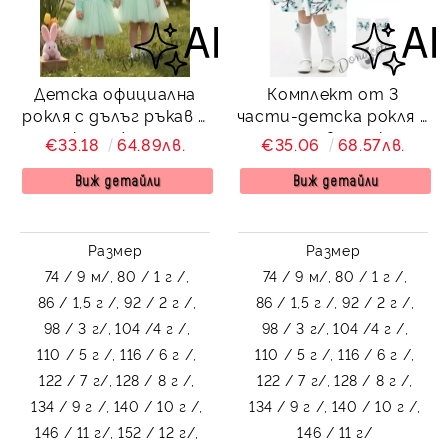
Детска официална
Комплект от 3
рокля с дълъг ръкав в
части-детска рокля с
тюркоаз /мента с
орхидеи в тюркоаз
€33.18
64.89лв.
€35.06
68.57лв.
дантела и тюл Крис
Вилина, диадема и
чорапки
Виж детайли
Виж детайли
Размер
Размер
74 / 9 м/,
80 / 1 г /,
74 / 9 м/,
80 / 1 г /,
86 / 1,5 г /,
92 / 2 г /,
86 / 1,5 г /,
92 / 2 г /,
98 / 3 г/,
104 /4 г /,
98 / 3 г/,
104 /4 г /,
110 / 5 г /,
116 / 6 г /,
110 / 5 г /,
116 / 6 г /,
122 / 7 г/,
128 / 8 г /,
122 / 7 г/,
128 / 8 г /,
134 / 9 г /,
140 / 10 г /,
134 / 9 г /,
140 / 10 г /,
146 / 11 г/,
152 / 12 г/,
146 / 11 г/