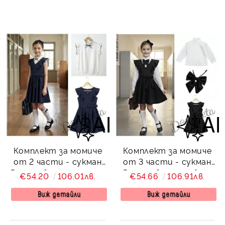
Комплект за момиче
Комплект за момиче
от 2 части - сукман
от 3 части - сукман
Радина в тъмносиньо
Радина в черно, бяла
€54.20
106.01лв.
€54.66
106.91лв.
и риза Contrast в бяло
риза с дълъг ръкав и
с къс ръкав
панделка за врат в
Виж детайли
Виж детайли
черно