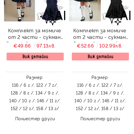
Комплект за момиче
Комплект за момиче
от 2 части - сукман
от 2 части - сукман
Радина в тъмносиньо
Радина в черно, бяла
€49.66
97.13лв.
€52.66
102.99лв.
и бяла риза с къс
риза с дълъг ръкав
ръкав с висока яка
Виж детайли
Виж детайли
Размер
Размер
116 / 6 г /,
122 / 7 г/,
116 / 6 г /,
122 / 7 г/,
128 / 8 г /,
134 / 9 г /,
128 / 8 г /,
134 / 9 г /,
140 / 10 г /,
146 / 11 г/,
140 / 10 г /,
146 / 11 г/,
152 / 12 г/,
158 / 13 г/
152 / 12 г/,
158 / 13 г/
Полиестер други
Полиестер други