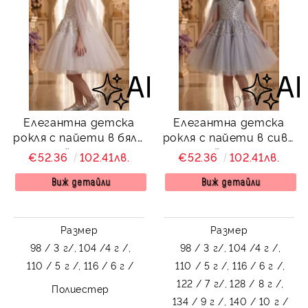
Елегантна детска
Елегантна детска
рокля с пайети в бяло
рокля с пайети в сиво
и детайли от тюл
и детайли от тюл
€52.36
102.41лв.
€52.36
102.41лв.
без ръкав Ками
без ръкав Ками
Виж детайли
Виж детайли
Размер
Размер
98 / 3 г/,
104 /4 г /,
98 / 3 г/,
104 /4 г /,
110 / 5 г /,
116 / 6 г /
110 / 5 г /,
116 / 6 г /,
122 / 7 г/,
128 / 8 г /,
Полиестер
134 / 9 г /,
140 / 10 г /