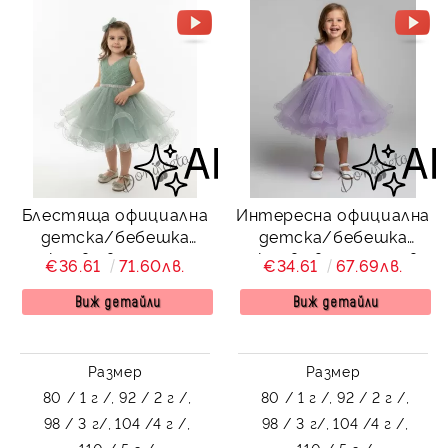
Блестяща официална
Интересна официална
детска/бебешка
детска/бебешка
рокля в цвят зелено
рокля в светлолилаво
€36.61
71.60лв.
€34.61
67.69лв.
Лиора
с блестящ тюл Лиора
Виж детайли
Виж детайли
Размер
Размер
80 / 1 г /,
92 / 2 г /,
80 / 1 г /,
92 / 2 г /,
98 / 3 г/,
104 /4 г /,
98 / 3 г/,
104 /4 г /,