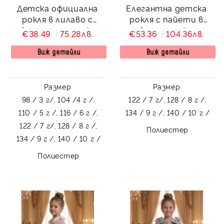
Детска официална
Елегантна детска
рокля в лилаво с
рокля с пайети в
обемна пола от фин
розово и детайли от
€38.49
75.28лв.
€53.36
104.36лв.
тюл Силвия
тюл без ръкав Ками
Виж детайли
Виж детайли
Размер
Размер
98 / 3 г/,
104 /4 г /,
122 / 7 г/,
128 / 8 г /,
110 / 5 г /,
116 / 6 г /,
134 / 9 г /,
140 / 10 г /
122 / 7 г/,
128 / 8 г /,
Полиестер
134 / 9 г /,
140 / 10 г /
Полиестер