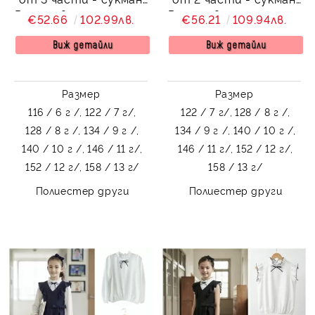
Радина в тъмносиньо
Радина в черно и риза
€52.66
102.99лв.
€56.21
109.94лв.
, бяла риза с къс ръкав
Contrast в бяло с дълъг
и панделка за врат в
ръкав
Виж детайли
Виж детайли
тъмносиньо
Размер
Размер
116 / 6 г /,
122 / 7 г/,
122 / 7 г/,
128 / 8 г /,
128 / 8 г /,
134 / 9 г /,
134 / 9 г /,
140 / 10 г /,
140 / 10 г /,
146 / 11 г/,
146 / 11 г/,
152 / 12 г/,
152 / 12 г/,
158 / 13 г/
158 / 13 г/
Полиестер други
Полиестер други