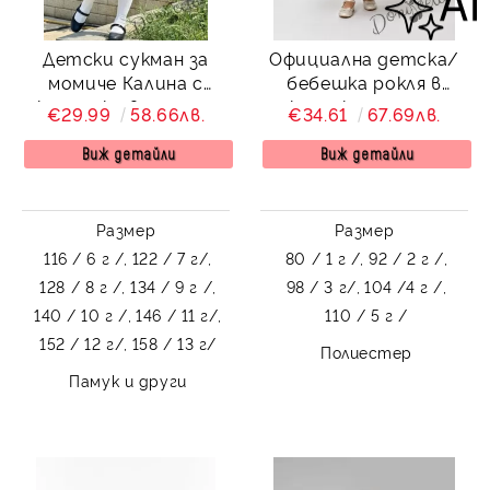
Детски сукман за
Официална детска/
момиче Калина с
бебешка рокля в
къдрички в черно с
кралско синьо с
€29.99
58.66лв.
€34.61
67.69лв.
пола плисе от
блестящ тюл Лиора
колекция Черновина
Виж детайли
Виж детайли
Размер
Размер
116 / 6 г /,
122 / 7 г/,
80 / 1 г /,
92 / 2 г /,
128 / 8 г /,
134 / 9 г /,
98 / 3 г/,
104 /4 г /,
140 / 10 г /,
146 / 11 г/,
110 / 5 г /
152 / 12 г/,
158 / 13 г/
Полиестер
Памук и други