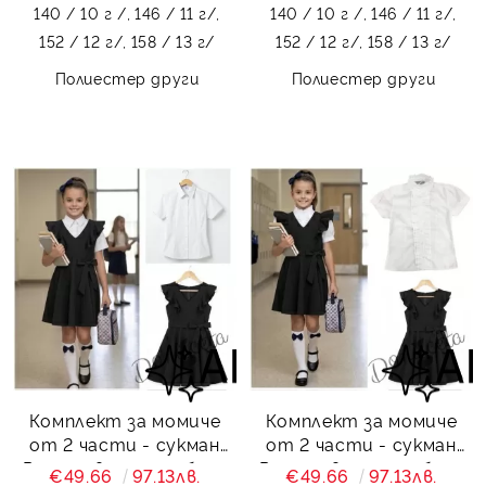
140 / 10 г /,
146 / 11 г/,
140 / 10 г /,
146 / 11 г/,
152 / 12 г/,
158 / 13 г/
152 / 12 г/,
158 / 13 г/
Полиестер други
Полиестер други
Комплект за момиче
Комплект за момиче
от 2 части - сукман
от 2 части - сукман
Радина в черно и бяла
Радина в черно и бяла
€49.66
97.13лв.
€49.66
97.13лв.