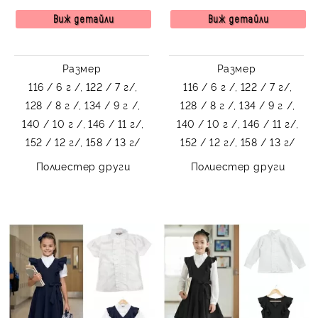
изчистена ризка с къс
риза с къс ръкав
ръкав
Виж детайли
Виж детайли
Размер
Размер
116 / 6 г /,
122 / 7 г/,
116 / 6 г /,
122 / 7 г/,
128 / 8 г /,
134 / 9 г /,
128 / 8 г /,
134 / 9 г /,
140 / 10 г /,
146 / 11 г/,
140 / 10 г /,
146 / 11 г/,
152 / 12 г/,
158 / 13 г/
152 / 12 г/,
158 / 13 г/
Полиестер други
Полиестер други