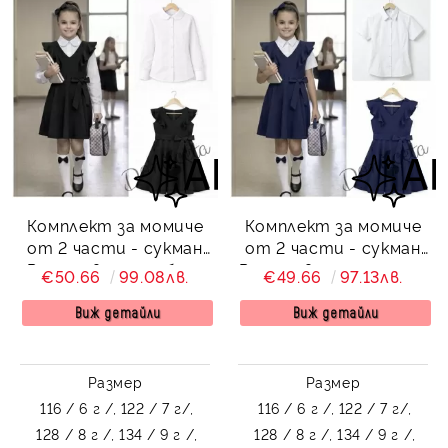
Комплект за момиче
Комплект за момиче
от 2 части - сукман
от 2 части - сукман
Радина в черно, бяла
Радина в тъмносиньо
€50.66
99.08лв.
€49.66
97.13лв.
изистена риза с
и бяла изчистена риза
дълъг ръкав
с къс ръкав
Виж детайли
Виж детайли
Размер
Размер
116 / 6 г /,
122 / 7 г/,
116 / 6 г /,
122 / 7 г/,
128 / 8 г /,
134 / 9 г /,
128 / 8 г /,
134 / 9 г /,