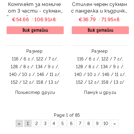
Комплект за момиче
Стилен черен сукман
от 3 части - сукман
с панделка и къдрички
Радина в тъмносиньо
Радина
€54.66
106.91лв.
€36.79
71.95лв.
, бяла риза с дълъг
ръкав и панделка за
Виж детайли
Виж детайли
врат в тъмносиньо
Размер
Размер
116 / 6 г /,
122 / 7 г/,
116 / 6 г /,
122 / 7 г/,
128 / 8 г /,
134 / 9 г /,
128 / 8 г /,
134 / 9 г /,
140 / 10 г /,
146 / 11 г/,
140 / 10 г /,
146 / 11 г/,
152 / 12 г/,
158 / 13 г/
152 / 12 г/,
158 / 13 г/
Полиестер други
Памук и други
Page 1 of 85
«
1
2
3
4
5
6
7
8
9
10
»