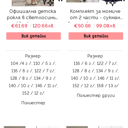
Официална детска
Комплект за момиче
рокля в светлосиньо
от 2 части - сукман
с 3D цветя и фин
Радина в тъмносиньо,
€61.69
120.66лв.
€50.66
99.08лв.
блясък с подарък
бяла изчистена риза с
колие и аксесоар за
дълъг ръкав
Виж детайли
Виж детайли
косата
Размер
Размер
104 /4 г /,
110 / 5 г /,
116 / 6 г /,
122 / 7 г/,
116 / 6 г /,
122 / 7 г/,
128 / 8 г /,
134 / 9 г /,
128 / 8 г /,
134 / 9 г /,
140 / 10 г /,
146 / 11 г/,
140 / 10 г /,
146 / 11 г/,
152 / 12 г/,
158 / 13 г/
152 / 12 г/
Полиестер други
Полиестер