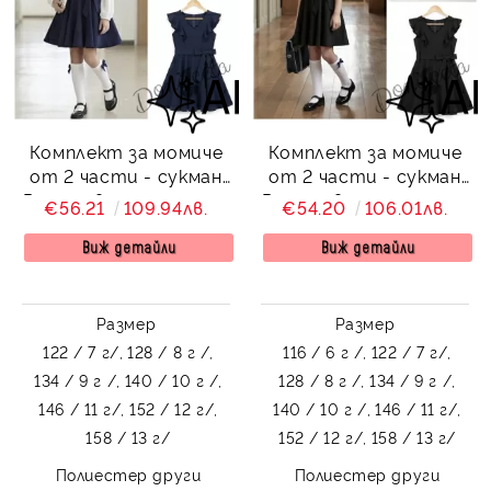
Комплект за момиче
Комплект за момиче
от 2 части - сукман
от 2 части - сукман
Радина в тъмносиньо
Радина в черно и риза
€56.21
109.94лв.
€54.20
106.01лв.
и риза Contrast в бяло
Contrast в бяло с къс
с дълъг ръкав
ръкав
Виж детайли
Виж детайли
Размер
Размер
122 / 7 г/,
128 / 8 г /,
116 / 6 г /,
122 / 7 г/,
134 / 9 г /,
140 / 10 г /,
128 / 8 г /,
134 / 9 г /,
146 / 11 г/,
152 / 12 г/,
140 / 10 г /,
146 / 11 г/,
158 / 13 г/
152 / 12 г/,
158 / 13 г/
Полиестер други
Полиестер други