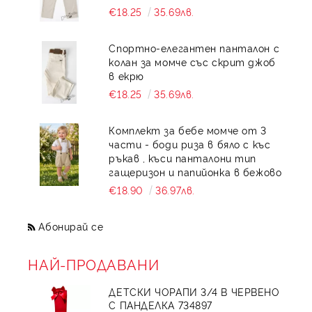
€18.25
35.69лв.
Спортно-елегантен панталон с
колан за момче със скрит джоб
в екрю
€18.25
35.69лв.
Комплект за бебе момче от 3
части - боди риза в бяло с къс
ръкав , къси панталони тип
гащеризон и папийонка в бежово
€18.90
36.97лв.
Абонирай се
НАЙ-ПРОДАВАНИ
ДЕТСКИ ЧОРАПИ 3/4 В ЧЕРВЕНО
С ПАНДЕЛКА 734897