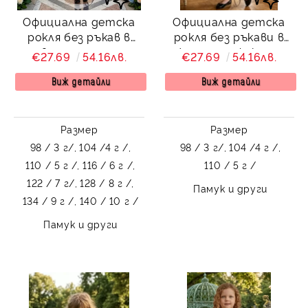
Официална детска
Официална детска
рокля без ръкав в
рокля без ръкави в
светлосиньо с
жълто с ефектни
€27.69
54.16лв.
€27.69
54.16лв.
ефектни черни точки
черни точки Стела с
Стела с аксесоар за
аксесоар за коса
Виж детайли
Виж детайли
коса
Размер
Размер
98 / 3 г/,
104 /4 г /,
98 / 3 г/,
104 /4 г /,
110 / 5 г /,
116 / 6 г /,
110 / 5 г /
122 / 7 г/,
128 / 8 г /,
Памук и други
134 / 9 г /,
140 / 10 г /
Памук и други