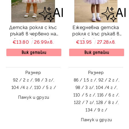
Детска рокля с къс
Ежедневна детска
ръкав в червено на
рокля с къс ръкав в
цветя с къдрички,
лилаво с къдрички и
€13.80
26.99лв.
€13.95
27.28лв.
панделка и тюл Ваяна
тюл в долната част
Оливия
Виж детайли
Виж детайли
Размер
Размер
92 / 2 г /,
98 / 3 г/,
86 / 1,5 г /,
92 / 2 г /,
104 /4 г /,
110 / 5 г /
98 / 3 г/,
104 /4 г /,
110 / 5 г /,
116 / 6 г /,
Памук и други
122 / 7 г/,
128 / 8 г /,
134 / 9 г /
Памук и други