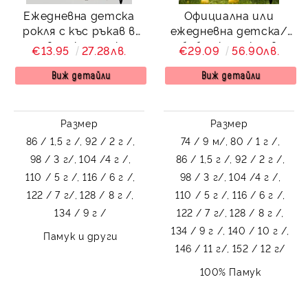
Ежедневна детска
Официална или
рокля с къс ръкав в
ежедневна детска/
розово с къдрички и
бебешка рокля в
€13.95
27.28лв.
€29.09
56.90лв.
тюл в долната част
светлосиньо на
Оливия
точки тип клош
Виж детайли
Виж детайли
Вилина
Размер
Размер
86 / 1,5 г /,
92 / 2 г /,
74 / 9 м/,
80 / 1 г /,
98 / 3 г/,
104 /4 г /,
86 / 1,5 г /,
92 / 2 г /,
110 / 5 г /,
116 / 6 г /,
98 / 3 г/,
104 /4 г /,
122 / 7 г/,
128 / 8 г /,
110 / 5 г /,
116 / 6 г /,
134 / 9 г /
122 / 7 г/,
128 / 8 г /,
134 / 9 г /,
140 / 10 г /,
Памук и други
146 / 11 г/,
152 / 12 г/
100% Памук