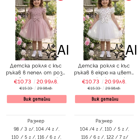
Детска рокля с къс
Детска рокля с къс
ръкав в пепел от рози
ръкав в екрю на цветя
на цветя с панделка,
с панделка, къдрички и
€10.73
20.99лв.
€10.73
20.99лв.
къдрички и тюл
тюл Иванина
€15.33
29.98лв.
€15.33
29.98лв.
Иванина
Виж детайли
Виж детайли
Размер
Размер
98 / 3 г/,
104 /4 г /,
104 /4 г /,
110 / 5 г /,
110 / 5 г /,
116 / 6 г /,
116 / 6 г /,
122 / 7 г/