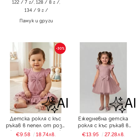
122 / 7 г/,
128 / 8 г /,
134 / 9 г /
Памук и други
-30%
Детска рокля с къс
Ежедневна детска
ръкав в пепел от рози
рокля с къс ръкав в
с къдрички и панделка
пепел от рози с
€9.58
18.74лв.
€13.95
27.28лв.
къдрички и тюл в