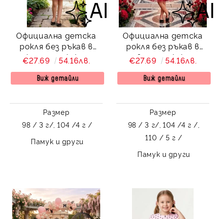
Официална детска
Официална детска
рокля без ръкав в
рокля без ръкав в
циклама с ефектни
червено с ефектни
€27.69
54.16лв.
€27.69
54.16лв.
черни точки Стела с
черни точки Стела
аксесоар за коса
Виж детайли
Виж детайли
Размер
Размер
98 / 3 г/,
104 /4 г /
98 / 3 г/,
104 /4 г /,
110 / 5 г /
Памук и други
Памук и други