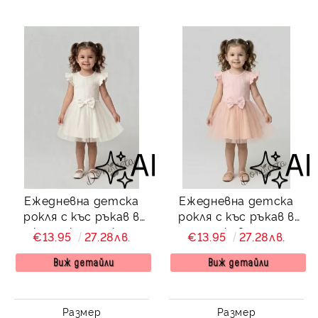
Ежедневна детска
Ежедневна детска
рокля с къс ръкав в
рокля с къс ръкав в
екрю с къдрички и
прасковено с
€13.95
27.28лв.
€13.95
27.28лв.
тюл в долната част
къдрички и тюл в
Оливия
долната част Оливия
Виж детайли
Виж детайли
Размер
Размер