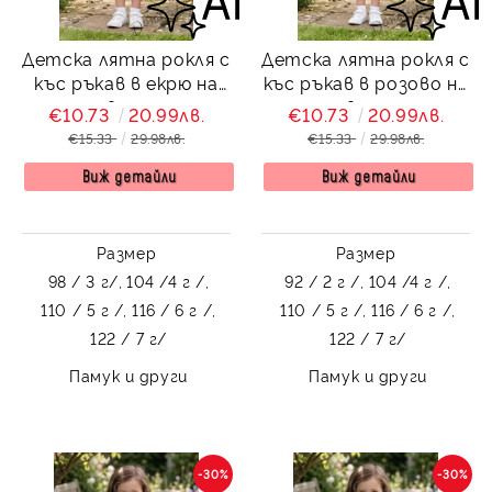
Детска лятна рокля с
Детска лятна рокля с
къс ръкав в екрю на
къс ръкав в розово на
розови сърца
розови сърца
€10.73
20.99лв.
€10.73
20.99лв.
€15.33
29.98лв.
€15.33
29.98лв.
Виж детайли
Виж детайли
Размер
Размер
98 / 3 г/,
104 /4 г /,
92 / 2 г /,
104 /4 г /,
110 / 5 г /,
116 / 6 г /,
110 / 5 г /,
116 / 6 г /,
122 / 7 г/
122 / 7 г/
Памук и други
Памук и други
-30%
-30%