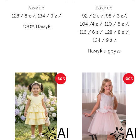
Размер
Размер
128 / 8 г /,
134 / 9 г /
92 / 2 г /,
98 / 3 г/,
104 /4 г /,
110 / 5 г /,
100% Памук
116 / 6 г /,
128 / 8 г /,
134 / 9 г /
Памук и други
-30%
-30%