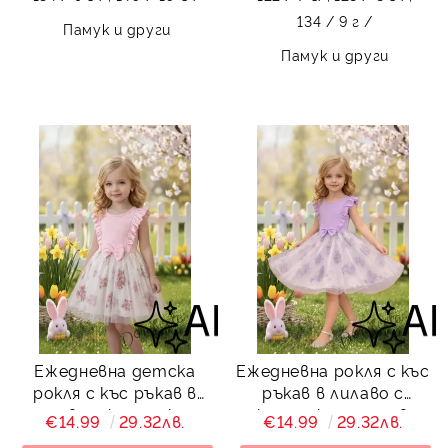
134 / 9 г /
Памук и други
Памук и други
Ежедневна детска
Ежедневна рокля с къс
рокля с къс ръкав в
ръкав в лилаво с
розово с къдрички и
къдрички и тюл в
€14.99
29.32лв.
€14.99
29.32лв.
тюл в долната част
долната част