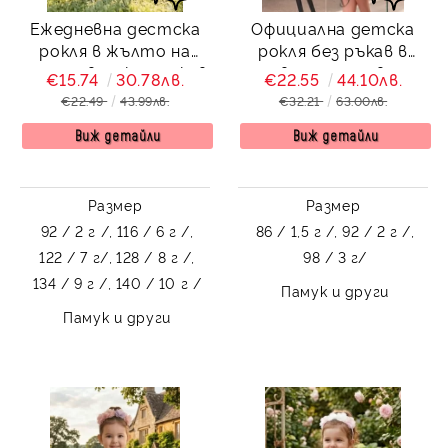
Ежедневна дестска
Официална детска
рокля в жълто на
рокля без ръкав в
пластове с къс ръкав
светлорозово
€15.74
30.78лв.
€22.55
44.10лв.
с къдрички, панделка и
Contrast
€22.49
43.99лв.
€32.21
63.00лв.
диадема за коса
Маргарет
Виж детайли
Виж детайли
Размер
Размер
92 / 2 г /,
116 / 6 г /,
86 / 1,5 г /,
92 / 2 г /,
122 / 7 г/,
128 / 8 г /,
98 / 3 г/
134 / 9 г /,
140 / 10 г /
Памук и други
Памук и други