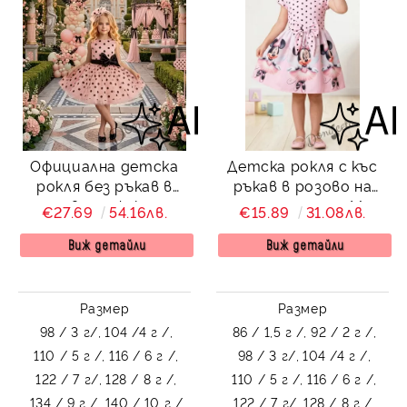
Официална детска
Детска рокля с къс
рокля без ръкав в
ръкав в розово на
розово с ефектни
сърчица с принт Мини
€27.69
54.16лв.
€15.89
31.08лв.
черни точки Стела с
Маус
аксесоар за коса
Виж детайли
Виж детайли
Размер
Размер
98 / 3 г/,
104 /4 г /,
86 / 1,5 г /,
92 / 2 г /,
110 / 5 г /,
116 / 6 г /,
98 / 3 г/,
104 /4 г /,
122 / 7 г/,
128 / 8 г /,
110 / 5 г /,
116 / 6 г /,
134 / 9 г /,
140 / 10 г /
122 / 7 г/,
128 / 8 г /,