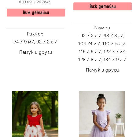
€13.69
26.78лв.
долната част Оливия
Виж детайли
Виж детайли
Размер
Размер
92 / 2 г /,
98 / 3 г/,
74 / 9 м/,
92 / 2 г /
104 /4 г /,
110 / 5 г /,
116 / 6 г /,
122 / 7 г/,
Памук и други
128 / 8 г /,
134 / 9 г /
Памук и други