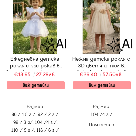
Ежедневна детска
Нежна детска рокля с
рокля с къс ръкав в
3D цветя и тюл в
бяло с къдрички и тюл
бежово с къс ръкав
€13.95
27.28лв.
€29.40
57.50лв.
в долната част
Оливия
Виж детайли
Виж детайли
Размер
Размер
86 / 1,5 г /,
92 / 2 г /,
104 /4 г /
98 / 3 г/,
104 /4 г /,
Полиестер
110 / 5 г /,
116 / 6 г /,