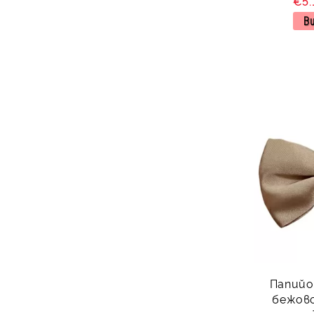
€5.
В
Папийо
бежово