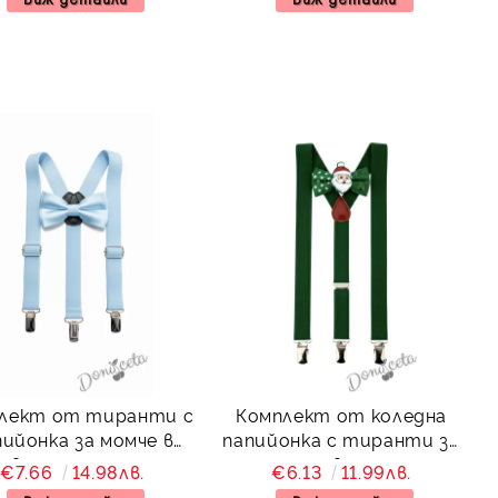
лект от тиранти с
Комплект от коледна
онка за момче в
папийонка с тиранти за
светлосиньо с
момче в зелено
€7.66
14.98лв.
€6.13
11.99лв.
папийонка