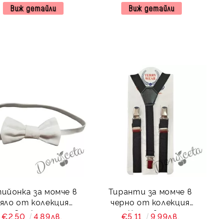
Розовина
Зелениада
Виж детайли
Виж детайли
пийонка за момче в
Тиранти за момче в
яло от колекция
черно от колекция
Снежина
Черновина
€2.50
4.89лв.
€5.11
9.99лв.