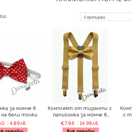
t(s)
нка за момче в
Комплект от тиранти с
Комп
 на бели точки
папийонка за момче в
с т
златисто
ч
50
4.89лв.
€7.66
14.98лв.
иж детайли
Виж детайли