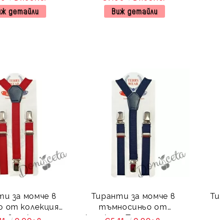
иж детайли
Виж детайли
ти за момче в
Тиранти за момче в
Ти
о от колекция
тъмносиньо от
ервеника
колекция Тъмносиняда