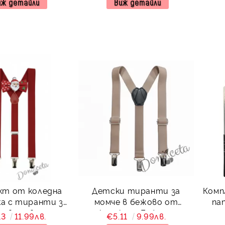
иж детайли
Виж детайли
кт от коледна
Детски тиранти за
Комп
а с тиранти за
момче в бежово от
папий
е в червено
колекция Бежина
13
11.99лв.
€5.11
9.99лв.