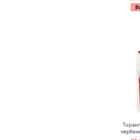
В
ДЕТСКИ КОЛЕДНИ АКСЕСОАРИ -
ШАПКИ / ЛЕНТИ / ДИАДЕМИ
КОЛЕДНИ ДРЕХИ ЗА ЦЯЛОТО
СЕМЕЙСТВО С ИМЕНА ИЛИ БЕЗ
БЕБЕШКИ КОЛЕДНИ БУЙКИ И
ЛИГАВНИЦИ
Тиран
червен
Ч