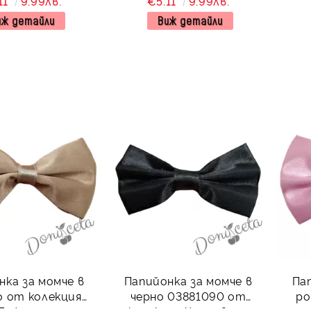
11
9.99лв.
€5.11
9.99лв.
иж детайли
Виж детайли
нка за момче в
Папийонка за момче в
Па
 от колекция
черно 03881090 от
ро