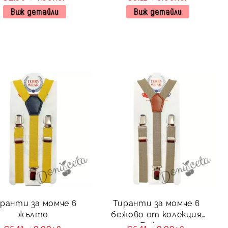
Виж детайли
Виж детайли
ранти за момче в
Тиранти за момче в
жълто
бежово от колекция
Бежина