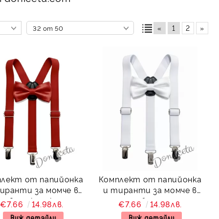
«
1
2
»
лект от папийонка
Комплект от папийонка
иранти за момче в
и тиранти за момче в
ервено колекция
бяло
€7.66
14.98лв.
€7.66
14.98лв.
Червеника
Виж детайли
Виж детайли