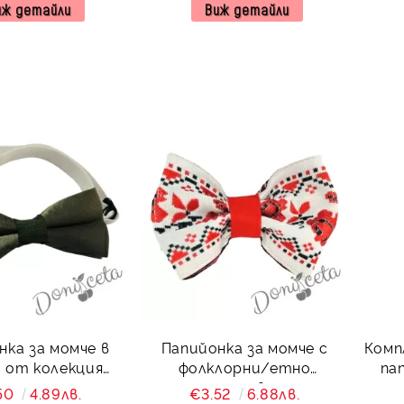
иж детайли
Виж детайли
нка за момче в
Папийонка за момче с
Комп
о от колекция
фолклорни/етно
папий
елениада
мотиви
ро
50
4.89лв.
€3.52
6.88лв.