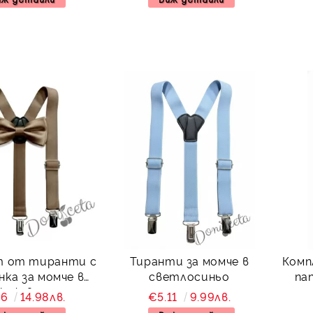
т от тиранти с
Тиранти за момче в
Комп
нка за момче в
светлосиньо
папий
кафяво
66
14.98лв.
€5.11
9.99лв.