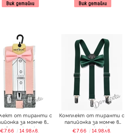
Виж детайли
Виж детайли
лект от тиранти с
Комплект от тиранти с
онка за момче в
папийонка за момче в
зово от колекция
зелено от колекция
€7.66
14.98лв.
€7.66
14.98лв.