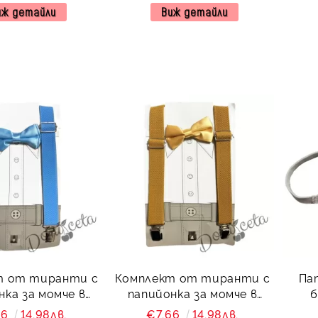
иж детайли
Виж детайли
т от тиранти с
Комплект от тиранти с
Па
момче в
папийонка за момче в
б
етлосиньо
златисто
66
14.98лв.
€7.66
14.98лв.