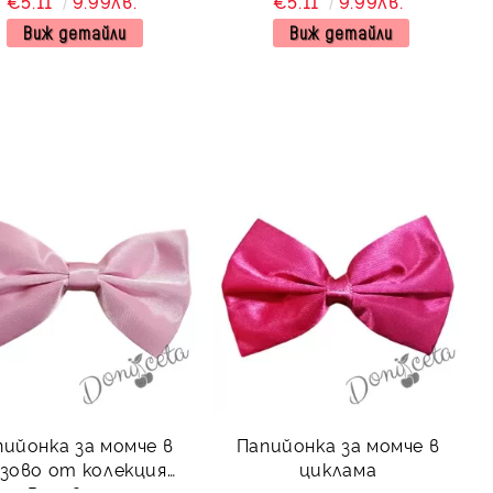
€5.11
9.99лв.
€5.11
9.99лв.
Виж детайли
Виж детайли
пийонка за момче в
Папийонка за момче в
зово от колекция
циклама