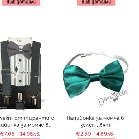
Виж детайли
Виж детайли
лект от тиранти с
Папийонка за момче в
онка за момче в
зелен цвят
сиво
€7.66
14.98лв.
€2.50
4.89лв.