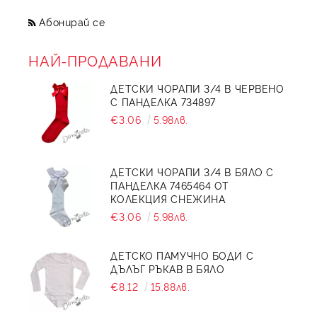
Абонирай се
Детски зимни палта за момичета с красиви
НАЙ-ПРОДАВАНИ
детайли;
Палта с изискани материи и модерна кройка;
ДЕТСКИ ЧОРАПИ 3/4 В ЧЕРВЕНО
С ПАНДЕЛКА 734897
Комплекти от рокля и палтенце в един стил.
€3.06
5.98лв.
Зимни детски палта за всеки вкус
ДЕТСКИ ЧОРАПИ 3/4 В БЯЛО С
ПАНДЕЛКА 7465464 ОТ
КОЛЕКЦИЯ СНЕЖИНА
В колекцията от зимни палта за момичета ще
намерите различни модели:
€3.06
5.98лв.
ДЕТСКО ПАМУЧНО БОДИ С
Палта с цветни зимни и коледни щампи;
ДЪЛЪГ РЪКАВ В БЯЛО
€8.12
15.88лв.
Палта с елегантни дантели;
Палта с класически изчистени линии.