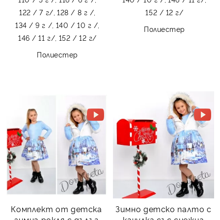
122 / 7 г/,
128 / 8 г /,
152 / 12 г/
134 / 9 г /,
140 / 10 г /,
Полиестер
146 / 11 г/,
152 / 12 г/
Полиестер
Комплект от детска
Зимно детско палто с
зимна рокля с дълъг
качулка със снежна