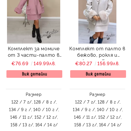
Комплект за момиче
Комплект от палто в
от 3 части-палто в
бежово, рокля и
пепел от рози, рокля
барета Есел
€76.69
149.99лв.
€80.27
156.99лв.
и барета
Виж детайли
Виж детайли
Размер
Размер
122 / 7 г/,
128 / 8 г /,
122 / 7 г/,
128 / 8 г /,
134 / 9 г /,
140 / 10 г /,
134 / 9 г /,
140 / 10 г /,
146 / 11 г/,
152 / 12 г/,
146 / 11 г/,
152 / 12 г/,
158 / 13 г/,
164 / 14 г/
158 / 13 г/,
164 / 14 г/