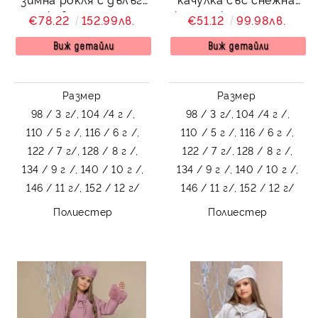
ръкав с палто с
картинка за момиче
€78.22
152.99лв.
€51.12
99.98лв.
качулка и снежна
картинка Снежана
Виж детайли
Виж детайли
Размер
Размер
98 / 3 г/,
104 /4 г /,
98 / 3 г/,
104 /4 г /,
110 / 5 г /,
116 / 6 г /,
110 / 5 г /,
116 / 6 г /,
122 / 7 г/,
128 / 8 г /,
122 / 7 г/,
128 / 8 г /,
134 / 9 г /,
140 / 10 г /,
134 / 9 г /,
140 / 10 г /,
146 / 11 г/,
152 / 12 г/
146 / 11 г/,
152 / 12 г/
Полиестер
Полиестер