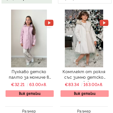
КИ -50%
Пухкаво детско
Комплект от рокля
палто за момиче в
със зимно детско
пепел от рози
палто в бяло с
€32.21
63.00лв.
€83.34
163.00лв.
качулка и джобчета
Снежана
Виж детайли
Виж детайли
Размер
Размер