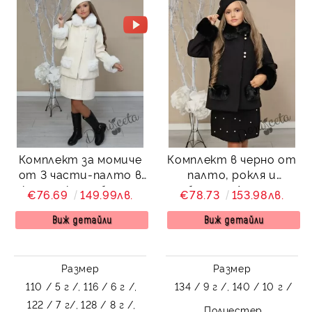
Комплект за момиче
Комплект в черно от
от 3 части-палто в
палто, рокля и
екрю, рокля и барета
барета Лилана
€76.69
149.99лв.
€78.73
153.98лв.
Лилана
Виж детайли
Виж детайли
Размер
Размер
110 / 5 г /,
116 / 6 г /,
134 / 9 г /,
140 / 10 г /
122 / 7 г/,
128 / 8 г /,
Полиестер