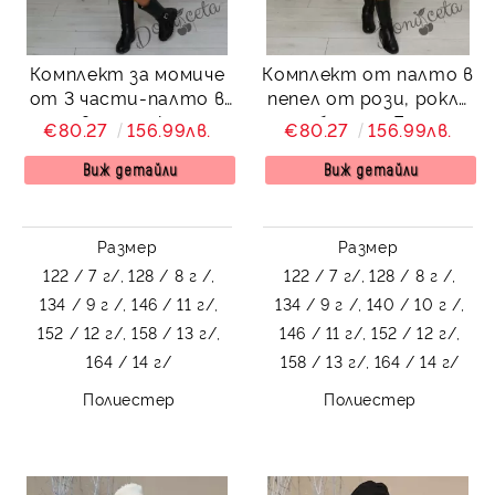
Комплект за момиче
Комплект от палто в
от 3 части-палто в
пепел от рози, рокля
червено, рокля и
и барета Есел
€80.27
156.99лв.
€80.27
156.99лв.
барета Лилана
Виж детайли
Виж детайли
Размер
Размер
122 / 7 г/,
128 / 8 г /,
122 / 7 г/,
128 / 8 г /,
134 / 9 г /,
146 / 11 г/,
134 / 9 г /,
140 / 10 г /,
152 / 12 г/,
158 / 13 г/,
146 / 11 г/,
152 / 12 г/,
164 / 14 г/
158 / 13 г/,
164 / 14 г/
Полиестер
Полиестер