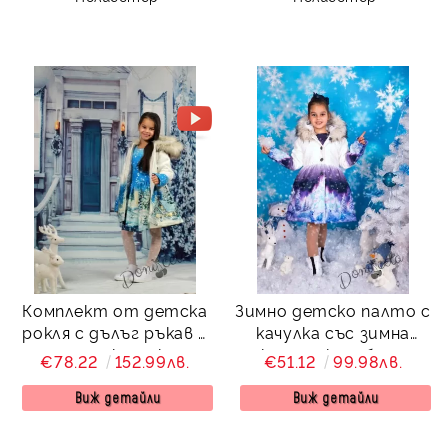
Комплект от детска
Зимно детско палто с
рокля с дълъг ръкав с
качулка със зимна
палто с качулка и
картинка и бели
€78.22
152.99лв.
€51.12
99.98лв.
зимна картинка
мечета
Снежана
Виж детайли
Виж детайли