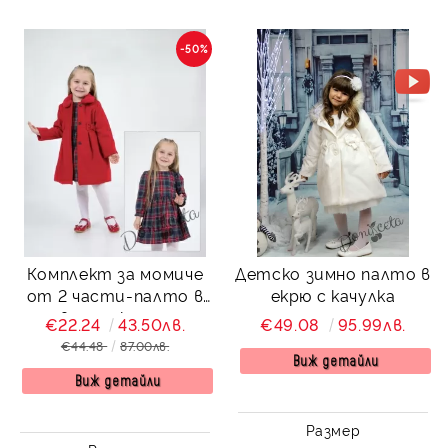
-50%
Комплект за момиче
Детско зимно палто в
от 2 части-палто в
екрю с качулка
червено и карирана
€22.24
43.50лв.
€49.08
95.99лв.
рокля с дълъг ръкав
€44.48
87.00лв.
Виж детайли
Виж детайли
Размер