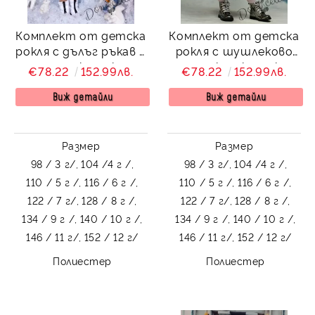
Комплект от детска
Комплект от детска
рокля с дълъг ръкав с
рокля с шушлеково
палто с качулка с
зимно яке с качулка с
€78.22
152.99лв.
€78.22
152.99лв.
бели мечета
бели мечета Снежана
Виж детайли
Виж детайли
Размер
Размер
98 / 3 г/,
104 /4 г /,
98 / 3 г/,
104 /4 г /,
110 / 5 г /,
116 / 6 г /,
110 / 5 г /,
116 / 6 г /,
122 / 7 г/,
128 / 8 г /,
122 / 7 г/,
128 / 8 г /,
134 / 9 г /,
140 / 10 г /,
134 / 9 г /,
140 / 10 г /,
146 / 11 г/,
152 / 12 г/
146 / 11 г/,
152 / 12 г/
Полиестер
Полиестер