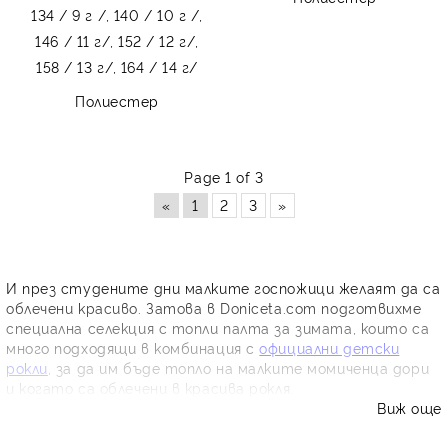
134 / 9 г /,
140 / 10 г /,
146 / 11 г/,
152 / 12 г/,
158 / 13 г/,
164 / 14 г/
Полиестер
Page 1 of 3
«
1
2
3
»
И през студените дни малките госпожици желаят да са
облечени красиво. Затова в Dоniceta.com подготвихме
специална селекция с топли палта за зимата, които са
много подходящи в комбинация с
официални детски
рокли
, за да им бъде топло на малките момиченца дори
и когато са облечени в красива рокля.
Виж още
Разнообразие от палта за