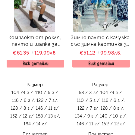
Комплект от рокля,
Зимно палто с качулка
палто и шапка за
със зимна картинка за
момиче в екрю Шели
момиче
€61.35
119.99лв.
€51.12
99.98лв.
Виж детайли
Виж детайли
Размер
Размер
104 /4 г /,
110 / 5 г /,
98 / 3 г/,
104 /4 г /,
116 / 6 г /,
122 / 7 г/,
110 / 5 г /,
116 / 6 г /,
128 / 8 г /,
146 / 11 г/,
122 / 7 г/,
128 / 8 г /,
152 / 12 г/,
158 / 13 г/,
134 / 9 г /,
140 / 10 г /,
164 / 14 г/
146 / 11 г/,
152 / 12 г/
Полиестер
Полиестер