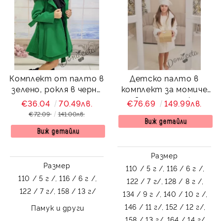
Комплект от палто в
Детско палто в
зелено, рокля в черно
комплект за момиче
и чанта
от 3 части с рокля и
€36.04
70.49лв.
€76.69
149.99лв.
барета Лилана
€72.09
141.00лв.
Виж детайли
Виж детайли
Размер
Размер
110 / 5 г /,
116 / 6 г /,
110 / 5 г /,
116 / 6 г /,
122 / 7 г/,
128 / 8 г /,
122 / 7 г/,
158 / 13 г/
134 / 9 г /,
140 / 10 г /,
146 / 11 г/,
152 / 12 г/,
Памук и други
158 / 13 г/,
164 / 14 г/