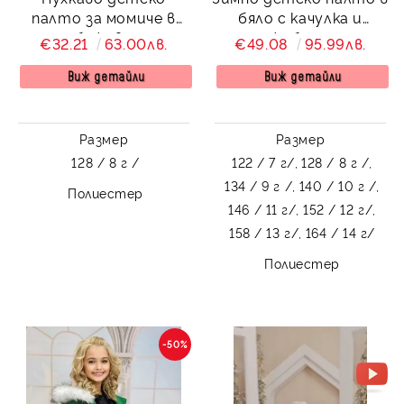
палто за момиче в
бяло с качулка и
бежово
джобчета
€32.21
63.00лв.
€49.08
95.99лв.
Виж детайли
Виж детайли
Размер
Размер
128 / 8 г /
122 / 7 г/,
128 / 8 г /,
134 / 9 г /,
140 / 10 г /,
Полиестер
146 / 11 г/,
152 / 12 г/,
158 / 13 г/,
164 / 14 г/
Полиестер
-50%