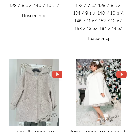
128 / 8 г /,
140 / 10 г /
122 / 7 г/,
128 / 8 г /,
134 / 9 г /,
140 / 10 г /,
Полиестер
146 / 11 г/,
152 / 12 г/,
158 / 13 г/,
164 / 14 г/
Полиестер
Пухкаво детско
Зимно детско палто в