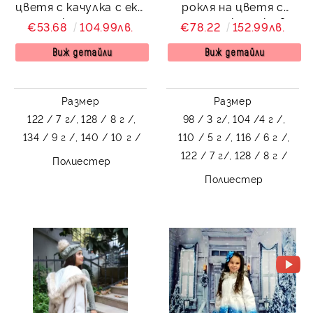
цветя с качулка с еко
рокля на цветя с
косъм
палто с качулка в
€53.68
104.99лв.
€78.22
152.99лв.
еднакъв десен Вики
Виж детайли
Виж детайли
Размер
Размер
122 / 7 г/,
128 / 8 г /,
98 / 3 г/,
104 /4 г /,
134 / 9 г /,
140 / 10 г /
110 / 5 г /,
116 / 6 г /,
122 / 7 г/,
128 / 8 г /
Полиестер
Полиестер