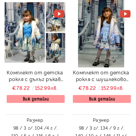
Комплект от детска
Комплект от детска
рокля с дълъг ръкав
рокля с шушлеково
със зимно детско
зимно яке с качулка
€78.22
152.99лв.
€78.22
152.99лв.
палто с качулка и
със снежна картинка
снежна картинка
Снежана
Виж детайли
Виж детайли
Снежана
Размер
Размер
98 / 3 г/,
104 /4 г /,
98 / 3 г/,
134 / 9 г /,
110 / 5 г /,
116 / 6 г /,
140 / 10 г /,
146 / 11 г/,