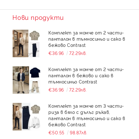
момичета от Doniceta.com
Нови продукти
Ние от Doniceta.com сме подготвили изключително
богата и разнообразна колекция от детски палта за
Комплект за момче от 2 части-
момичета. Всеки модел е създаден с грижа към детайла
панталон в тъмносиньо и сако в
и стилното излъчване на малките дами.
бежово Contrast
€36.96
72.29лв.
Официални детски палта
Комплект за момче от 2 части-
панталон в бежово и сако в
тъмносиньо Contrast
За специалните моменти като празници, рождени дни
€36.96
72.29лв.
или семейни фотосесии сме подготвили елегантна
линия официални детски палта. Те са подходящо
Комплект за момче от 3 части-
допълнение към всяка официална рокля и ще осигурят на
риза в бяло с дълъг ръкав,
вашето дете стилна и завършена визия дори в най-
панталон в тъмносиньо и сако в
студените дни.
бежово Contrast
€50.55
98.87лв.
При нас ще откриете: