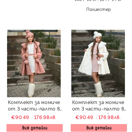
Полиестер
Комплект за момиче
Комплект за момиче
от 3 части-палто в
от 3 части-палто в
пепел отрози, рокля и
екрю, рокля и барета
€90.49
176.98лв.
€90.49
176.98лв.
барета
Виж детайли
Виж детайли