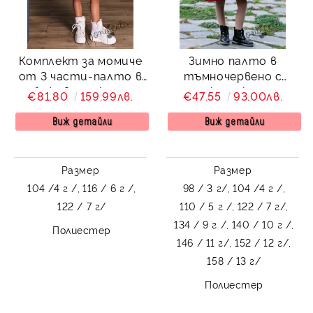
Комплект за момиче
Зимно палто в
от 3 части-палто в
тъмночервено с
бежово, рокля и
качулка
€81.80
159.99лв.
€47.55
93.00лв.
барета от колекция
Бежина
Виж детайли
Виж детайли
Размер
Размер
104 /4 г /,
116 / 6 г /,
98 / 3 г/,
104 /4 г /,
122 / 7 г/
110 / 5 г /,
122 / 7 г/,
134 / 9 г /,
140 / 10 г /,
Полиестер
146 / 11 г/,
152 / 12 г/,
158 / 13 г/
Полиестер