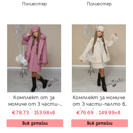
Полиестер
Полиестер
Комплект от за
Комплект за момиче
момиче от 3 части-
от 3 части-палто в
палто в пепел от
бежово, рокля и
€78.73
153.98лв.
€76.69
149.99лв.
рози, рокля и барета
барета от колекция
Лилана
Бежина
Виж детайли
Виж детайли