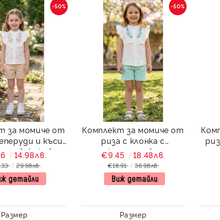
-50%
-50%
т за момиче от
Комплект за момиче от
Ком
пеперуди и къси
риза с клонка с
риз
они в бежово
тюркоазени цветя и
па
66
14.98лв.
€9.45
18.48лв.
къси панталони в
.33
29.98лв.
€18.91
36.98лв.
тюркоаз Сидни
иж детайли
Виж детайли
Размер
Размер