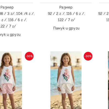
Размер
Размер
98 / 3 г/,
104 /4 г /,
92 / 2 г /,
116 / 6 г /,
92 / 2
 г /,
116 / 6 г /,
122 / 7 г/
1
122 / 7 г/
Памук и други
мук и други
-30%
-30%