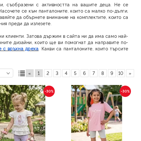
и, съобразени с активността на вашите деца. Не се
Насочете се към панталоните, които са малко по-дълги,
равяйте да обърнете внимание на комплектите, които са
ния преди да излезете.
ни клиенти. Затова държим в сайта ни да има само най-
чните дизайни, които ще ви помогнат да направите по-
е с връхна дреха
. Какви са панталоните, които търсите
«
1
2
3
4
5
6
7
8
9
10
»
-30%
-30%