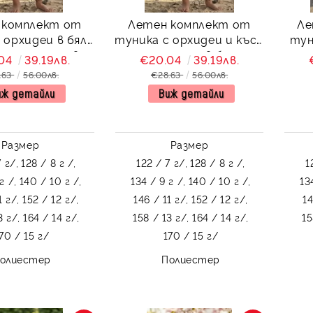
 комплект от
Летен комплект от
Ле
 орхидеи в бяло
туника с орхидеи и къси
тун
и панталони в
панталони в бяло
пант
.04
39.19лв.
€20.04
39.19лв.
асковено
.63
56.00лв.
€28.63
56.00лв.
иж детайли
Виж детайли
Размер
Размер
 г/,
128 / 8 г /,
122 / 7 г/,
128 / 8 г /,
1
г /,
140 / 10 г /,
134 / 9 г /,
140 / 10 г /,
13
1 г/,
152 / 12 г/,
146 / 11 г/,
152 / 12 г/,
14
3 г/,
164 / 14 г/,
158 / 13 г/,
164 / 14 г/,
15
70 / 15 г/
170 / 15 г/
олиестер
Полиестер