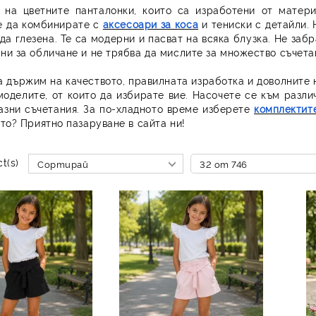
 на цветните панталонки, които са изработени от матери
е да комбинирате с
аксесоари за коса
и тениски с детайли. 
да глезена. Те са модерни и пасват на всяка блузка. Не заб
ни за обличане и не трябва да мислите за множество съчета
a държим на качеството, правилната изработка и доволните 
оделите, от които да избирате вие. Насочете се към разли
азни съчетания. За по-хладното време изберете
комплектит
ято? Приятно пазаруване в сайта ни!
t(s)