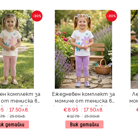
-30%
-30%
ен комплект за
Ежедневен комплект за
Л
 от тениска в
момиче от тениска в
мо
цветя и 7/8 клин
екрю на цветя и 7/8 клин
екр
95
17.50лв.
€8.95
17.50лв.
в розово
в лилаво
.78
25.00лв.
€12.78
25.00лв.
не
иж детайли
Виж детайли