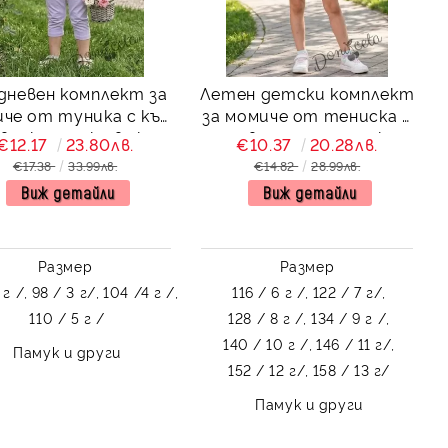
дневен комплект за
Летен детски комплект
че от туника с къс
за момиче от тениска в
в и къдрички в екрю
розово с надписи и къс
€12.17
23.80лв.
€10.37
20.28лв.
и 7/8 клин в
клин в бяло
€17.38
33.99лв.
€14.82
28.99лв.
светлолилаво
Виж детайли
Виж детайли
Размер
Размер
 г /,
98 / 3 г/,
104 /4 г /,
116 / 6 г /,
122 / 7 г/,
110 / 5 г /
128 / 8 г /,
134 / 9 г /,
140 / 10 г /,
146 / 11 г/,
Памук и други
152 / 12 г/,
158 / 13 г/
Памук и други