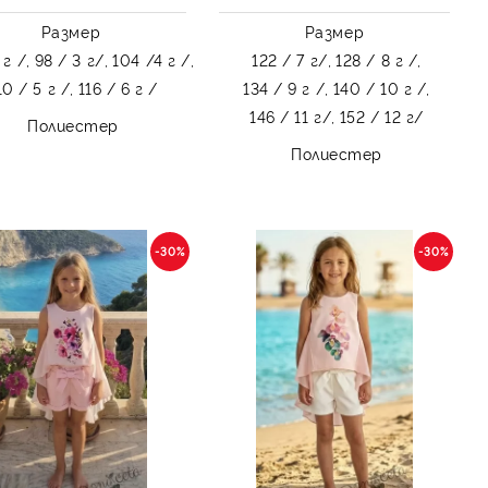
Размер
Размер
 г /,
98 / 3 г/,
104 /4 г /,
122 / 7 г/,
128 / 8 г /,
10 / 5 г /,
116 / 6 г /
134 / 9 г /,
140 / 10 г /,
146 / 11 г/,
152 / 12 г/
Полиестер
Полиестер
-30%
-30%