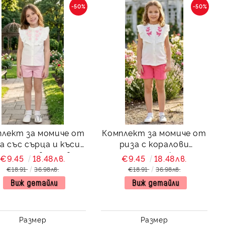
-50%
-50%
плект за момиче от
Комплект за момиче от
а със сърца и къси
риза с коралови
нталони в розово
пеперуди и къси
€9.45
18.48лв.
€9.45
18.48лв.
Сидни
панталони в корал
€18.91
36.98лв.
€18.91
36.98лв.
Сидни
Виж детайли
Виж детайли
Размер
Размер