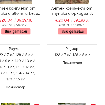
тен комплект от
Летен комплект от
ика с цветя и къси
туника с орхидеи в
алони в прасковено
прасковено и къси
€20.04
39.19лв.
€20.04
39.19лв.
панталони в бяло
€28.63
56.00лв.
€28.63
56.00лв.
Виж детайли
Виж детайли
Размер
Размер
22 / 7 г/,
128 / 8 г /,
122 / 7 г/,
128 / 8 г /
4 / 9 г /,
140 / 10 г /,
Полиестер
6 / 11 г/,
152 / 12 г/,
8 / 13 г/,
164 / 14 г/,
170 / 15 г/
Полиестер