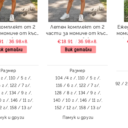
комплект от 2
Летен комплект от 2
Еже
 момиче от къси
части за момиче от къси
моми
они в черно и
панталони в бледо
ръка
91
36.98лв.
€18.91
36.98лв.
иска в бяло
розово и тениска в бяло
иж детайли
Виж детайли
Размер
Размер
г /,
110 / 5 г /,
104 /4 г /,
110 / 5 г /,
92 / 2
 г /,
122 / 7 г/,
116 / 6 г /,
122 / 7 г/,
 г /,
134 / 9 г /,
128 / 8 г /,
134 / 9 г /,
 г /,
146 / 11 г/,
140 / 10 г /,
146 / 11 г/,
2 г/,
158 / 13 г/
152 / 12 г/,
158 / 13 г/
мук и други
Памук и други