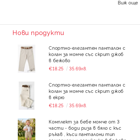
Виж още
дълъг ръкав за момиче. Моделите са изработени от
висококачествени материи и се предлагат в различни
размери. Винаги модерни с бебешки блузи за момиче от
Doniceta.com! Поръчайте удобно онлайн с бърза
доставка в цялата страна.
Нови продукти
Спортно-елегантен панталон с
колан за момче със скрит джоб
в бежово
€18.25
35.69лв.
Спортно-елегантен панталон с
колан за момче със скрит джоб
в екрю
€18.25
35.69лв.
Комплект за бебе момче от 3
части - боди риза в бяло с къс
ръкав , къси панталони тип