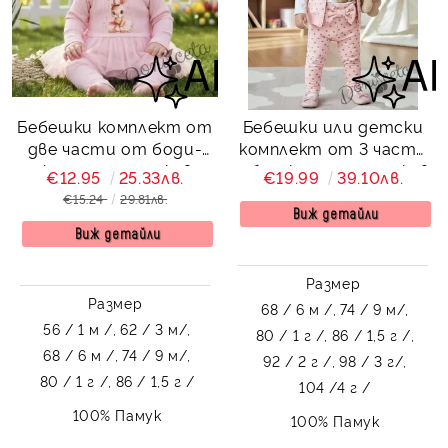
Бебешки комплект от
Бебешки или детски
две части от боди-
комплект от 3 части
рокля с дълъг ръкав и
– блузка с дълъг ръкав
€12.95
25.33лв.
€19.99
39.10лв.
рипсен клин в нежно
в бяло с къдрички,
€15.24
29.81лв.
розово
панталон в розово на
Виж детайли
Виж детайли
бели точки с панделка
на ластика и елек
Размер
Размер
68 / 6 м /,
74 / 9 м/,
56 / 1 м /,
62 / 3 м/,
80 / 1 г /,
86 / 1,5 г /,
68 / 6 м /,
74 / 9 м/,
92 / 2 г /,
98 / 3 г/,
80 / 1 г /,
86 / 1,5 г /
104 /4 г /
100% Памук
100% Памук