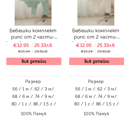
Бебешки комплект
Бебешки комплект
рипс от 2 части-
рипс от 2 части-
боди в тюркоаз с тюл
боди в екрю с тюл и
€12.95
25.33лв.
€12.95
25.33лв.
и картинка зайче и
картинка зайче и
€15.24
29.81лв.
€15.24
29.81лв.
панталонки в
панталонки в екрю
Виж детайли
тюркоаз
Виж детайли
Размер
Размер
56 / 1 м /,
62 / 3 м/,
56 / 1 м /,
62 / 3 м/,
68 / 6 м /,
74 / 9 м/,
68 / 6 м /,
74 / 9 м/,
80 / 1 г /,
86 / 1,5 г /
80 / 1 г /,
86 / 1,5 г /
100% Памук
100% Памук