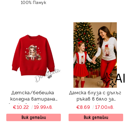
100% Памук
Детска/бебешка
Дамска блуза с дълъг
коледна ватирана
ръкав в бяло за
блузка в червено със
момиче с коледна
€10.22
19.99лв.
€8.69
17.00лв.
сладка картинка на
картинка на момиче
момиченце
Виж детайли
Виж детайли