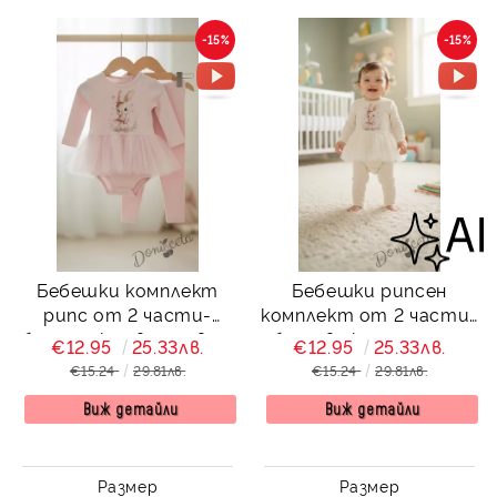
-15%
-15%
Бебешки комплект
Бебешки рипсен
рипс от 2 части-
комплект от 2 части-
боди-рокля в розово с
боди в екрю с тюл и
€12.95
25.33лв.
€12.95
25.33лв.
тюл и картинка зайче
картинка зайче и
€15.24
29.81лв.
€15.24
29.81лв.
и панталонки
панталонки в екрю
Виж детайли
Виж детайли
Размер
Размер