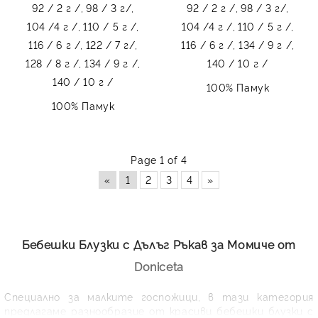
92 / 2 г /,
98 / 3 г/,
92 / 2 г /,
98 / 3 г/,
104 /4 г /,
110 / 5 г /,
104 /4 г /,
110 / 5 г /,
116 / 6 г /,
122 / 7 г/,
116 / 6 г /,
134 / 9 г /,
128 / 8 г /,
134 / 9 г /,
140 / 10 г /
140 / 10 г /
100% Памук
100% Памук
Page 1 of 4
«
1
2
3
4
»
Бебешки Блузки с Дълъг Ръкав за Момиче от
Doniceta
Специално за малките госпожици, в тази категория
предлагаме разнообразие от красиви бебешки блузки с