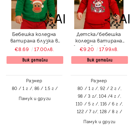
Бебешка коледна
Детска/бебешка
ватирана блузка в
коледна ватирана
зелено с еленче
блузка в червено със
€8.69
17.00лв.
€9.20
17.99лв.
сладка картинка на
еленче
Виж детайли
Виж детайли
Размер
Размер
80 / 1 г /,
86 / 1,5 г /
80 / 1 г /,
92 / 2 г /,
98 / 3 г/,
104 /4 г /,
Памук и други
110 / 5 г /,
116 / 6 г /,
122 / 7 г/,
128 / 8 г /
Памук и други