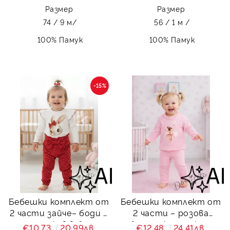
Размер
Размер
74 / 9 м/
56 / 1 м /
100% Памук
100% Памук
-15%
Бебешки комплект от
Бебешки комплект от
2 части зайче– боди с
2 части – розова
дълъг ръкав в бяло с
блуза с къдрички и
€10.73
20.99лв.
€12.48
24.41лв.