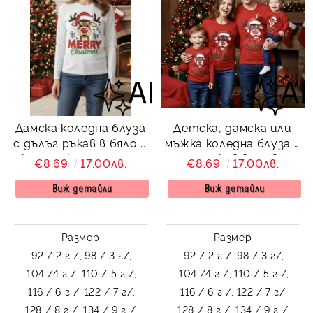
Дамска коледна блуза
Детска, дамска или
с дълъг ръкав в бяло с
мъжка коледна блуза с
картинка на еленче
дълъг ръкав в червено
€8.69
17.00лв.
€8.69
17.00лв.
с картинка на еленче
Виж детайли
Виж детайли
Размер
Размер
92 / 2 г /,
98 / 3 г/,
92 / 2 г /,
98 / 3 г/,
104 /4 г /,
110 / 5 г /,
104 /4 г /,
110 / 5 г /,
116 / 6 г /,
122 / 7 г/,
116 / 6 г /,
122 / 7 г/,
128 / 8 г /,
134 / 9 г /,
128 / 8 г /,
134 / 9 г /,