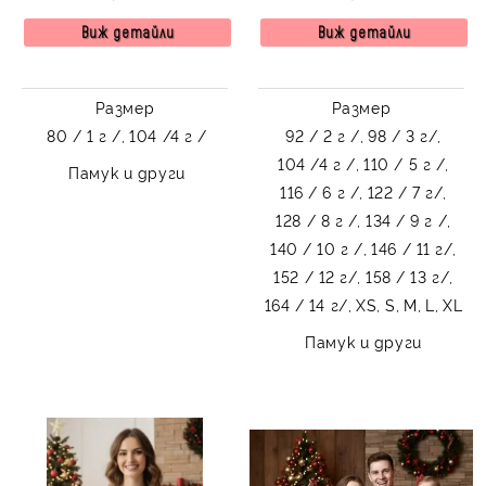
с картинка на
еленче
момиченце и мече
Виж детайли
Виж детайли
Размер
Размер
80 / 1 г /,
104 /4 г /
92 / 2 г /,
98 / 3 г/,
104 /4 г /,
110 / 5 г /,
Памук и други
116 / 6 г /,
122 / 7 г/,
128 / 8 г /,
134 / 9 г /,
140 / 10 г /,
146 / 11 г/,
152 / 12 г/,
158 / 13 г/,
164 / 14 г/,
XS,
S,
M,
L,
XL
Памук и други