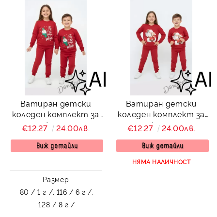
Ватиран детски
Ватиран детски
коледен комплект за
коледен комплект за
момче/момиче от
момче/момиче от
€12.27
24.00лв.
€12.27
24.00лв.
блуза в червено със
блуза с коледна
снежен човек и надпис
картинка и надпис и
Виж детайли
Виж детайли
и панталонки в
панталонки в червено
НЯМА НАЛИЧНОСТ
червено
Размер
80 / 1 г /,
116 / 6 г /,
128 / 8 г /