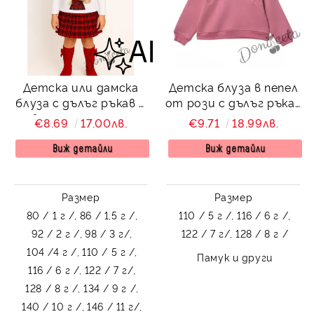
Детска или дамска
Детска блуза в пепел
блуза с дълъг ръкав в
от рози с дълъг ръкав
бяло за момиче с
за момиче с надпис и
€8.69
17.00лв.
€9.71
18.99лв.
коледна картинка на
блестящи камъчета
момиче
Виж детайли
Виж детайли
Размер
Размер
80 / 1 г /,
86 / 1,5 г /,
110 / 5 г /,
116 / 6 г /,
92 / 2 г /,
98 / 3 г/,
122 / 7 г/,
128 / 8 г /
104 /4 г /,
110 / 5 г /,
Памук и други
116 / 6 г /,
122 / 7 г/,
128 / 8 г /,
134 / 9 г /,
140 / 10 г /,
146 / 11 г/,