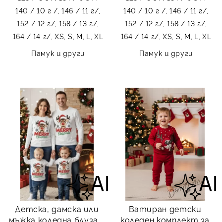
140 / 10 г /,
146 / 11 г/,
140 / 10 г /,
146 / 11 г/,
152 / 12 г/,
158 / 13 г/,
152 / 12 г/,
158 / 13 г/,
164 / 14 г/,
XS,
S,
M,
L,
XL
164 / 14 г/,
XS,
S,
M,
L,
XL
Памук и други
Памук и други
Детска, дамска или
Ватиран детски
мъжка коледна блуза с
коледен комплект за