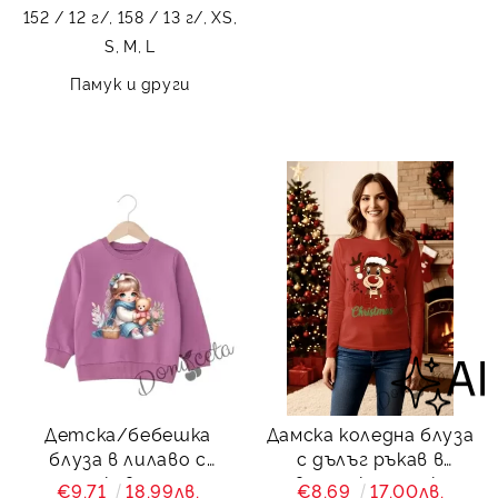
152 / 12 г/,
158 / 13 г/,
XS,
S,
M,
L
Памук и други
Детска/бебешка
Дамска коледна блуза
блуза в лилаво с
с дълъг ръкав в
дълъг ръкав за момиче
червено с картинка на
€9.71
18.99лв.
€8.69
17.00лв.