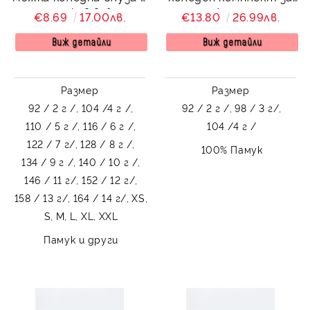
дълъг ръкав в бяло с
момче/момиче от
€8.69
17.00лв.
€13.80
26.99лв.
картинка на еленче
блуза в червено с
весел елен и
Виж детайли
Виж детайли
панталонки в червено
Размер
Размер
92 / 2 г /,
104 /4 г /,
92 / 2 г /,
98 / 3 г/,
110 / 5 г /,
116 / 6 г /,
104 /4 г /
122 / 7 г/,
128 / 8 г /,
100% Памук
134 / 9 г /,
140 / 10 г /,
146 / 11 г/,
152 / 12 г/,
158 / 13 г/,
164 / 14 г/,
XS,
S,
M,
L,
XL,
XXL
Памук и други