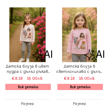
Детска блуза в цвят
Детска блуза в
пудра с дълъг ръкав
светлолилаво с дълъг
за момиче с картинка
ръкав за момиче с
€8.18
16.00лв.
€8.18
16.00лв.
на момиченце и куче
картинка на
момиченце и куче
Виж детайли
Виж детайли
Размер
Размер