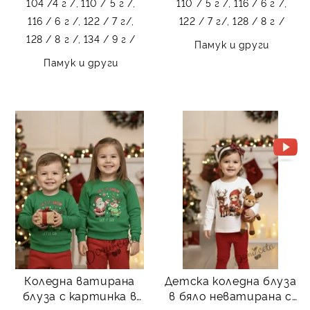
104 /4 г /,
110 / 5 г /,
110 / 5 г /,
116 / 6 г /,
116 / 6 г /,
122 / 7 г/,
122 / 7 г/,
128 / 8 г /
128 / 8 г /,
134 / 9 г /
Памук и други
Памук и други
Коледна ватирана
Детска коледна блуза
блуза с картинка в
в бяло неватирана с