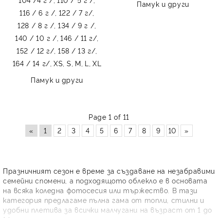
Памук и други
116 / 6 г /,
122 / 7 г/,
128 / 8 г /,
134 / 9 г /,
140 / 10 г /,
146 / 11 г/,
152 / 12 г/,
158 / 13 г/,
164 / 14 г/,
XS,
S,
M,
L,
XL
Памук и други
Page 1 of 11
«
1
2
3
4
5
6
7
8
9
10
»
Празничният сезон е време за създаване на незабравими
семейни спомени, а подходящото облекло е в основата
на всяка коледна фотосесия или тържество. В тази
категория предлагаме пълна гама от топли, стилни и
удобни плетива за всички малчугани на възраст от 1 до