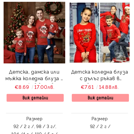
Детска, дамска или
Детска коледна блуза
мъжка коледна блуза с
с дълъг ръкав в
дълъг ръкав в червено
червено с еленче
€8.69
17.00лв.
€7.61
14.88лв.
с картинка на еленче
Виж детайли
Виж детайли
Размер
Размер
92 / 2 г /,
98 / 3 г/,
92 / 2 г /
104 /4 г /,
110 / 5 г /,