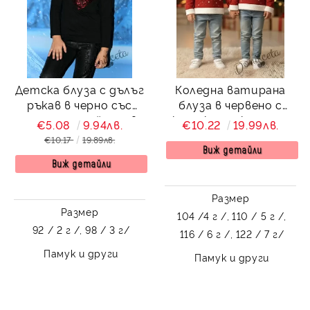
Детска блуза с дълъг
Коледна ватирана
ръкав в черно със
блуза в червено с
сърце от пайети в
качулка и с коледно
€5.08
9.94лв.
€10.22
19.99лв.
червено
Мини
€10.17
19.89лв.
Виж детайли
Виж детайли
Размер
Размер
104 /4 г /,
110 / 5 г /,
92 / 2 г /,
98 / 3 г/
116 / 6 г /,
122 / 7 г/
Памук и други
Памук и други