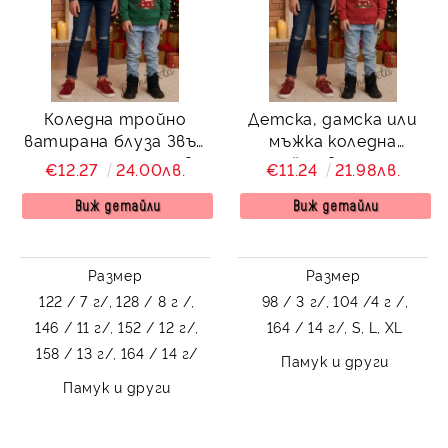
Коледна тройно
Детска, дамска или
ватирана блуза Звън
мъжка коледна
с еленче с шалче в
тройно ватирана
€12.27
24.00лв.
€11.24
21.98лв.
зелено
блуза Звън с еленче с
шалче в червено
Виж детайли
Виж детайли
Размер
Размер
122 / 7 г/,
128 / 8 г /,
98 / 3 г/,
104 /4 г /,
146 / 11 г/,
152 / 12 г/,
164 / 14 г/,
S,
L,
XL
158 / 13 г/,
164 / 14 г/
Памук и други
Памук и други