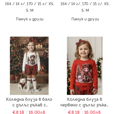
164 / 14 г/,
170 / 15 г/,
XS,
164 / 14 г/,
170 / 15 г/,
XS,
S,
M
S,
M
Памук и други
Памук и други
Коледна блуза в бяло
Коледна блуза в
с дълъг ръкав с
червено с дълъг ръкав
картинка на момиче с
с картинка на момиче
€8.18
16.00лв.
€8.18
16.00лв.