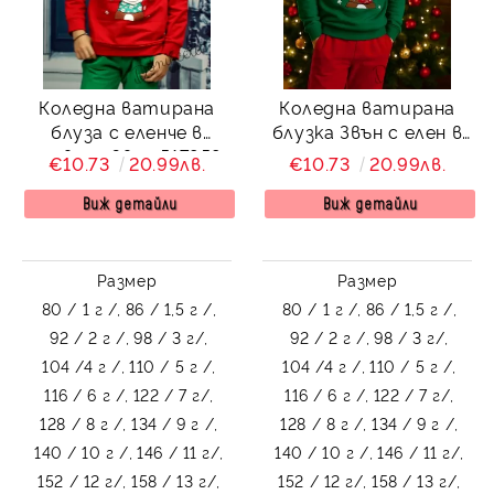
Коледна ватирана
Коледна ватирана
блуза с еленче в
блузка Звън с елен в
червено Звън 517959
зелено
€10.73
20.99лв.
€10.73
20.99лв.
Виж детайли
Виж детайли
Размер
Размер
80 / 1 г /,
86 / 1,5 г /,
80 / 1 г /,
86 / 1,5 г /,
92 / 2 г /,
98 / 3 г/,
92 / 2 г /,
98 / 3 г/,
104 /4 г /,
110 / 5 г /,
104 /4 г /,
110 / 5 г /,
116 / 6 г /,
122 / 7 г/,
116 / 6 г /,
122 / 7 г/,
128 / 8 г /,
134 / 9 г /,
128 / 8 г /,
134 / 9 г /,
140 / 10 г /,
146 / 11 г/,
140 / 10 г /,
146 / 11 г/,
152 / 12 г/,
158 / 13 г/,
152 / 12 г/,
158 / 13 г/,