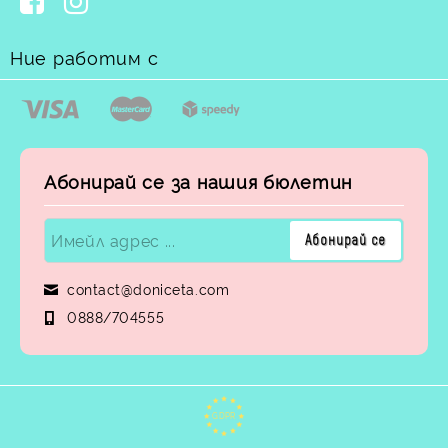
стандартен
възраст
ръст
размер
Насоки при избор
(години)
(см)
Ние работим с
(Doniceta)
Изберете леко
свободна кройка, за да
1 – 3
86 – 98
98
осигурите комфорт и
лесно обличане.
Важен размер за
Абонирай се за нашия бюлетин
104 –
детска градина;
4 – 6
116
116
фокусирайте се върху
издръжливостта.
Подходящ за ежедневие
122 –
и училище; търсете по-
7 – 9
134
134
тъмни, практични
contact@doniceta.com
цветове.
0888/704555
Най-големите размери;
изисква се модел, който
140 –
10 – 12
152
е стилен и съобразен с
152
вкуса на по-големите
момчета и момичета.
GDPR