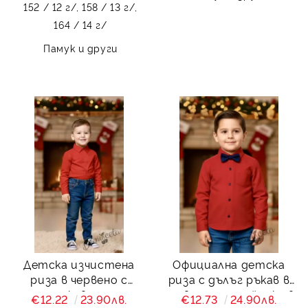
152 / 12 г/,
158 / 13 г/,
164 / 14 г/
Памук и други
Детска изчистена
Официална детска
риза в червено с
риза с дълъг ръкав в
дълъг ръкав за момче
червено с папийонка в
€12.22
23.90лв.
€12.73
24.90лв.