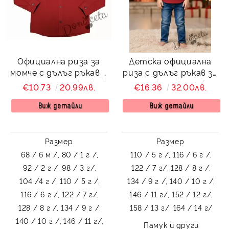
Официална риза за
Детска официална
момче с дълъг ръкав в
риза с дълъг ръкав за
червено с папийонка в
момче в червено без
€10.73
20.99лв.
€16.36
32.00лв.
тъмносиньо
яка
Виж детайли
Виж детайли
Размер
Размер
68 / 6 м /,
80 / 1 г /,
110 / 5 г /,
116 / 6 г /,
92 / 2 г /,
98 / 3 г/,
122 / 7 г/,
128 / 8 г /,
104 /4 г /,
110 / 5 г /,
134 / 9 г /,
140 / 10 г /,
116 / 6 г /,
122 / 7 г/,
146 / 11 г/,
152 / 12 г/,
128 / 8 г /,
134 / 9 г /,
158 / 13 г/,
164 / 14 г/
140 / 10 г /,
146 / 11 г/,
Памук и други