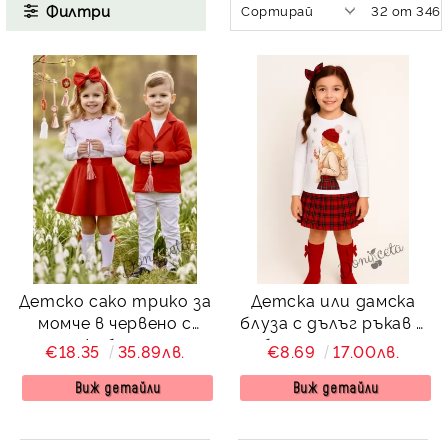
КИ -50%
Филтри
Детско сако трико за
Детска или дамска
момче в червено с
блуза с дълъг ръкав в
джобчета
бяло за момиче с
€18.35
35.89лв.
€8.69
17.00лв.
коледна картинка на
момиче
Виж детайли
Виж детайли