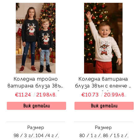
Коледна тройно
Коледна ватирана
ватирана блуза Звън
блуза Звън с еленче с
с еленче с шалче в
шал в бяло
€11.24
21.98лв.
€10.73
20.99лв.
черно
Виж детайли
Виж детайли
Размер
Размер
98 / 3 г/,
104 /4 г /,
80 / 1 г /,
86 / 1,5 г /,