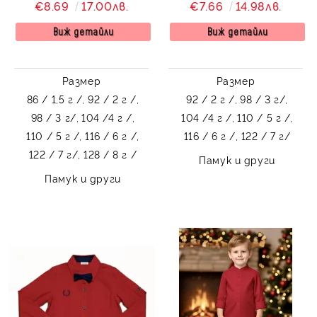
зелено
момиченце и еленче
€8.69
17.00лв.
€7.66
14.98лв.
Виж детайли
Виж детайли
Размер
Размер
86 / 1,5 г /,
92 / 2 г /,
92 / 2 г /,
98 / 3 г/,
98 / 3 г/,
104 /4 г /,
104 /4 г /,
110 / 5 г /,
110 / 5 г /,
116 / 6 г /,
116 / 6 г /,
122 / 7 г/
122 / 7 г/,
128 / 8 г /
Памук и други
Памук и други