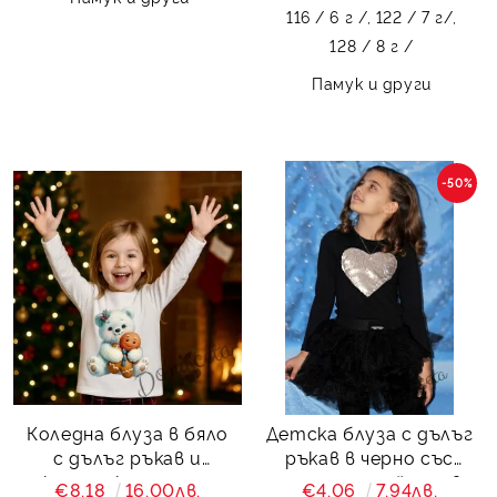
116 / 6 г /,
122 / 7 г/,
128 / 8 г /
Памук и други
-50%
Коледна блуза в бяло
Детска блуза с дълъг
с дълъг ръкав и
ръкав в черно със
картинка на мече
сърце от пайети в
€8.18
16.00лв.
€4.06
7.94лв.