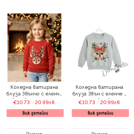
Коледна ватирана
Коледна ватирана
блуза Звънчо с еленче
блуза Звън с еленче с
в червено с рогца
шал в сиво
€10.73
20.99лв.
€10.73
20.99лв.
Виж детайли
Виж детайли
Размер
Размер