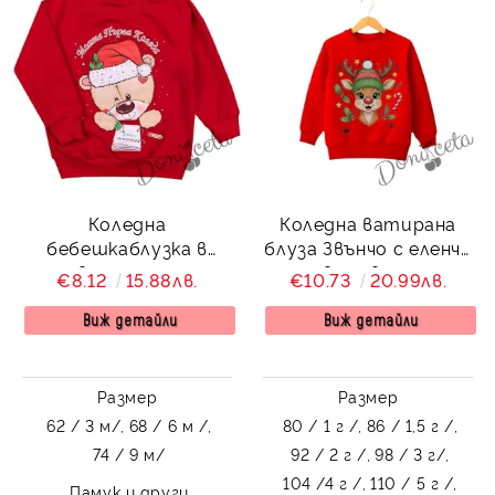
Коледна
Коледна ватирана
бебешкаблузка в
блуза Звънчо с еленче
червено с надпис
в червено
€8.12
15.88лв.
€10.73
20.99лв.
Моята първа Коледа
Виж детайли
Виж детайли
Размер
Размер
62 / 3 м/,
68 / 6 м /,
80 / 1 г /,
86 / 1,5 г /,
74 / 9 м/
92 / 2 г /,
98 / 3 г/,
104 /4 г /,
110 / 5 г /,
Памук и други