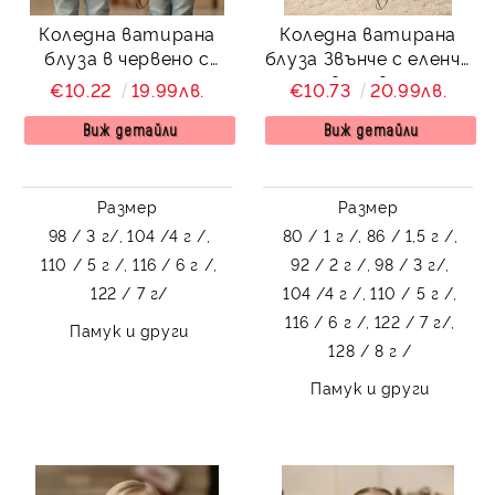
Коледна ватирана
Коледна ватирана
блуза в червено с
блуза Звънче с еленче
надпис
с в червено
€10.22
19.99лв.
€10.73
20.99лв.
Виж детайли
Виж детайли
Размер
Размер
98 / 3 г/,
104 /4 г /,
80 / 1 г /,
86 / 1,5 г /,
110 / 5 г /,
116 / 6 г /,
92 / 2 г /,
98 / 3 г/,
122 / 7 г/
104 /4 г /,
110 / 5 г /,
116 / 6 г /,
122 / 7 г/,
Памук и други
128 / 8 г /
Памук и други