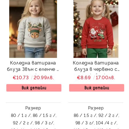
Коледна ватирана
Коледна ватирана
блуза Звън с еленче с
блуза в червено с
шапка
дълъг ръкав и коледна
€10.73
20.99лв.
€8.69
17.00лв.
картинка с надпис
Виж детайли
Виж детайли
Размер
Размер
80 / 1 г /,
86 / 1,5 г /,
86 / 1,5 г /,
92 / 2 г /,
92 / 2 г /,
98 / 3 г/,
98 / 3 г/,
104 /4 г /,