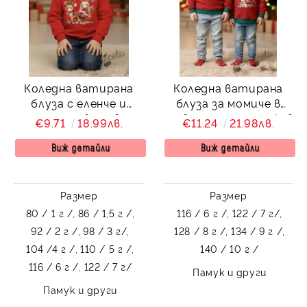
Коледна ватирана
Коледна ватирана
блуза с еленче и
блуза за момиче в
момиченце в червено
червено с дълъг ръкав
€9.71
18.99лв.
€11.24
21.98лв.
с коледни мотиви с
Мини и Мики
Виж детайли
Виж детайли
Размер
Размер
80 / 1 г /,
86 / 1,5 г /,
116 / 6 г /,
122 / 7 г/,
92 / 2 г /,
98 / 3 г/,
128 / 8 г /,
134 / 9 г /,
104 /4 г /,
110 / 5 г /,
140 / 10 г /
116 / 6 г /,
122 / 7 г/
Памук и други
Памук и други