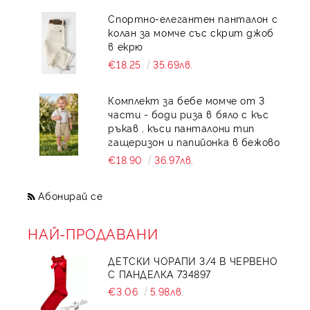
Спортно-елегантен панталон с
колан за момче със скрит джоб
в екрю
€18.25
35.69лв.
Комплект за бебе момче от 3
части - боди риза в бяло с къс
ръкав , къси панталони тип
гащеризон и папийонка в бежово
€18.90
36.97лв.
Абонирай се
НАЙ-ПРОДАВАНИ
ДЕТСКИ ЧОРАПИ 3/4 В ЧЕРВЕНО
С ПАНДЕЛКА 734897
€3.06
5.98лв.