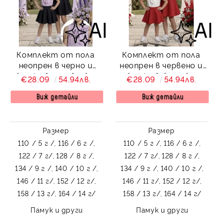
Комплект от пола
Комплект от пола
неопрен в черно и
неопрен в червено и
блузка в лилаво без
блузка в бяло без
€28.09
54.94лв.
€28.09
54.94лв.
ръкав с панделка
ръкав с панделка
Виж детайли
Виж детайли
Размер
Размер
110 / 5 г /,
116 / 6 г /,
110 / 5 г /,
116 / 6 г /,
122 / 7 г/,
128 / 8 г /,
122 / 7 г/,
128 / 8 г /,
134 / 9 г /,
140 / 10 г /,
134 / 9 г /,
140 / 10 г /,
146 / 11 г/,
152 / 12 г/,
146 / 11 г/,
152 / 12 г/,
158 / 13 г/,
164 / 14 г/
158 / 13 г/,
164 / 14 г/
Памук и други
Памук и други