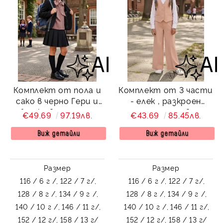
Комплект от пола и
Комплект от 3 части
сако в черно Гери и
- елек , разкроен
блузка в пепел от
панталон в
€49.69
97.19лв.
€43.69
85.45лв.
рози без ръкав с
прасковено и бяла
панделка
риза с дълъг ръкав,
Виж детайли
Виж детайли
подходящ и за
ученическа униформа
Размер
Размер
116 / 6 г /,
122 / 7 г/,
116 / 6 г /,
122 / 7 г/,
128 / 8 г /,
134 / 9 г /,
128 / 8 г /,
134 / 9 г /,
140 / 10 г /,
146 / 11 г/,
140 / 10 г /,
146 / 11 г/,
152 / 12 г/,
158 / 13 г/
152 / 12 г/,
158 / 13 г/