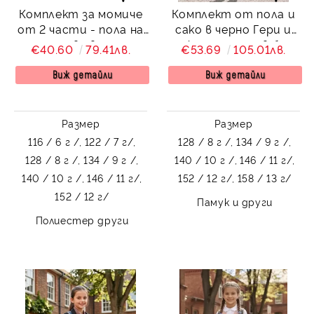
Комплект за момиче
Комплект от пола и
от 2 части - пола на
сако в черно Гери и
пластове в черно
шифонена риза в бяло
€40.60
79.41лв.
€53.69
105.01лв.
Евания и бяла риза с
на точки Contrast
къс ръкав Contrast с
Виж детайли
Виж детайли
къдрички
Размер
Размер
116 / 6 г /,
122 / 7 г/,
128 / 8 г /,
134 / 9 г /,
128 / 8 г /,
134 / 9 г /,
140 / 10 г /,
146 / 11 г/,
140 / 10 г /,
146 / 11 г/,
152 / 12 г/,
158 / 13 г/
152 / 12 г/
Памук и други
Полиестер други