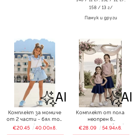
158 / 13 г/
Памук и други
Комплект за момиче
Комплект от пола
от 2 части - бял топ
неопрен в
с панделки и къси
тъмносиньо и блузка
€20.45
40.00лв.
€28.09
54.94лв.
панталонки в
в пепел от рози без