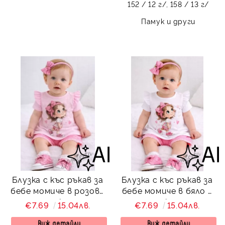
152 / 12 г/,
158 / 13 г/
Памук и други
Блузка с къс ръкав за
Блузка с къс ръкав за
бебе момиче в розово
бебе момиче в бяло с
с апликация
апликация
€7.69
15.04лв.
€7.69
15.04лв.
Виж детайли
Виж детайли