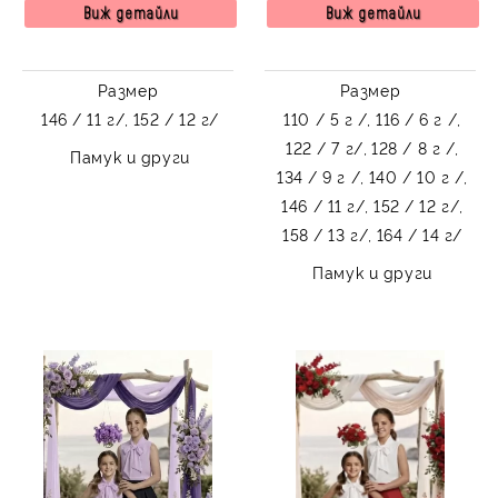
светлосин цвят
ръкав с панделка
Виж детайли
Виж детайли
Размер
Размер
146 / 11 г/,
152 / 12 г/
110 / 5 г /,
116 / 6 г /,
122 / 7 г/,
128 / 8 г /,
Памук и други
134 / 9 г /,
140 / 10 г /,
146 / 11 г/,
152 / 12 г/,
158 / 13 г/,
164 / 14 г/
Памук и други