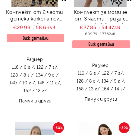
Комплект от 2 части
Комплект за момиче
- детска кожена пола
от 3 части - риза с
за момиче в черно с
дълъг ръкав в розово,
€29.99
58.66лв.
€27.85
54.47лв.
ластик и блузка в
бял топ и пола-
€39.79
77.82лв.
бяло с къс ръкав и
панталон в бяло
Виж детайли
къдрички
Виж детайли
Размер
Размер
116 / 6 г /,
122 / 7 г/,
116 / 6 г /,
122 / 7 г/,
128 / 8 г /,
134 / 9 г /,
128 / 8 г /,
134 / 9 г /,
140 / 10 г /,
146 / 11 г/,
158 / 13 г/,
164 / 14 г/
152 / 12 г/
Памук и други
Памук и други
-30%
-30%