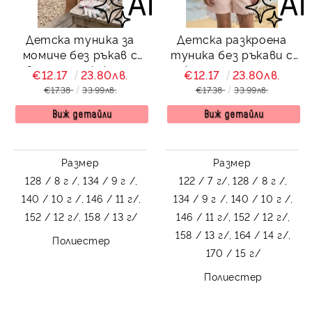
Детска туника за
Детска разкроена
момиче без ръкав с
туника без ръкави с
волани и ефектен
флорален принт
€12.17
23.80лв.
€12.17
23.80лв.
принт в екрю
€17.38
33.99лв.
€17.38
33.99лв.
Виж детайли
Виж детайли
Размер
Размер
128 / 8 г /,
134 / 9 г /,
122 / 7 г/,
128 / 8 г /,
140 / 10 г /,
146 / 11 г/,
134 / 9 г /,
140 / 10 г /,
152 / 12 г/,
158 / 13 г/
146 / 11 г/,
152 / 12 г/,
158 / 13 г/,
164 / 14 г/,
Полиестер
170 / 15 г/
Полиестер