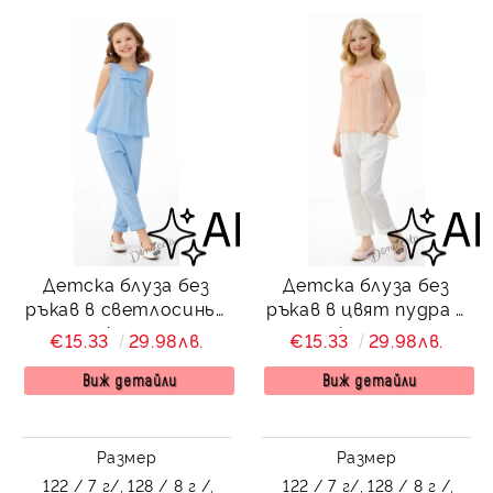
Детска блуза без
Детска блуза без
ръкав в светлосиньо
ръкав в цвят пудра с
с панделка за момиче
панделка за момиче
€15.33
29.98лв.
€15.33
29.98лв.
Вая
Вая
Виж детайли
Виж детайли
Размер
Размер
122 / 7 г/,
128 / 8 г /,
122 / 7 г/,
128 / 8 г /,