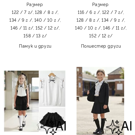
Contrast
Размер
Размер
122 / 7 г/,
128 / 8 г /,
116 / 6 г /,
122 / 7 г/,
134 / 9 г /,
140 / 10 г /,
128 / 8 г /,
134 / 9 г /,
146 / 11 г/,
152 / 12 г/,
140 / 10 г /,
146 / 11 г/,
158 / 13 г/
152 / 12 г/
Памук и други
Полиестер други