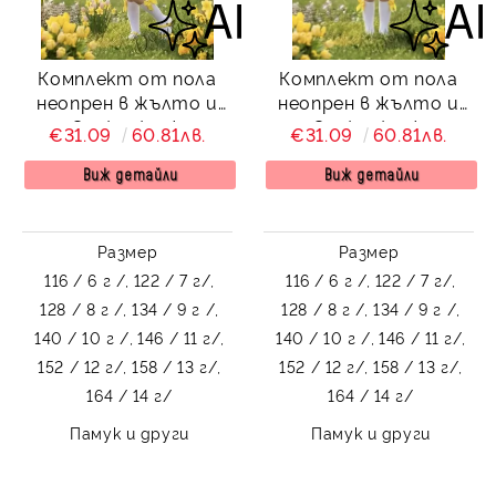
Комплект от пола
Комплект от пола
неопрен в жълто и
неопрен в жълто и
риза Contrast с жълта
риза Contrast с жълта
€31.09
60.81лв.
€31.09
60.81лв.
панделка и къдрички
панделка
Виж детайли
Виж детайли
Размер
Размер
116 / 6 г /,
122 / 7 г/,
116 / 6 г /,
122 / 7 г/,
128 / 8 г /,
134 / 9 г /,
128 / 8 г /,
134 / 9 г /,
140 / 10 г /,
146 / 11 г/,
140 / 10 г /,
146 / 11 г/,
152 / 12 г/,
158 / 13 г/,
152 / 12 г/,
158 / 13 г/,
164 / 14 г/
164 / 14 г/
Памук и други
Памук и други