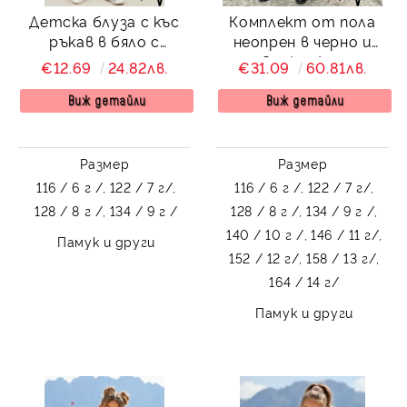
Детска блуза с къс
Комплект от пола
ръкав в бяло с
неопрен в черно и
дантела
риза Contrast с черна
€12.69
24.82лв.
€31.09
60.81лв.
панделка и къдрички
Виж детайли
Виж детайли
Размер
Размер
116 / 6 г /,
122 / 7 г/,
116 / 6 г /,
122 / 7 г/,
128 / 8 г /,
134 / 9 г /
128 / 8 г /,
134 / 9 г /,
140 / 10 г /,
146 / 11 г/,
Памук и други
152 / 12 г/,
158 / 13 г/,
164 / 14 г/
Памук и други