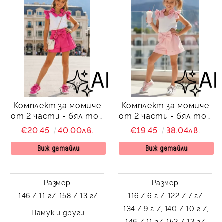
Комплект за момиче
Комплект за момиче
от 2 части - бял топ
от 2 части - бял топ
с панделки и къси
с панделки и къси
€20.45
40.00лв.
€19.45
38.04лв.
панталонки в цвят
панталонки в
циклама
прасковен цвят
Виж детайли
Виж детайли
Размер
Размер
146 / 11 г/,
158 / 13 г/
116 / 6 г /,
122 / 7 г/,
134 / 9 г /,
140 / 10 г /,
Памук и други
146 / 11 г/,
152 / 12 г/,