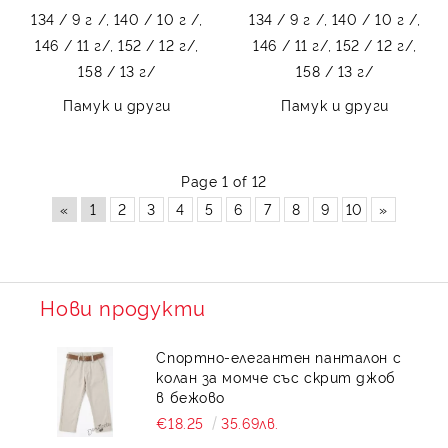
134 / 9 г /,
140 / 10 г /,
134 / 9 г /,
140 / 10 г /,
146 / 11 г/,
152 / 12 г/,
146 / 11 г/,
152 / 12 г/,
158 / 13 г/
158 / 13 г/
Памук и други
Памук и други
Page 1 of 12
«
1
2
3
4
5
6
7
8
9
10
»
Нови продукти
Спортно-елегантен панталон с
колан за момче със скрит джоб
в бежово
€18.25
35.69лв.