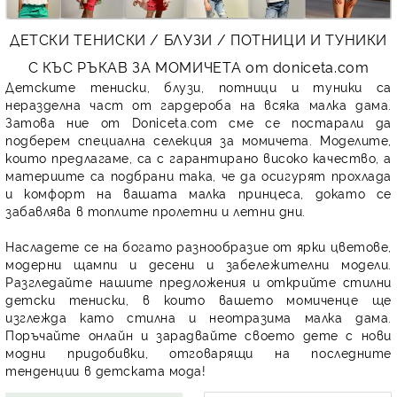
КИ -50%
ДЕТСКИ ТЕНИСКИ / БЛУЗИ / ПОТНИЦИ И ТУНИКИ
С КЪС РЪКАВ ЗА МОМИЧЕТА от doniceta.com
Детските тениски, блузи, потници и туники са
неразделна част от гардероба на всяка малка дама.
Затова ние от Doniceta.com сме се постарали да
подберем специална селекция за момичета. Моделите,
които предлагаме, са с гарантирано високо качество, а
материите са подбрани така, че да осигурят прохлада
и комфорт на вашата малка принцеса, докато се
забавлява в топлите пролетни и летни дни.
Насладете се на богато разнообразие от ярки цветове,
модерни щампи и десени и забележителни модели.
Разгледайте нашите предложения и открийте стилни
детски тениски, в които вашето момиченце ще
изглежда като стилна и неотразима малка дама.
Поръчайте онлайн и зарадвайте своето дете с нови
модни придобивки, отговарящи на последните
тенденции в детската мода!