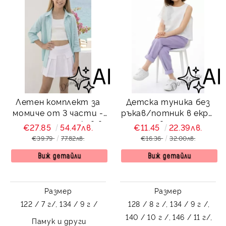
Летен комплект за
Детска туника без
момиче от 3 части -
ръкав/потник в екрю
риза с дълъг ръкав в
с волан
€27.85
54.47лв.
€11.45
22.39лв.
тюркоаз, бял топ и
€39.79
77.82лв.
€16.36
32.00лв.
пола-панталон в бяло
Виж детайли
Виж детайли
Размер
Размер
122 / 7 г/,
134 / 9 г /
128 / 8 г /,
134 / 9 г /,
140 / 10 г /,
146 / 11 г/,
Памук и други