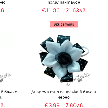
ено
пола/панталон
лв.
€11.06
21.63лв.
Виж детайли
в бяло с
Диадема тип панделка в бяло и
ви
черно
в.
€3.99
7.80лв.