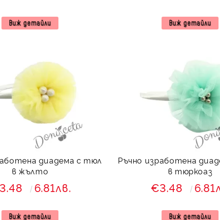
Виж детайли
Виж детайли
работена диадема с тюл
Ръчно изработена диад
в жълто
в тюркоаз
3.48
6.81лв.
€3.48
6.81
Виж детайли
Виж детайли