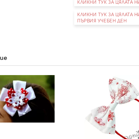
КЛИКНИ ТУК ЗА ЦЯЛАТА 
Съгласен съм с
Полит
Ние ще се свържем с вас в 
КЛИКНИ ТУК ЗА ЦЯЛАТА 
ПЪРВИЯ УЧЕБЕН ДЕН
ние