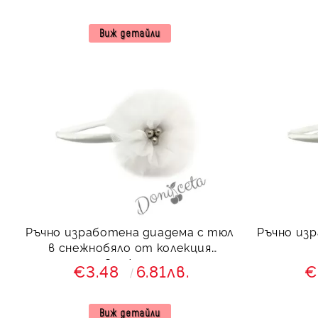
Виж детайли
Ръчно изработена диадема с тюл
Ръчно из
в снежнобяло от колекция
Снежина
€3.48
6.81лв.
€
Виж детайли