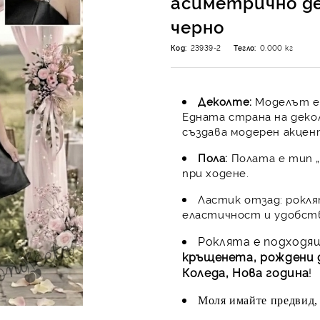
асиметрично д
черно
Код:
23939-2
Тегло:
0.000
кг
Деколте:
Моделът е 
Едната страна на деко
създава модерен акцен
Пола:
Полата е тип „
при ходене.
Ластик отзад: рокля
еластичност и удобст
Роклята е подходящ
кръщенета, рождени дн
Коледа, Нова година
!
Моля имайте предвид, 