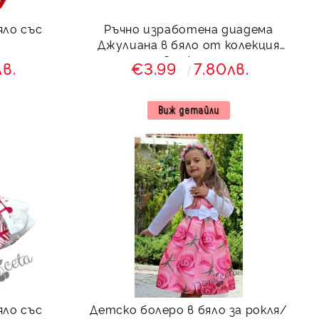
яло със
Ръчно изработена диадема
Джулиана в бяло от колекция
Снежина
лв.
€3.99
7.80лв.
Виж детайли
яло със
Детско болеро в бяло за рокля/