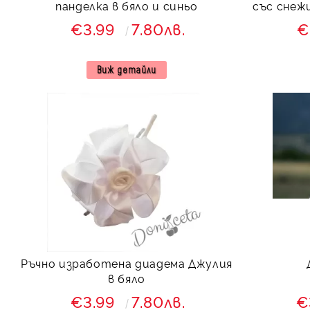
панделка в бяло и синьо
със снеж
€3.99
7.80лв.
€
Виж детайли
Ръчно изработена диадема Джулия
в бяло
€3.99
7.80лв.
€