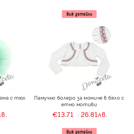
Виж детайли
ема с тюл
Памучно болеро за момиче в бяло с
етно мотиви
лв.
€13.71
26.81лв.
Виж детайли