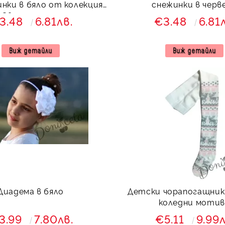
инки в бяло от колекция
снежинки в черв
Светлосияна
3.48
6.81лв.
€3.48
6.81
Виж детайли
Виж детайли
Диадема в бяло
Детски чорапогащник 
коледни моти
3.99
7.80лв.
€5.11
9.99л