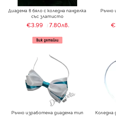
Диадема в бяло с коледна панделка
Ръчно 
със златисто
€3.99
7.80лв.
€
Виж детайли
Ръчно изработена диадема тип
Коледна 