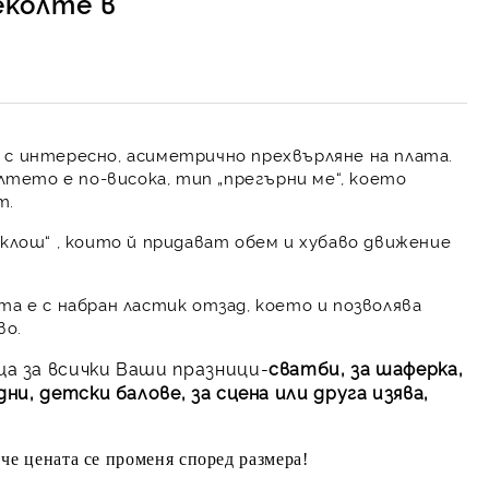
еколте в
с интересно, асиметрично прехвърляне на плата.
лтето е по-висока, тип „прегърни ме“, което
т.
клош“ , които й придават обем и хубаво движение
та е с набран ластик отзад, което и позволява
во.
а за всички Ваши празници-
сватби, за шаферка,
и, детски балове, за сцена или друга изява,
че цената се променя според размера!