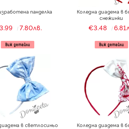
изработена панделка
Коледна диадема в б
снежинки
3.99
7.80лв.
€3.48
6.81
Виж детайли
Виж детайли
диадема в светлосиньо
Коледна диадема в б