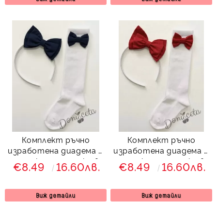
Комплект ръчно
Комплект ръчно
изработена диадема и
изработена диадема и
чорапки с панделки в
чорапки с панделки в
€8.49
16.60лв.
€8.49
16.60лв.
тъмносиньо
червено
Виж детайли
Виж детайли