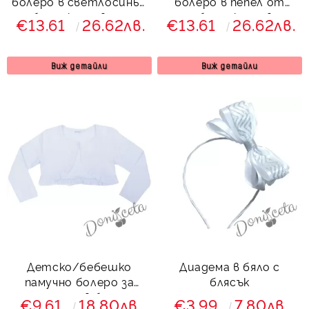
болеро в светлосиньо
болеро в пепел от
без закопчаване
рози без закопчаване
€13.61
26.62лв.
€13.61
26.62лв.
Виж детайли
Виж детайли
Детско/бебешко
Диадема в бяло с
памучно болеро за
блясък
момиче в бяло
€9.61
18.80лв.
€3.99
7.80лв.