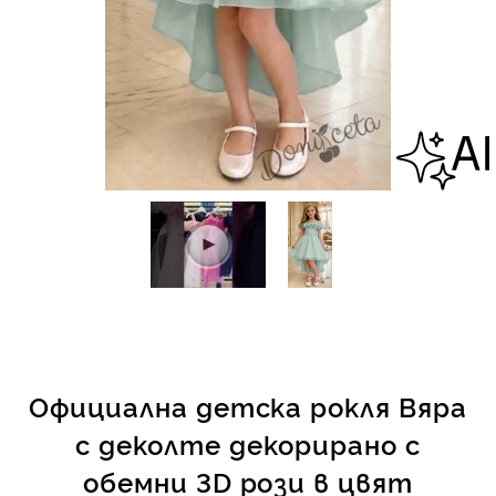
КИ -50%
Официална детска рокля Вяра
с деколте декорирано с
обемни 3D рози в цвят