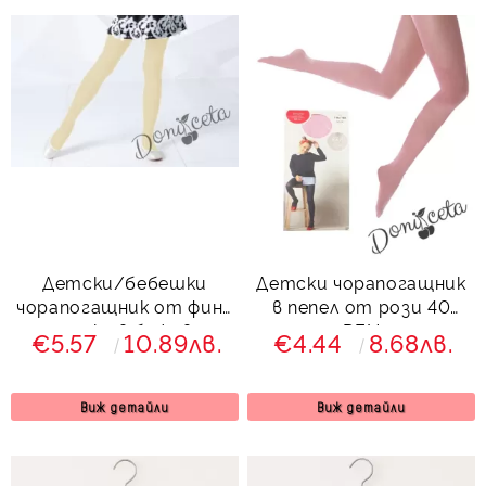
Детски/бебешки
Детски чорапогащник
чорапогащник от фина
в пепел от рози 40
плетка в бежово
DEN
€5.57
10.89лв.
€4.44
8.68лв.
Виж детайли
Виж детайли