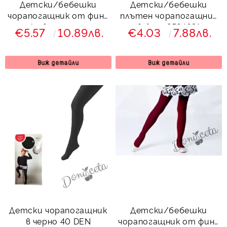
Детски/бебешки
Детски/бебешки
чорапогащник от фина
плътен чорапогащник
плетка в тъмнозелено
в бяло 8524631
€5.57
10.89лв.
€4.03
7.88лв.
от колекция
Зелениада
Виж детайли
Виж детайли
Детски чорапогащник
Детски/бебешки
в черно 40 DEN
чорапогащник от фина