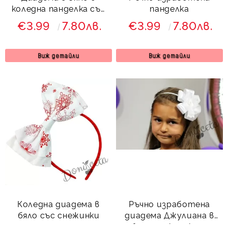
коледна панделка със
панделка
златисто
€3.99
7.80лв.
€3.99
7.80лв.
Виж детайли
Виж детайли
Коледна диадема в
Ръчно изработена
бяло със снежинки
диадема Джулиана в
бяло от колекция