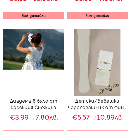
Виж детайли
Виж детайли
Диадема в бяло от
Детски/бебешки
колекция Снежина
чорапогащник от фина
плетка в екрю
€3.99
7.80лв.
€5.57
10.89лв.