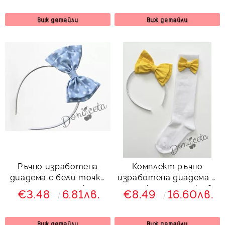
Виж детайли
Виж детайли
Ръчно изработена
Комплект ръчно
диадема с бели точки
изработена диадема и
и синя панделка
чорапки с панделки в
€3.48
6.81лв.
€8.49
16.60лв.
жълто
Виж детайли
Виж детайли