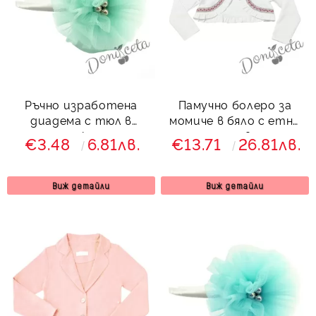
Ръчно изработена
Памучно болеро за
диадема с тюл в
момиче в бяло с етно
тюркоаз
мотиви
€3.48
6.81лв.
€13.71
26.81лв.
Виж детайли
Виж детайли