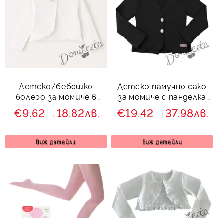
Детско/бебешко
Детско памучно сако
болеро за момиче в
за момиче с панделка
бяло с къдрички от
отзад и харбали в
€9.62
18.82лв.
€19.42
37.98лв.
трико
черно 45566558 Гери
Виж детайли
Виж детайли