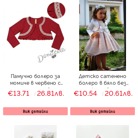
Памучно болеро за
Детско сатенено
момиче в червено с
болеро в бяло без
етно мотиви
закопчаване
€13.71
26.81лв.
€10.54
20.61лв.
Виж детайли
Виж детайли