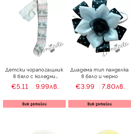
Детски чорапогащник
Диадема тип панделка
в бяло с коледни
в бяло и черно
мотиви
€5.11
9.99лв.
€3.99
7.80лв.
Виж детайли
Виж детайли