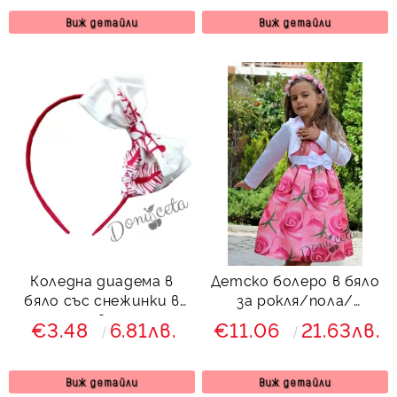
Виж детайли
Виж детайли
Коледна диадема в
Детско болеро в бяло
бяло със снежинки в
за рокля/пола/
червено
панталон
€3.48
6.81лв.
€11.06
21.63лв.
Виж детайли
Виж детайли