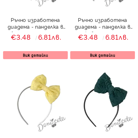
Ръчно изработена
Ръчно изработена
диадема - панделка в
диадема - панделка в
бяло с дантела от
прасковено с дантела
€3.48
6.81лв.
€3.48
6.81лв.
колекция Снежина
Виж детайли
Виж детайли