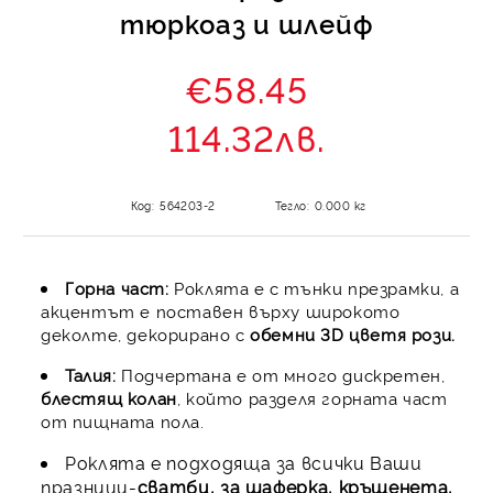
тюркоаз и шлейф
€58.45
114.32лв.
Код:
564203-2
Тегло:
0.000
кг
Горна част:
Роклята е с тънки презрамки, а
акцентът е поставен върху широкото
деколте, декорирано с
обемни 3D цветя рози.
Талия:
Подчертана е от много дискретен,
блестящ колан
, който разделя горната част
от пищната пола.
Роклята е подходяща за всички Ваши
празници-
сватби, за шаферка, кръщенета,