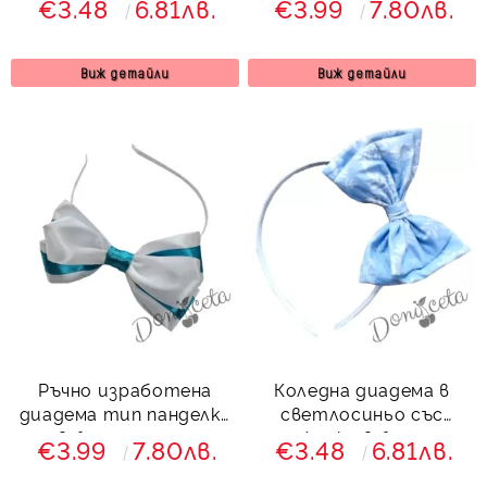
€3.48
6.81лв.
€3.99
7.80лв.
Снежина
Виж детайли
Виж детайли
Ръчно изработена
Коледна диадема в
диадема тип панделка
светлосиньо със
в бяло и синьо
снежинки в бяло от
€3.99
7.80лв.
€3.48
6.81лв.
колекция Светлосияна