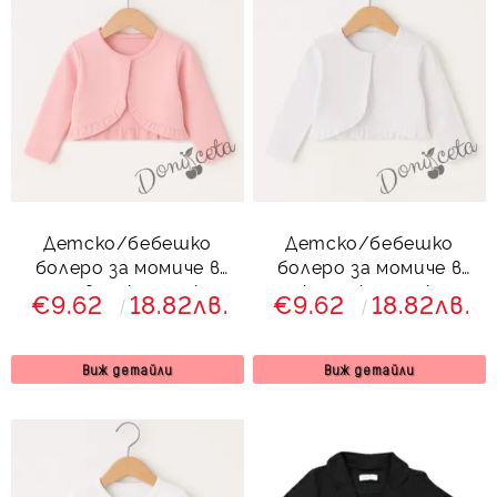
Детско/бебешко
Детско/бебешко
болеро за момиче в
болеро за момиче в
розово с къдрички
екрю с къдрички
€9.62
18.82лв.
€9.62
18.82лв.
Виж детайли
Виж детайли