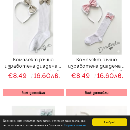
Комплект ръчно
Комплект ръчно
изработена диадема и
изработена диадема и
чорапки с панделки в
чорапки с панделки в
€8.49
16.60лв.
€8.49
16.60лв.
бежово с бели точици
розово с бели точици
Виж детайли
Виж детайли
Doniceta.com използва бисквитки. Разглеждайки сайта, Вие
Разбрах!
се съгласявате с използването на бисквитки.
Научете повече