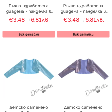
Ръчно изработена
Ръчно изработена
диадема - панделка в
диадема - панделка в
жълто с дантела
тъмнозелено с
€3.48
6.81лв.
€3.48
6.81лв.
дантела от колекция
Зелениада
Виж детайли
Виж детайли
Детско сатенено
Детско сатенено