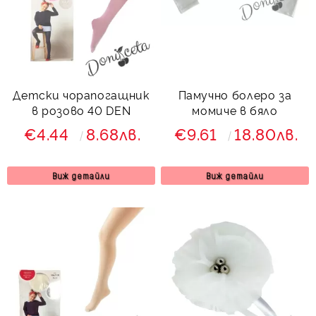
Детски чорапогащник
Памучно болеро за
в розово 40 DEN
момиче в бяло
€4.44
8.68лв.
€9.61
18.80лв.
Виж детайли
Виж детайли