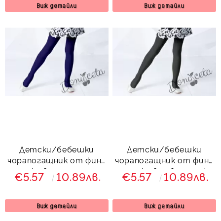
Виж детайли
Виж детайли
Детски/бебешки
Детски/бебешки
чорапогащник от фина
чорапогащник от фина
плетка в тъмносиньо
плетка в сив меланж
€5.57
10.89лв.
€5.57
10.89лв.
Виж детайли
Виж детайли