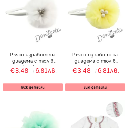
Ръчно изработена
Ръчно изработена
диадема с тюл в
диадема с тюл в
снежнобяло от
жълто
€3.48
6.81лв.
€3.48
6.81лв.
колекция Снежина
Виж детайли
Виж детайли