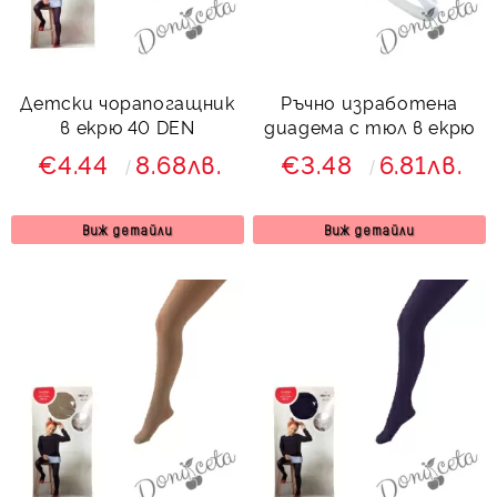
Детски чорапогащник
Ръчно изработена
в екрю 40 DEN
диадема с тюл в екрю
€4.44
8.68лв.
€3.48
6.81лв.
Виж детайли
Виж детайли