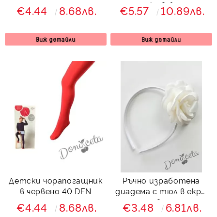
плетка в бордо
€4.44
8.68лв.
€5.57
10.89лв.
Виж детайли
Виж детайли
Детски чорапогащник
Ръчно изработена
в червено 40 DEN
диадема с тюл в екрю
с цвете
€4.44
8.68лв.
€3.48
6.81лв.