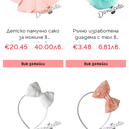
Детско памучно сако
Ръчно изработена
за момиче в
диадема с тюл в
бледорозово Гери
светлосиньо от
€20.45
40.00лв.
€3.48
6.81лв.
колекция Светлосияна
Виж детайли
Виж детайли