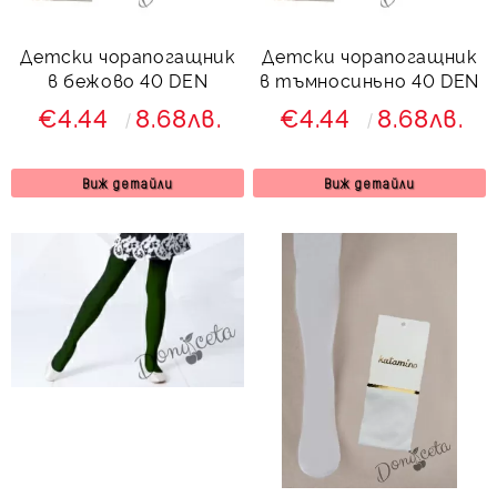
Детски чорапогащник
Детски чорапогащник
в бежово 40 DEN
в тъмносиньно 40 DEN
€4.44
8.68лв.
€4.44
8.68лв.
Виж детайли
Виж детайли