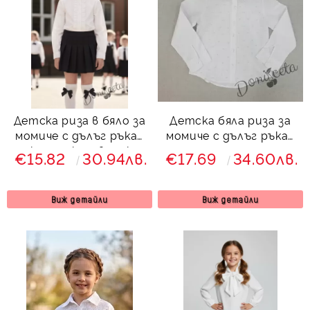
Детска риза в бяло за
Детска бяла риза за
момиче с дълъг ръкав
момиче с дълъг ръкав
и къдрички с висока
с перли
€15.82
30.94лв.
€17.69
34.60лв.
яка
Виж детайли
Виж детайли