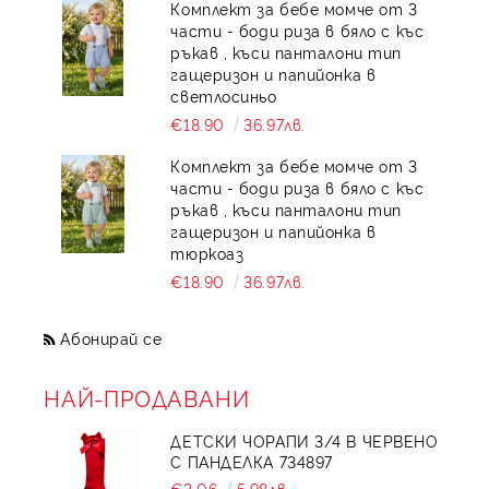
Комплект за бебе момче от 3
части - боди риза в бяло с къс
ръкав , къси панталони тип
гащеризон и папийонка в
светлосиньо
€18.90
36.97лв.
Комплект за бебе момче от 3
части - боди риза в бяло с къс
ръкав , къси панталони тип
гащеризон и папийонка в
тюркоаз
€18.90
36.97лв.
Абонирай се
НАЙ-ПРОДАВАНИ
ДЕТСКИ ЧОРАПИ 3/4 В ЧЕРВЕНО
С ПАНДЕЛКА 734897
€3.06
5.98лв.