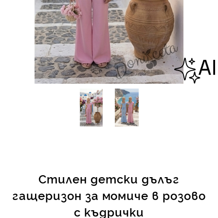
КИ -50%
Стилен детски дълъг
гащеризон за момиче в розово
с къдрички