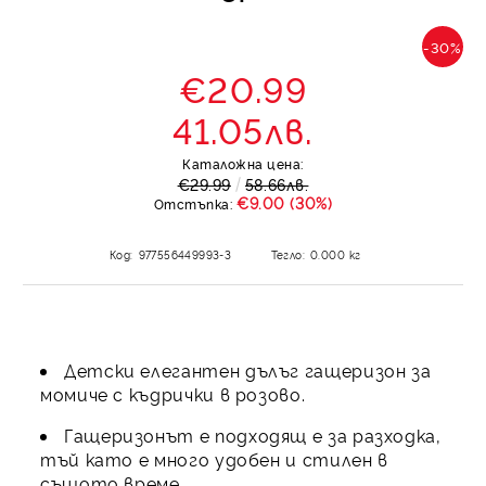
-30%
€20.99
41.05лв.
Каталожна цена:
€29.99
58.66лв.
€9.00 (30%)
Отстъпка:
Код:
977556449993-3
Тегло:
0.000
кг
Детски елегантен дълъг гащеризон за
момиче с къдрички в розово.
Гащеризонът е подходящ е за разходка,
тъй като е много удобен и стилен в
същото време.