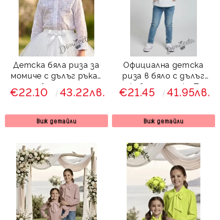
Детска бяла риза за
Официална детска
момиче с дълъг ръкав
риза в бяло с дълъг
с бродерии
ръкав и панделка Тея
€22.10
43.22лв.
€21.45
41.95лв.
Виж детайли
Виж детайли