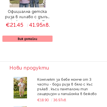
Официална детска
риза в лилаво с дълъг
ръкав и панделка Тея
€21.45
41.95лв.
Виж детайли
Нови продукти
Комплект за бебе момче от 3
части - боди риза в бяло с къс
ръкав , къси панталони тип
гащеризон и папийонка в бежово
€18.90
36.97лв.