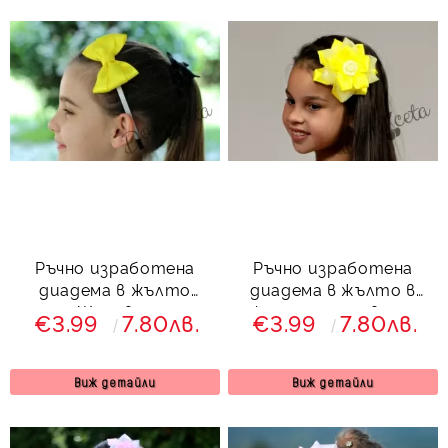
Ръчно изработена
Ръчно изработена
диадема в жълто
диадема в жълто в
Жеравна
формата на цвете
€3.99
7.80лв.
€3.99
7.80лв.
Виж детайли
Виж детайли