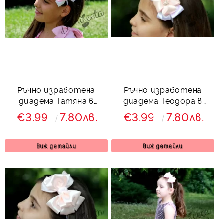
Ръчно изработена
Ръчно изработена
диадема Татяна в
диадема Теодора в
розово
розово
€3.99
7.80лв.
€3.99
7.80лв.
Виж детайли
Виж детайли