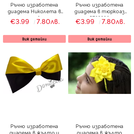
Ръчно изработена
Ръчно изработена
диадема Николета в
диадема в тюркоаз
розово
5782326
€3.99
7.80лв.
€3.99
7.80лв.
Виж детайли
Виж детайли
Ръчно изработена
Ръчно изработена
диадема в жълто и
диадема в жълто