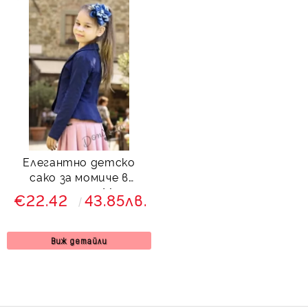
Елегантно детско
сако за момиче в
тъмносиньо Мери
€22.42
43.85лв.
Виж детайли