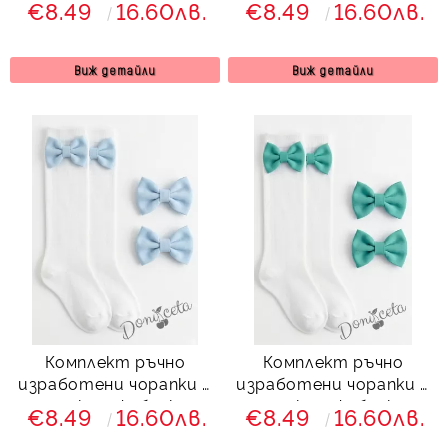
€8.49
16.60лв.
€8.49
16.60лв.
тюркоаз
коса в розово
Виж детайли
Виж детайли
Комплект ръчно
Комплект ръчно
изработени чорапки с
изработени чорапки с
панделки и фибички за
панделки и фибички за
€8.49
16.60лв.
€8.49
16.60лв.
коса в светлосиньо
коса в тюркоаз