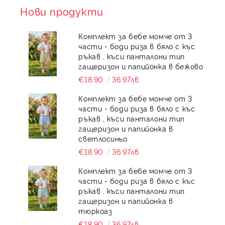
Нови продукти
Комплект за бебе момче от 3
части - боди риза в бяло с къс
ръкав , къси панталони тип
гащеризон и папийонка в бежово
€18.90
36.97лв.
Комплект за бебе момче от 3
части - боди риза в бяло с къс
ръкав , къси панталони тип
гащеризон и папийонка в
светлосиньо
€18.90
36.97лв.
Комплект за бебе момче от 3
части - боди риза в бяло с къс
ръкав , къси панталони тип
гащеризон и папийонка в
тюркоаз
€18.90
36.97лв.