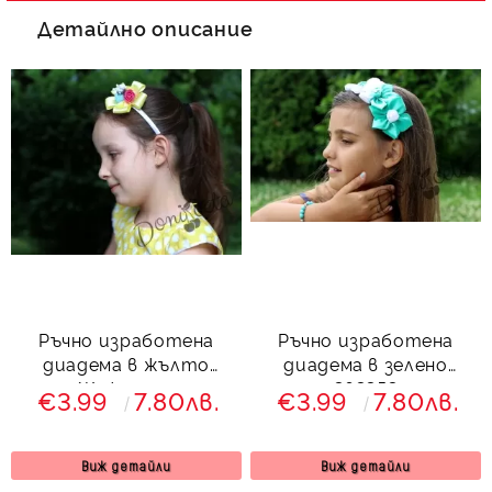
Детайлно описание
Ръчно изработена
Ръчно изработена
диадема в жълто
диадема в зелено
Жужулина
363353
€3.99
7.80лв.
€3.99
7.80лв.
Виж детайли
Виж детайли