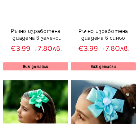
Ръчно изработена
Ръчно изработена
диадема в зелено
диадема в синьо
5363353
€3.99
7.80лв.
€3.99
7.80лв.
Виж детайли
Виж детайли