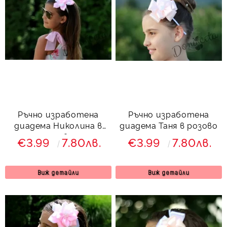
Ръчно изработена
Ръчно изработена
диадема Николина в
диадема Таня в розово
розово
€3.99
7.80лв.
€3.99
7.80лв.
Виж детайли
Виж детайли