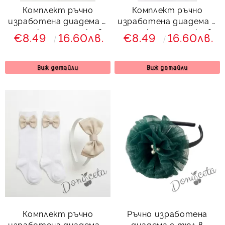
Комплект ръчно
Комплект ръчно
изработена диадема и
изработена диадема и
чорапки с панделки в
чорапки с панделки в
€8.49
16.60лв.
€8.49
16.60лв.
тюркоаз с бели
бежово Калина
точици
Виж детайли
Виж детайли
Комплект ръчно
Ръчно изработена
изработена диадема и
диадема с тюл в