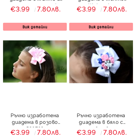
черно тип панделка
Жаклинка
€3.99
7.80лв.
€3.99
7.80лв.
Виж детайли
Виж детайли
Ръчно изработена
Ръчно изработена
диадема в розово
диадема в бяло с
536782
розови цветя
€3.99
7.80лв.
€3.99
7.80лв.