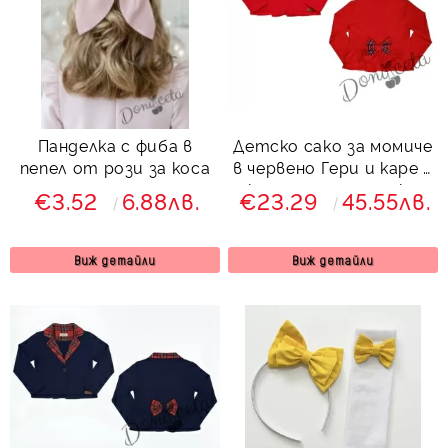
Панделка с фиба в
Детско сако за момиче
пепел от рози за коса
в червено Гери и каре с
къдрици и панделка
€3.52
6.88лв.
€23.29
45.55лв.
отзад 9700192
Виж детайли
Виж детайли