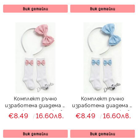
Виж детайли
Виж детайли
Комплект ръчно
Комплект ръчно
изработена диадема и
изработена диадема и
чорапки с панделки в
чорапки с панделки в
€8.49
16.60лв.
€8.49
16.60лв.
розово
светлосиньо
Виж детайли
Виж детайли