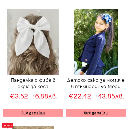
Панделка с фиба в
Детско сако за момиче
екрю за коса
в тъмносиньо Мери
€3.52
6.88лв.
€22.42
43.85лв.
Виж детайли
Виж детайли