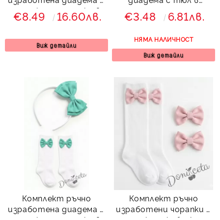
чорапки с панделки в
тъмнозелено от
€8.49
16.60лв.
€3.48
6.81лв.
бежово
колекция Зелениада
НЯМА НАЛИЧНОСТ
Виж детайли
Виж детайли
Комплект ръчно
Комплект ръчно
изработена диадема и
изработени чорапки с
чорапки с панделки в
панделки и фибички за