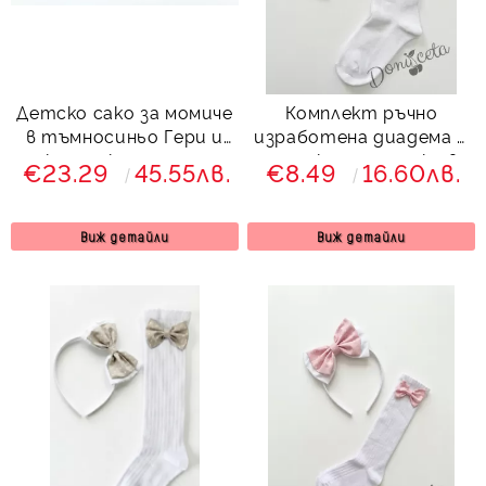
Детско сако за момиче
Комплект ръчно
в тъмносиньо Гери и
изработена диадема и
каре с къдрици и
чорапки с панделки в
€23.29
45.55лв.
€8.49
16.60лв.
панделка отзад
жълто
подходящо за
училищна униформа
Виж детайли
Виж детайли