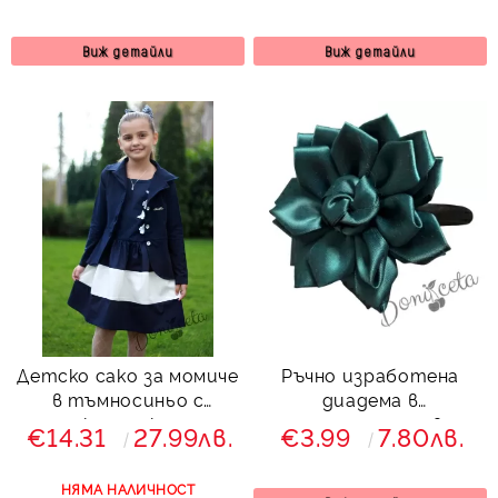
Виж детайли
Виж детайли
Детско сако за момиче
Ръчно изработена
в тъмносиньо с
диадема в
къдрички
тъмнозелено в
€14.31
27.99лв.
€3.99
7.80лв.
формата на цвете от
колекция Зелениада
НЯМА НАЛИЧНОСТ