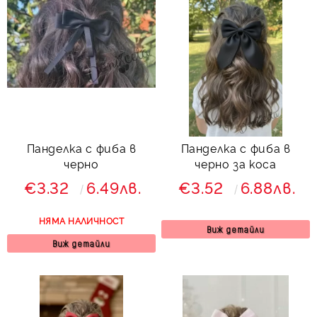
Панделка с фиба в
Панделка с фиба в
черно
черно за коса
€3.32
6.49лв.
€3.52
6.88лв.
НЯМА НАЛИЧНОСТ
Виж детайли
Виж детайли