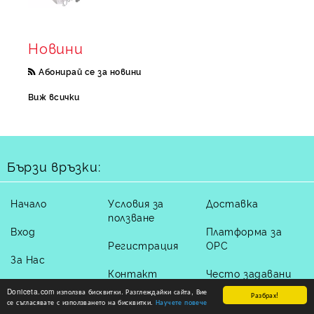
Новини
Абонирай се за новини
Виж всички
Бързи връзки:
Начало
Условия за
Доставка
ползване
Вход
Платформа за
Регистрация
ОРС
За Нас
Контакт
Често задавани
Лични Данни
въпроси
Doniceta.com използва бисквитки. Разглеждайки сайта, Вие
Разбрах!
Рекламации
се съгласявате с използването на бисквитки.
Научете повече