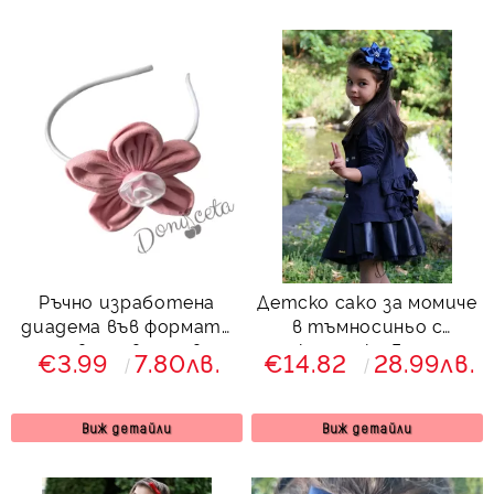
Ръчно изработена
Детско сако за момиче
диадема във формата
в тъмносиньо с
на цвете в розово
къдрички Гери
€3.99
7.80лв.
€14.82
28.99лв.
Виж детайли
Виж детайли