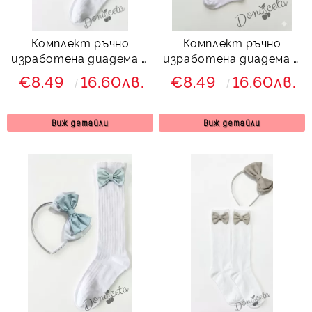
Комплект ръчно
Комплект ръчно
изработена диадема и
изработена диадема и
чорапки с панделки в
чорапки с панделки в
€8.49
16.60лв.
€8.49
16.60лв.
бежово с бели точици
розово с бели точици
Виж детайли
Виж детайли