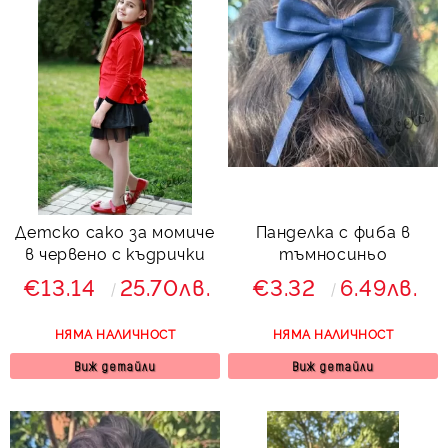
Детско сако за момиче
Панделка с фиба в
в червено с къдрички
тъмносиньо
€13.14
25.70лв.
€3.32
6.49лв.
НЯМА НАЛИЧНОСТ
НЯМА НАЛИЧНОСТ
Виж детайли
Виж детайли