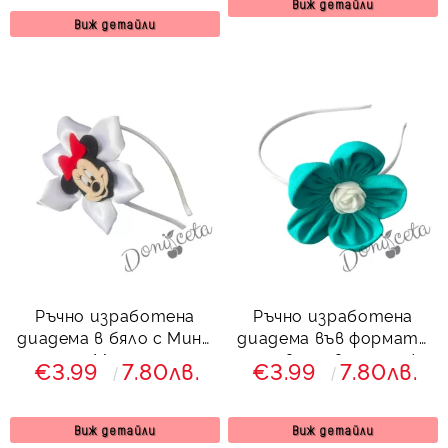
Виж детайли
Виж детайли
Ръчно изработена
Ръчно изработена
диадема в бяло с Мини
диадема във формата
Маус
на цвете в мента/
€3.99
7.80лв.
€3.99
7.80лв.
тюркоаз
Виж детайли
Виж детайли