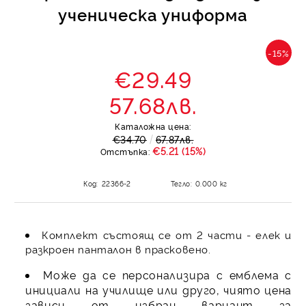
ученическа униформа
-15%
€29.49
57.68лв.
Каталожна цена:
€34.70
67.87лв.
€5.21 (15%)
Отстъпка:
Код:
22366-2
Тегло:
0.000
кг
Комплект състоящ се от 2 части - елек и
разкроен панталон в прасковено.
Може да се персонализира с емблема с
инициали на училище или друго, чиято цена
зависи от избран вариант за