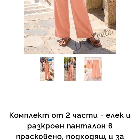
КИ -50%
Комплект от 2 части - елек и
разкроен панталон в
прасковено, подходящ и за