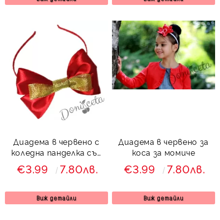
Диадема в червено с
Диадема в червено за
коледна панделка със
коса за момиче
златисто
€3.99
7.80лв.
€3.99
7.80лв.
Виж детайли
Виж детайли