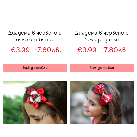
Диадема в червено и
Диадема в червено с
бяло отвътре
бели розички
€3.99
7.80лв.
€3.99
7.80лв.
Виж детайли
Виж детайли