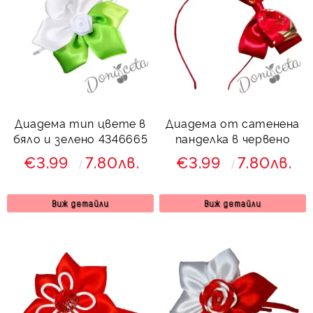
Диадема тип цвете в
Диадема от сатенена
бяло и зелено 4346665
панделка в червено
€3.99
7.80лв.
€3.99
7.80лв.
Виж детайли
Виж детайли