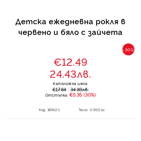
Детска ежедневна рокля в
червено и бяло с зайчета
-30%
€12.49
24.43лв.
Каталожна цена:
€17.84
34.89лв.
€5.35 (30%)
Отстъпка:
Код:
18942-1
Тегло:
0.000
кг