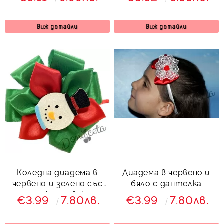
Виж детайли
Виж детайли
Коледна диадема в
Диадема в червено и
червено и зелено със
бяло с дантелка
снежен човек
€3.99
7.80лв.
€3.99
7.80лв.