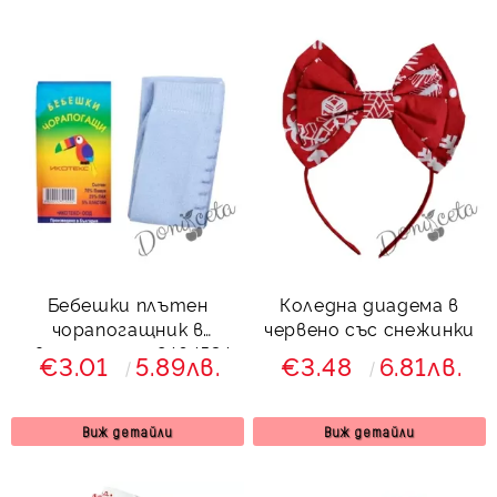
Бебешки плътен
Коледна диадема в
чорапогащник в
червено със снежинки
светлосиньо 8464534
€3.01
5.89лв.
€3.48
6.81лв.
Виж детайли
Виж детайли