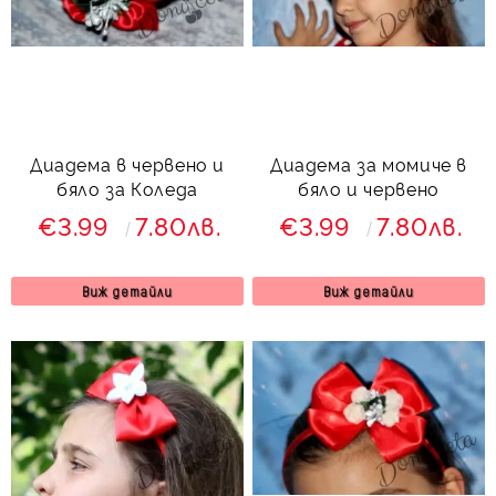
Диадема в червено и
Диадема за момиче в
бяло за Коледа
бяло и червено
€3.99
7.80лв.
€3.99
7.80лв.
Виж детайли
Виж детайли