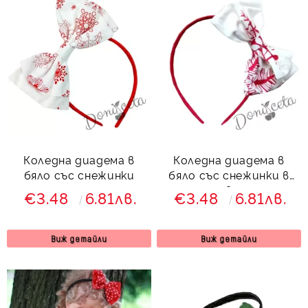
Коледна диадема в
Коледна диадема в
бяло със снежинки
бяло със снежинки в
червено
€3.48
6.81лв.
€3.48
6.81лв.
Виж детайли
Виж детайли