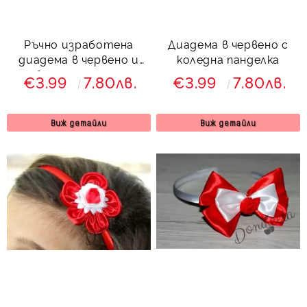
Ръчно изработена
Диадема в червено с
диадема в червено и
коледна панделка
бяло за момиче
€3.99
7.80лв.
€3.99
7.80лв.
Виж детайли
Виж детайли