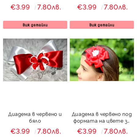
€3.99
7.80лв.
€3.99
7.80лв.
Виж детайли
Виж детайли
Диадема в червено и
Диадема в червено под
бяло
формата на цвете за
момиче
€3.99
7.80лв.
€3.99
7.80лв.