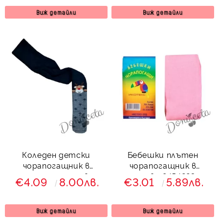
Виж детайли
Виж детайли
Коледен детски
Бебешки плътен
чорапогащник в
чорапогащник в
тъмносиньо и сиво с
розово 8454223
€4.09
8.00лв.
€3.01
5.89лв.
елен 688732
Виж детайли
Виж детайли