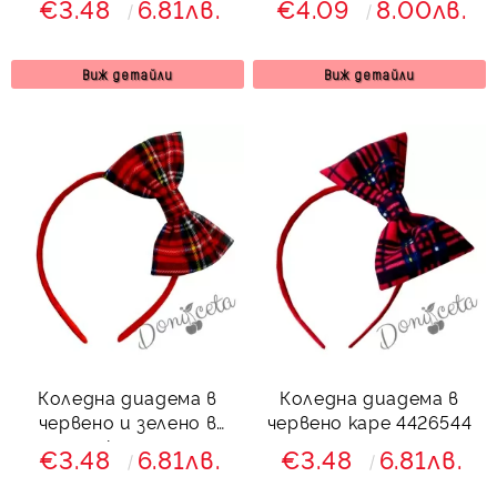
€3.48
6.81лв.
€4.09
8.00лв.
Виж детайли
Виж детайли
Коледна диадема в
Коледна диадема в
червено и зелено в
червено каре 4426544
каре
€3.48
6.81лв.
€3.48
6.81лв.