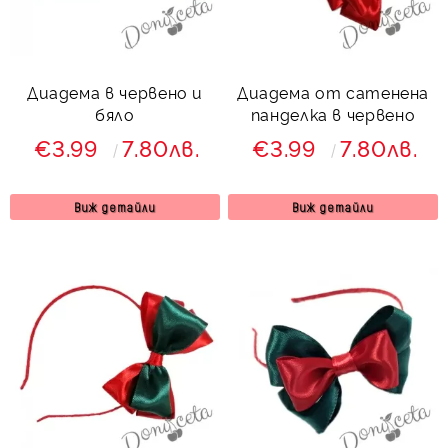
Диадема в червено и
Диадема от сатенена
бяло
панделка в червено
€3.99
7.80лв.
€3.99
7.80лв.
Виж детайли
Виж детайли