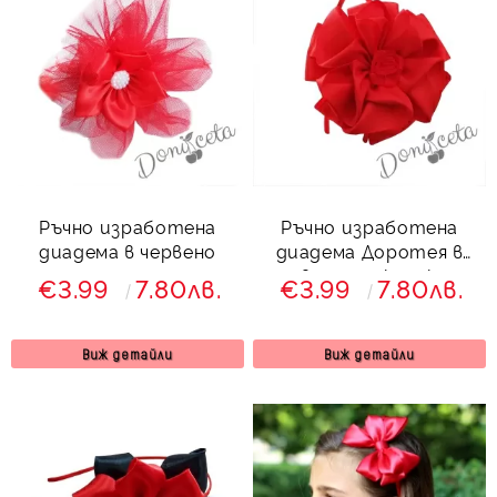
Ръчно изработена
Ръчно изработена
диадема в червено
диадема Доротея в
червено от колекция
€3.99
7.80лв.
€3.99
7.80лв.
Червеника
Виж детайли
Виж детайли