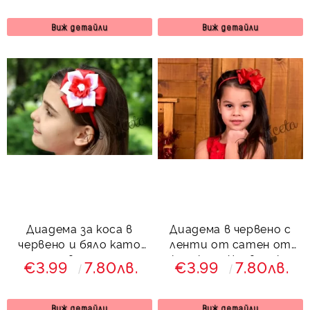
Виж детайли
Виж детайли
Диадема за коса в
Диадема в червено с
червено и бяло като
ленти от сатен от
цвете
колекция Червеника
€3.99
7.80лв.
€3.99
7.80лв.
Виж детайли
Виж детайли