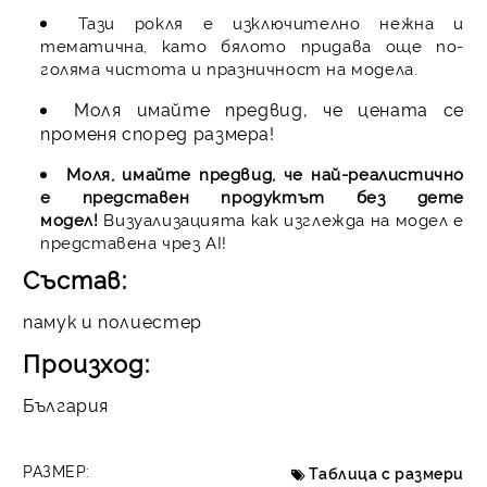
Тази рокля е изключително нежна и
тематична, като бялото придава още по-
голяма чистота и празничност на модела.
Моля имайте предвид, че цената се
променя според размера!
Моля, имайте предвид, че най-реалистично
е представен продуктът без дете
модел!
Визуализацията как изглежда на модел е
представена чрез AI!
Състав:
памук и полиестер
Произход:
България
РАЗМЕР:
Таблица с размери