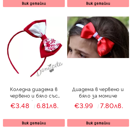
Виж детайли
Виж детайли
Коледна диадема в
Диадема в червено и
червено и бяло със
бяло за момиче
снежинки
€3.48
6.81лв.
€3.99
7.80лв.
Виж детайли
Виж детайли