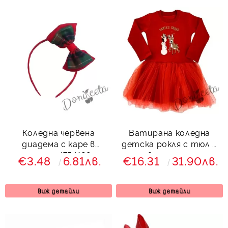
Коледна червена
Ватирана коледна
диадема с каре в
детска рокля с тюл в
зелено 4754128
червено с еленче
€3.48
6.81лв.
€16.31
31.90лв.
Виж детайли
Виж детайли