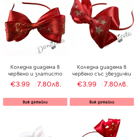
Коледна диадема в
Коледна диадема в
червено и златисто
червено със звездички
€3.99
7.80лв.
€3.99
7.80лв.
Виж детайли
Виж детайли