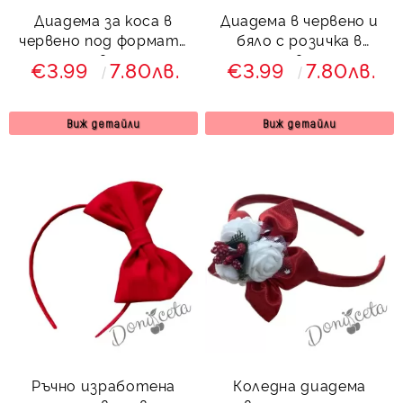
Диадема за коса в
Диадема в червено и
червено под формата
бяло с розичка в
на цвете
червено
€3.99
7.80лв.
€3.99
7.80лв.
Виж детайли
Виж детайли
Ръчно изработена
Коледна диадема