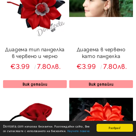
Диадема тип панделка
Диадема в червено
в червено и черно
като панделка
€3.99
7.80лв.
€3.99
7.80лв.
Виж детайли
Виж детайли
Doniceta.com използва бисквитки. Разглеждайки сайта, Вие
Разбрах!
се съгласявате с използването на бисквитки.
Научете повече