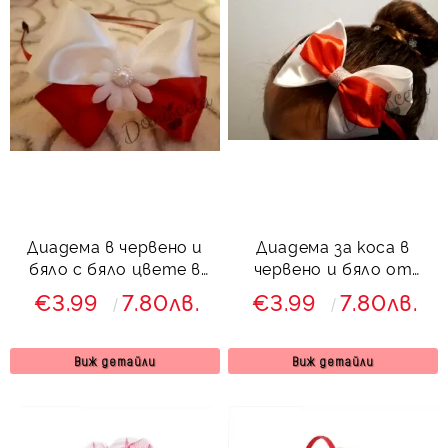
Диадема в червено и
Диадема за коса в
бяло с бяло цвете в
червено и бяло от
средата
сатенена лента
€3.99
7.80лв.
€3.99
7.80лв.
Виж детайли
Виж детайли