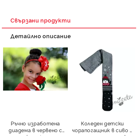
Свързани продукти
Детайлно описание
Ръчно изработена
Коледен детски
диадема в червено с
чорапогащник в сиво и
беличко
тъмносиньо с пингвин