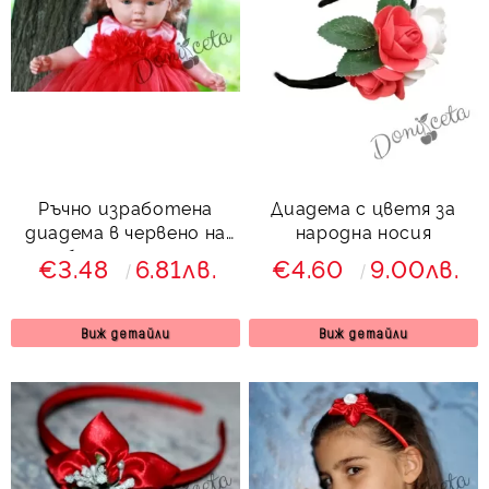
Ръчно изработена
Диадема с цветя за
диадема в червено на
народна носия
бели точици
€3.48
6.81лв.
€4.60
9.00лв.
Виж детайли
Виж детайли