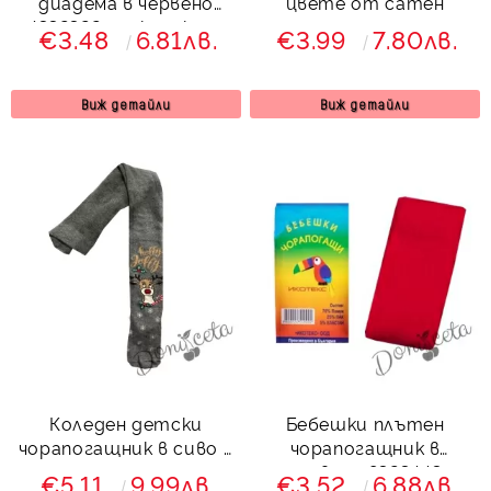
диадема в червено
цвете от сатен
4332322 от колекция
€3.48
6.81лв.
€3.99
7.80лв.
Червеника
Виж детайли
Виж детайли
Коледен детски
Бебешки плътен
чорапогащник в сиво с
чорапогащник в
еленче
червено 8323443
€5.11
9.99лв.
€3.52
6.88лв.