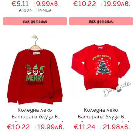
€5.11
9.99лв.
€10.22
19.99лв.
€10.22
19.99лв.
Виж детайли
Виж детайли
Коледна леко
Коледна леко
ватирана блуза в
ватирана блуза в
червено с дълъг ръкав
червено с дълъг ръкав
€10.22
19.99лв.
€11.24
21.98лв.
с коледни мотиви
с елха и надпис