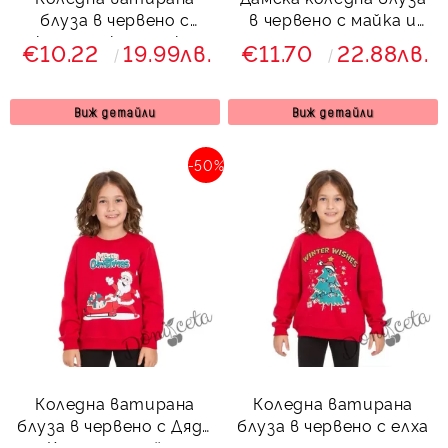
блуза в червено с
в червено с майка и
коледни картинки
деца
€10.22
19.99лв.
€11.70
22.88лв.
57777778
Виж детайли
Виж детайли
-50%
Коледна ватирана
Коледна ватирана
блуза в червено с Дядо
блуза в червено с елха
Коледа и шейна