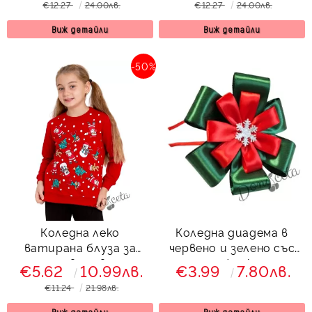
€12.27
24.00лв.
€12.27
24.00лв.
Виж детайли
Виж детайли
-50%
Коледна леко
Коледна диадема в
ватирана блуза за
червено и зелено със
момиче в червено с
снежинка
€5.62
10.99лв.
€3.99
7.80лв.
дълъг ръкав с коледни
€11.24
21.98лв.
мотиви
Виж детайли
Виж детайли