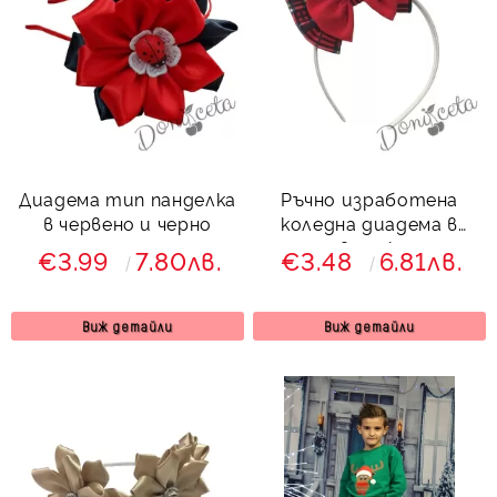
Диадема тип панделка
Ръчно изработена
в червено и черно
коледна диадема в
червено каре
€3.99
7.80лв.
€3.48
6.81лв.
Виж детайли
Виж детайли