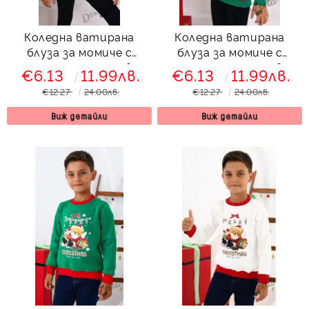
Коледна ватирана
Коледна ватирана
блуза за момиче с
блуза за момиче с
еленчета и елха в
еленчета и елха в
€6.13
11.99лв.
€6.13
11.99лв.
зелено и червено
червено и зелено
€12.27
24.00лв.
€12.27
24.00лв.
Виж детайли
Виж детайли