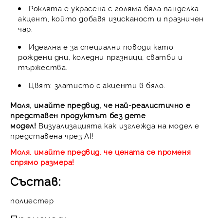
Роклята е украсена с голяма бяла панделка –
акцент, който добавя изисканост и празничен
чар.
Идеална е за специални поводи като
рождени дни, коледни празници, сватби и
тържества.
Цвят: златисто с акценти в бяло.​
Моля, имайте предвид, че най-реалистично е
представен продуктът без дете
модел!
Визуализацията как изглежда на модел е
представена чрез AI!
Моля, имайте предвид, че цената се променя
спрямо размера!
Състав:
полиестер