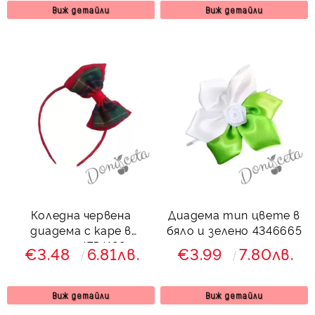
Виж детайли
Виж детайли
Коледна червена
Диадема тип цвете в
диадема с каре в
бяло и зелено 4346665
зелено 4754128
€3.48
6.81лв.
€3.99
7.80лв.
Виж детайли
Виж детайли