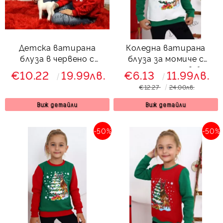
Детска ватирана
Коледна ватирана
блуза в червено с
блуза за момиче с
еленче за момиче
еленчета и елха в бяло
€10.22
19.99лв.
€6.13
11.99лв.
и зелено
€12.27
24.00лв.
Виж детайли
Виж детайли
-50%
-50%