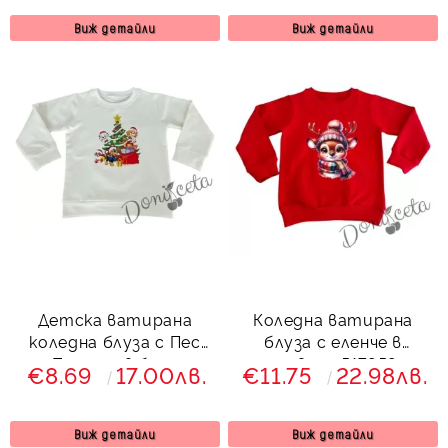
Виж детайли
Виж детайли
Детска ватирана
Коледна ватирана
коледна блуза с Пес
блуза с еленче в
Патрул в бяло
червено 517959
€8.69
17.00лв.
€11.75
22.98лв.
Виж детайли
Виж детайли