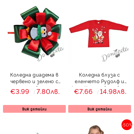
Коледна диадема в
Коледна блуза с
червено и зелено с
еленчето Рудолф и
пингвин
Дядо Коледа в червено
€3.99
7.80лв.
€7.66
14.98лв.
Виж детайли
Виж детайли
-50%