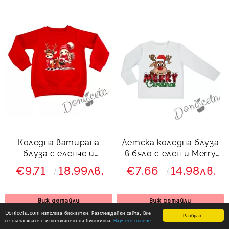
Коледна ватирана
Детска коледна блуза
блуза с еленче и
в бяло с елен и Merry
момиченце в червено
Chrismas надпис
€9.71
18.99лв.
€7.66
14.98лв.
Виж детайли
Виж детайли
Doniceta.com използва бисквитки. Разглеждайки сайта, Вие
Разбрах!
се съгласявате с използването на бисквитки.
Научете повече