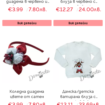
диадема в червено и
блуза в червено с
бяло за момиче
еленче Севтекс
€3.99
7.80лв.
€12.27
24.00лв.
Виж детайли
Виж детайли
Коледна диадема
Дамска/детска
цвете от сатен
ватирана блуза с
дълъг ръкав в бяло с
€3.99
7.80лв.
€12.11
23.69лв.