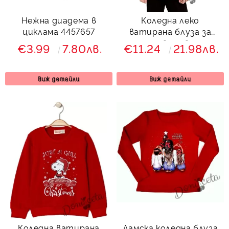
Нежна диадема в
Коледна леко
циклама 4457657
ватирана блуза за
момиче в червено с
€3.99
7.80лв.
€11.24
21.98лв.
дълъг ръкав с елха и
надпис
Виж детайли
Виж детайли
Коледна ватирана
Дамска коледна блуза