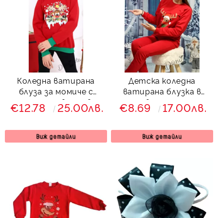
Коледна ватирана
Детска коледна
блуза за момиче с
ватирана блузка в
еленче и звънче в
червено с елен
€12.78
25.00лв.
€8.69
17.00лв.
червено
Виж детайли
Виж детайли