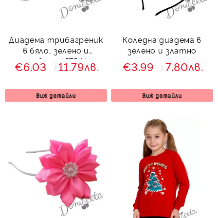
Диадема трибагреник
Коледна диадема в
в бяло, зелено и
зелено и златно
червено 457544
€6.03
11.79лв.
€3.99
7.80лв.
Виж детайли
Виж детайли