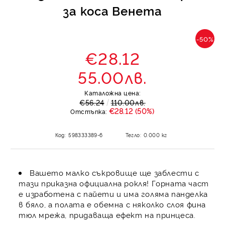
за коса Венета
-50%
€28.12
55.00лв.
Каталожна цена:
€56.24
110.00лв.
€28.12 (50%)
Отстъпка:
Код:
598333389-6
Тегло:
0.000
кг
Вашето малко съкровище ще заблести с
тази приказна официална рокля! Горната част
е изработена с пайети и има голяма панделка
в бяло, а полата е обемна с няколко слоя фина
тюл мрежа, придаваща ефект на принцеса.