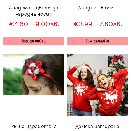
Диадема с цветя за
Диадема в бяло
народна носия
€4.60
9.00лв.
€3.99
7.80лв.
Виж детайли
Виж детайли
Ръчно изработена
Дамска ватирана