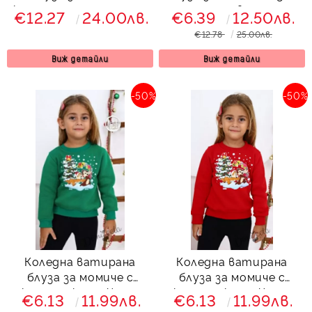
коледен надпис и мече
еленчета в зелено
€12.27
24.00лв.
€6.39
12.50лв.
в червено
€12.78
25.00лв.
Виж детайли
Виж детайли
-50%
-50%
Коледна ватирана
Коледна ватирана
блуза за момиче с
блуза за момиче с
катеричките Чип и
катеричките Чип и
€6.13
11.99лв.
€6.13
11.99лв.
Дейл в зелено
Дейл в червено