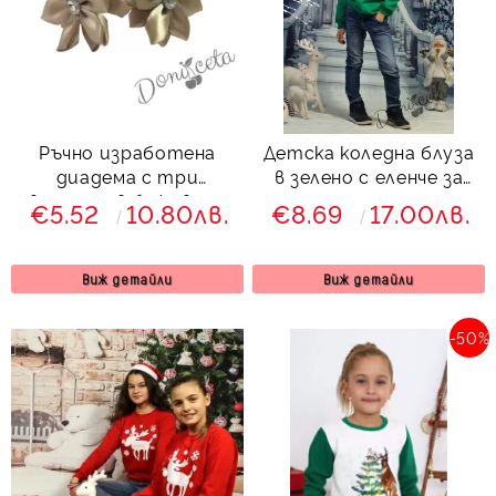
Ръчно изработена
Детска коледна блуза
диадема с три
в зелено с еленче за
цветенца в бежово от
момче
€5.52
10.80лв.
€8.69
17.00лв.
колекция Бежина
Виж детайли
Виж детайли
-50%