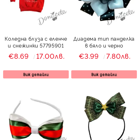
Коледна блуза с еленче
Диадема тип панделка
и снежинки 57795901
в бяло и черно
€8.69
17.00лв.
€3.99
7.80лв.
Виж детайли
Виж детайли