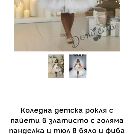
КИ -50%
Коледна детска рокля с
пайети в златисто с голяма
панделка и тюл в бяло и фиба