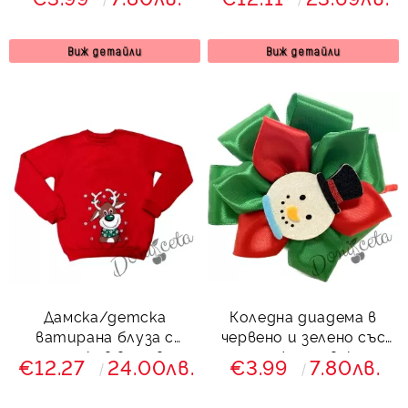
елен
Виж детайли
Виж детайли
Дамска/детска
Коледна диадема в
ватирана блуза с
червено и зелено със
дълъг ръкав в червено
снежен човек
€12.27
24.00лв.
€3.99
7.80лв.
с елен