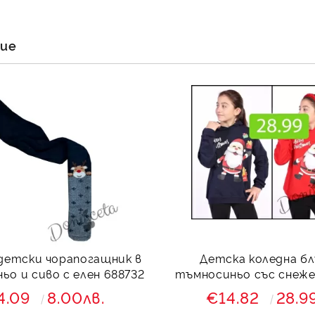
Ние ще се свържем с вас в 
ние
детски чорапогащник в
Детска коледна бл
ьо и сиво с елен 688732
тъмносиньо със снеже
надпис
4.09
8.00лв.
€14.82
28.9