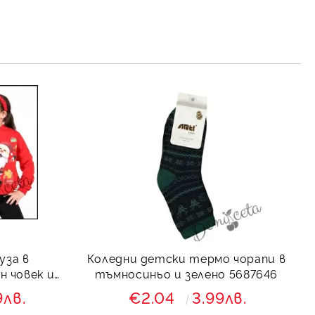
рамките на работния ден.
уза в
Коледни детски термо чорапи в
н човек и
тъмносиньо и зелено 5687646
9лв.
€2.04
3.99лв.