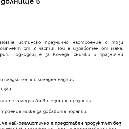
и долнище в
омче истинско празнично настроение с този
комплект от 2 части! Той е изработен от мека,
ия. Подходящ е за Коледа, снимки и празнични
а и сладко мече с коледен надпис
ръзки
ящите коледни/новогодищни празници.
строение може да добавите чорапки.
, че най-реалистично е представен продуктът без
цията как изглежда на модел е представена чрез