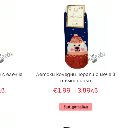
 с еленче
Детски коледни чорапи с мече в
тъмносиньо
лв.
€1.99
3.89лв.
Виж детайли