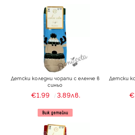
Детски коледни чорапи с еленче в
Детски ко
синьо
€1.99
3.89лв.
€
Виж детайли