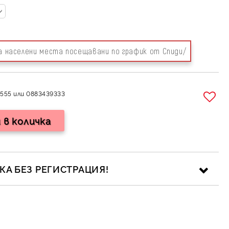
за населени места посещавани по график от Спиди/
555 или 0883439333
А БЕЗ РЕГИСТРАЦИЯ!
ика за личните данни