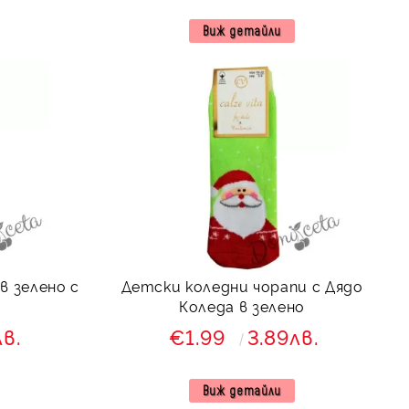
Виж детайли
в зелено с
Детски коледни чорапи с Дядо
Коледа в зелено
лв.
€1.99
3.89лв.
Виж детайли