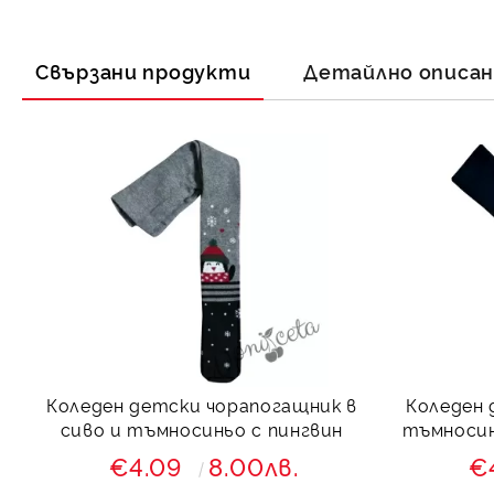
Свързани продукти
Детайлно описа
Коледен детски чорапогащник в
Коледен 
сиво и тъмносиньо с пингвин
тъмносин
€4.09
8.00лв.
€