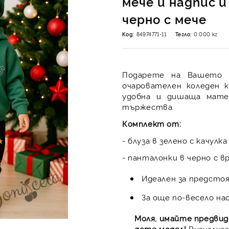
мече и надпис 
черно с мече
Код:
84974771-11
Тегло:
0.000
кг
Подарете на Вашето м
очарователен коледен 
удобна и дишаща матер
тържества.
Комплект от:
- блуза в зелено с качулк
- панталонки в черно с в
Идеален за предсто
За още по-весело на
Моля, имайте предвид
дете модел!
Визуализа