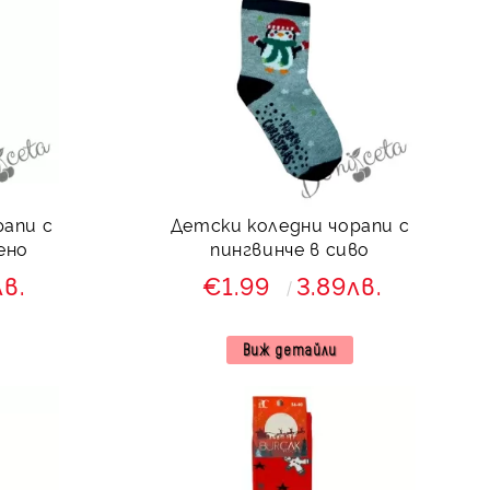
рапи с
Детски коледни чорапи с
ено
пингвинче в сиво
лв.
€1.99
3.89лв.
Виж детайли