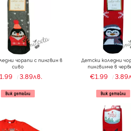
ледни чорапи с пингвин в
Детски коледни чо
сиво
пингвинче в черв
1.99
3.89лв.
€1.99
3.89
Виж детайли
Виж детайли