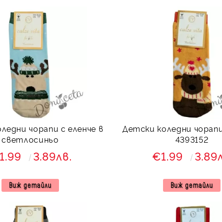
ледни чорапи с еленче в
Детски коледни чорапи
светлосиньо
4393152
1.99
3.89лв.
€1.99
3.89
Виж детайли
Виж детайли