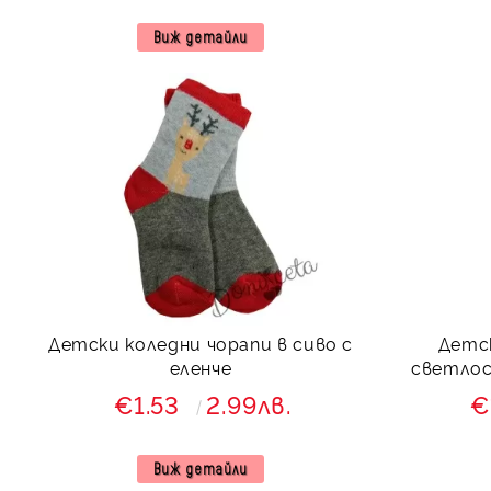
Виж детайли
Детски коледни чорапи в сиво с
Детск
еленче
светлос
€1.53
2.99лв.
€
Виж детайли