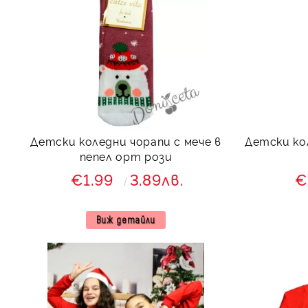
Детски коледни чорапи с мече в
Детски ко
пепел орт рози
€1.99
3.89лв.
€
Виж детайли