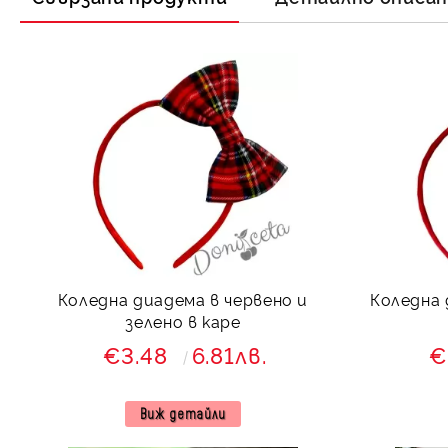
Коледна диадема в червено и
Коледна 
зелено в каре
€3.48
6.81лв.
€
Виж детайли