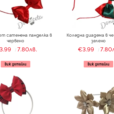
от сатенена панделка в
Коледна диадема в че
червено
зелено
3.99
7.80лв.
€3.99
7.80
Виж детайли
Виж детайли