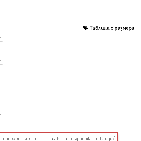
Таблица с размери
за населени места посещавани по график от Спиди/