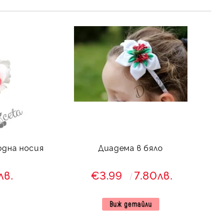
одна носия
Диадема в бяло
лв.
€3.99
7.80лв.
Виж детайли