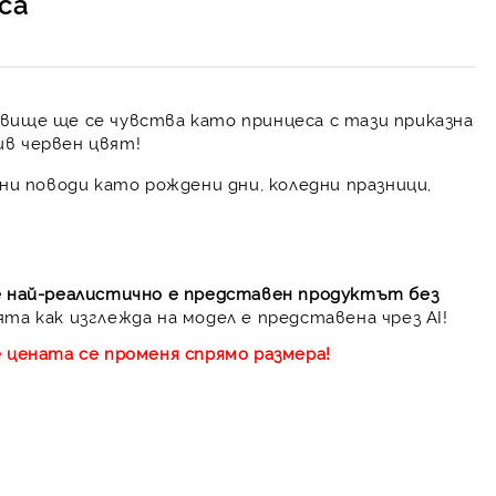
оса
вище ще се чувства като принцеса с тази приказна
ив червен цвят!
лни поводи като рождени дни, коледни празници,
е най-реалистично е представен продуктът без
та как изглежда на модел е представена чрез AI!
е цената се променя спрямо размера!