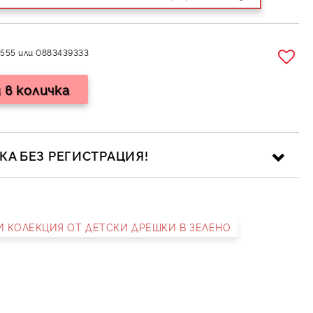
555 или 0883439333
А БЕЗ РЕГИСТРАЦИЯ!
НИ КОЛЕКЦИЯ ОТ ДЕТСКИ ДРЕШКИ В ЗЕЛЕНО
ика за личните данни
рамките на работния ден.