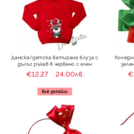
Дамска/детска ватирана блуза с
Коледн
дълъг ръкав в червено с елен
зеле
€12.27
24.00лв.
€
Виж детайли