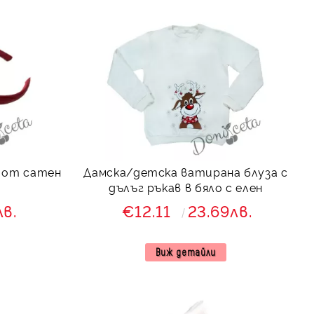
 от сатен
Дамска/детска ватирана блуза с
дълъг ръкав в бяло с елен
лв.
€12.11
23.69лв.
Виж детайли