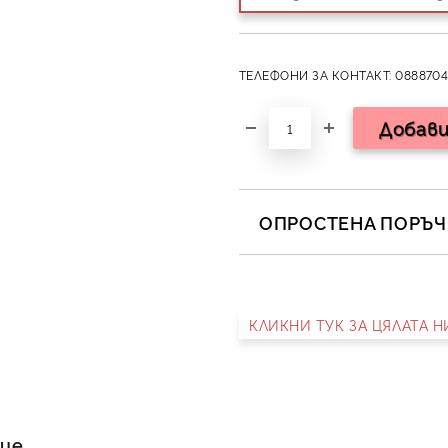
ТЕЛЕФОНИ ЗА КОНТАКТ: 0888704
ОПРОСТЕНА ПОРЪЧК
САМО ПОПЪЛНЕТЕ 2 ПОЛЕТА
КЛИКНИ ТУК ЗА ЦЯЛАТА 
Съгласен съм с
Полит
Ние ще се свържем с вас в 
ние