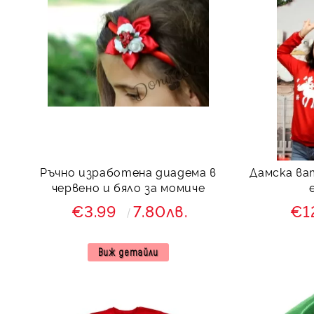
Ръчно изработена диадема в
Дамска ва
червено и бяло за момиче
€3.99
7.80лв.
€1
Виж детайли