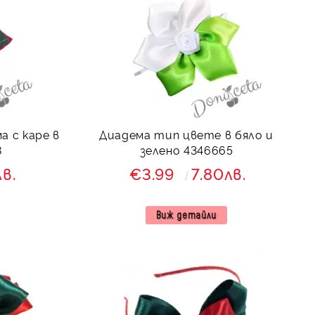
а с каре в
Диадема тип цвете в бяло и
8
зелено 4346665
лв.
€3.99
7.80лв.
Виж детайли