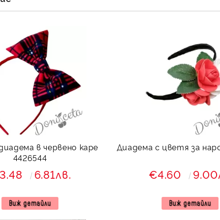
диадема в червено каре
Диадема с цветя за нар
4426544
3.48
6.81лв.
€4.60
9.00
Виж детайли
Виж детайли