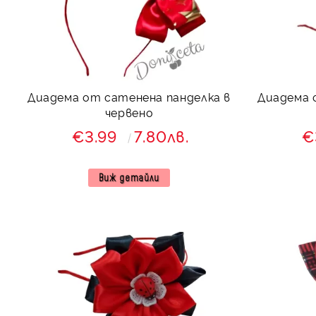
Диадема от сатенена панделка в
Диадема 
червено
€3.99
7.80лв.
€
Виж детайли