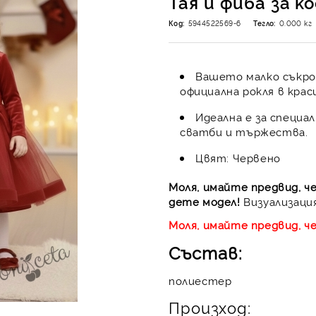
Тая и фиба за к
Код:
5944522569-6
Тегло:
0.000
кг
Вашето малко съкро
официална рокля в крас
Идеална е за специа
сватби и тържества.
Цвят: Червено
Моля, имайте предвид, ч
дете модел!
Визуализация
Моля, имайте предвид, ч
Състав:
полиестер
Произход: