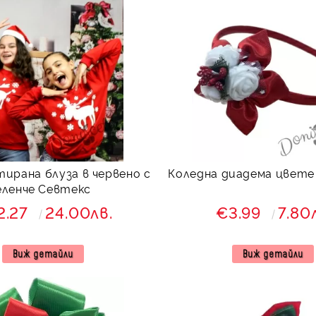
тирана блуза в червено с
Коледна диадема цвете
еленче Севтекс
2.27
24.00лв.
€3.99
7.80
Виж детайли
Виж детайли