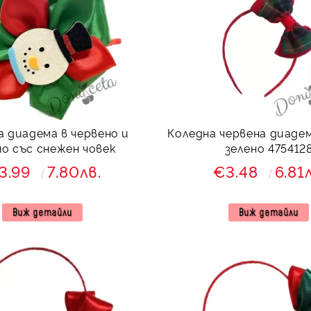
а диадема в червено и
Коледна червена диадем
но със снежен човек
зелено 475412
3.99
7.80лв.
€3.48
6.81
Виж детайли
Виж детайли