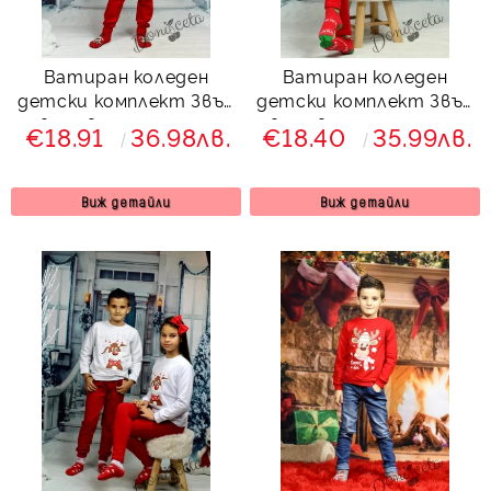
Ватиран коледен
Ватиран коледен
детски комплект Звън
детски комплект Звън
в червено с еленче
в червено с еленче и
€18.91
36.98лв.
€18.40
35.99лв.
7123441
клин с ръб 8133423
Виж детайли
Виж детайли