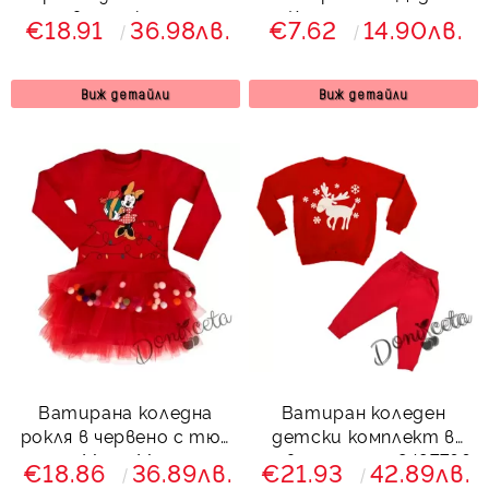
червено с коледна
Коледа и еленче
€18.91
36.98лв.
€7.62
14.90лв.
картинки на еленчета
Виж детайли
Виж детайли
Ватирана коледна
Ватиран коледен
рокля в червено с тюл
детски комплект в
с Мини Маус
червено с елен 8497766
€18.86
36.89лв.
€21.93
42.89лв.