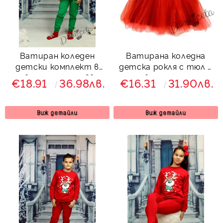
Ватиран коледен
Ватирана коледна
детски комплект в
детска рокля с тюл в
червено и зелено Звън
червено с еленче
€18.91
36.98лв.
€16.31
31.90лв.
с елен 7225364
Виж детайли
Виж детайли