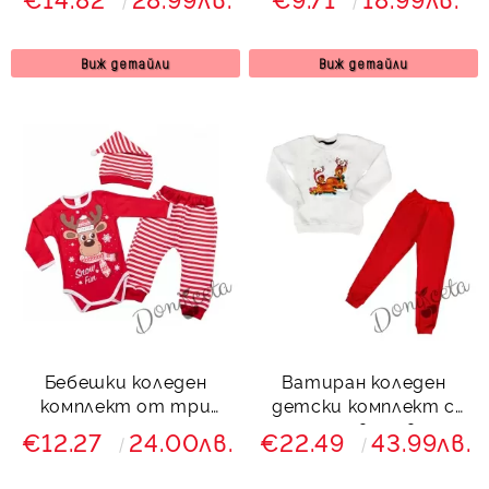
мечок в червено
Виж детайли
Виж детайли
Бебешки коледен
Ватиран коледен
комплект от три
детски комплект с
части с еленче
панталон в червено и
€12.27
24.00лв.
€22.49
43.99лв.
блуза в бяло с две
еленчета