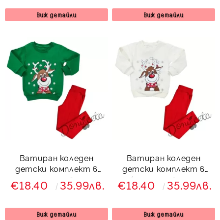
Звън
Виж детайли
Виж детайли
Ватиран коледен
Ватиран коледен
детски комплект в
детски комплект в
зелено и червено с
бяло и червено с
€18.40
35.99лв.
€18.40
35.99лв.
еленче и клин с ръб
еленче и клин с ръб
879223 Звън
843524 Звън
Виж детайли
Виж детайли