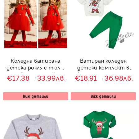
Коледна ватирана
Ватиран коледен
детска рокля с тюл в
детски комплект в
червено и елхички
бяло и зелено с елен
€17.38
33.99лв.
€18.91
36.98лв.
745743 Звън
Виж детайли
Виж детайли