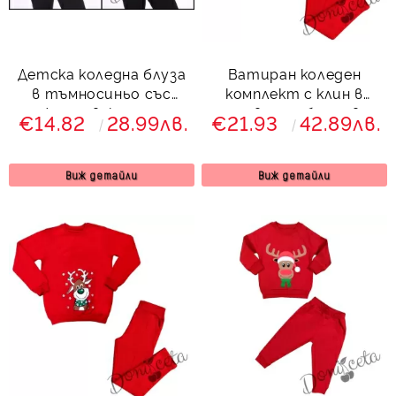
Детска коледна блуза
Ватиран коледен
в тъмносиньо със
комплект с клин в
снежен човек и надпис
червено с блуза в
€14.82
28.99лв.
€21.93
42.89лв.
зелено с елен
Виж детайли
Виж детайли