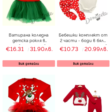
Ватирана коледна
Бебешки комплект от
детска рокля в
2 части - боди в бяло
червено с тюл в
с надпис и панталон в
€16.31
31.90лв.
€10.73
20.99лв.
зелено с еленче
червено на звези
Виж детайли
Виж детайли