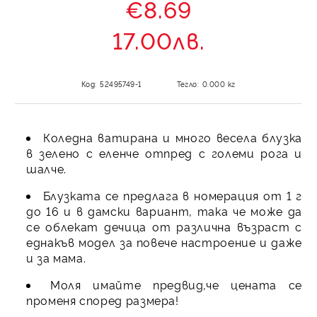
€8.69
17.00лв.
Код:
52495749-1
Тегло:
0.000
кг
Коледна ватирана и много весела блузка
в зелено с еленче отпред с големи рога и
шалче.
Блузката се предлага в номерация от 1 г
до 16 и в дамски вариант, така че може да
се облекат дечица от различна възраст с
еднакъв модел за повече настроение и даже
и за мама.
Моля имайте предвид,че цената се
променя според размера!