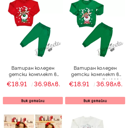
Ватиран коледен
Ватиран коледен
детски комплект в
детски комплект в
червено и зелено с
зелено с елен 7446624
€18.91
36.98лв.
€18.91
36.98лв.
елен 7425364 Звън
Звън
Виж детайли
Виж детайли