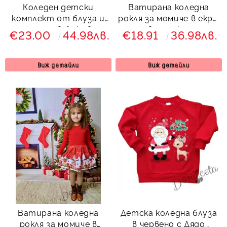
Коледен детски
Ватирана коледна
комплект от блуза и
рокля за момиче в екрю
панталон в бежово с
и червено с коледна
€23.00
44.98лв.
€18.91
36.98лв.
елхички
картинки на еленчета
Виж детайли
Виж детайли
Ватирана коледна
Детска коледна блуза
рокля за момиче в
в червено с Дядо