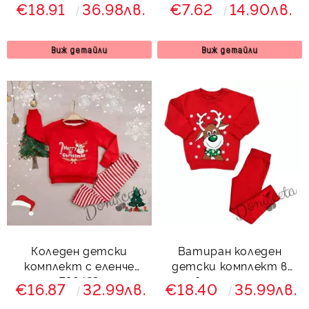
зелено и червено с
сърнички 4354764
€18.91
36.98лв.
€7.62
14.90лв.
елен 7866541 Звън
Виж детайли
Виж детайли
Коледен детски
Ватиран коледен
комплект с еленче
детски комплект в
792423
червено с еленче и
€16.87
32.99лв.
€18.40
35.99лв.
клин с ръб 8733423