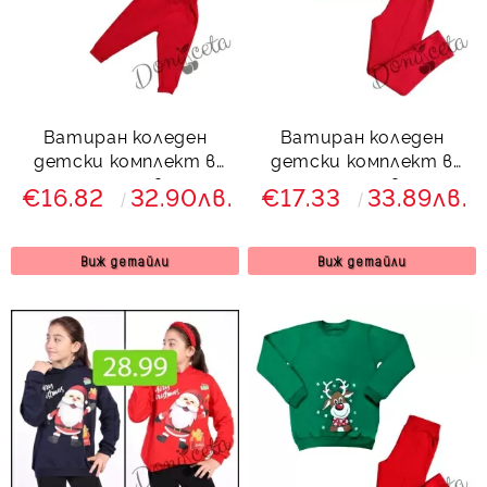
Ватиран коледен
Ватиран коледен
детски комплект в
детски комплект в
зелено и червено с
зелено и червено с
€16.82
32.90лв.
€17.33
33.89лв.
еленче 8455567
клин и еленче 8466657
Виж детайли
Виж детайли