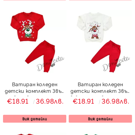
Ватиран коледен
Ватиран коледен
детски комплект Звън
детски комплект Звън
в червено с елен
в бяло и червено с елен
€18.91
36.98лв.
€18.91
36.98лв.
7923441
734231
Виж детайли
Виж детайли