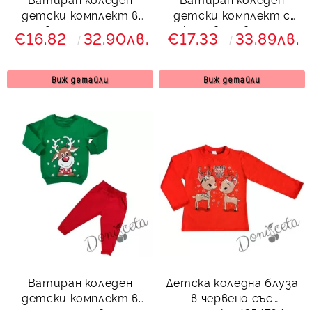
детски комплект в
детски комплект с
червено и зелено с
клин в червено с
€16.82
32.90лв.
€17.33
33.89лв.
еленче 857773
еленче 83554223
Виж детайли
Виж детайли
Ватиран коледен
Детска коледна блуза
детски комплект в
в червено със