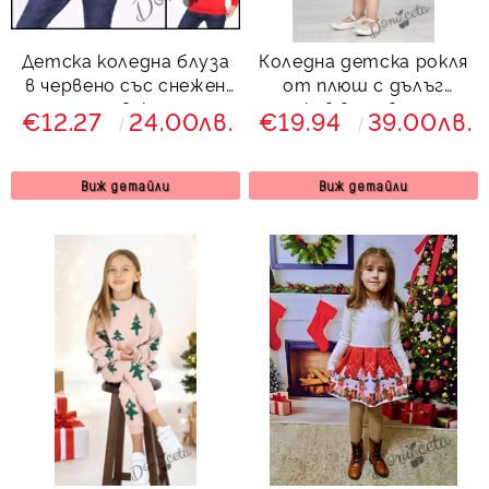
Детска коледна блуза
Коледна детска рокля
в червено със снежен
от плюш с дълъг
човек
ръкав в червено с
€12.27
24.00лв.
€19.94
39.00лв.
панделка, тюл и фиба
за коса
Виж детайли
Виж детайли