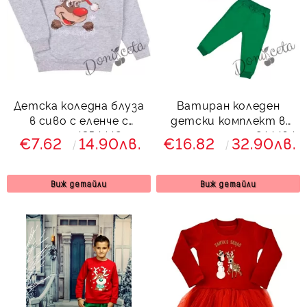
Детска коледна блуза
Ватиран коледен
в сиво с еленче с
детски комплект в
шалче 4354442
зелено с еленче 844464
€7.62
14.90лв.
€16.82
32.90лв.
Виж детайли
Виж детайли