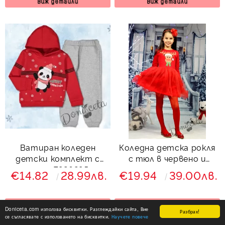
Виж детайли
Виж детайли
Ватиран коледен
Коледна детска рокля
детски комплект с
с тюл в червено и
панда 7926295
еленче
€14.82
28.99лв.
€19.94
39.00лв.
Виж детайли
Виж детайли
Doniceta.com използва бисквитки. Разглеждайки сайта, Вие
Разбрах!
се съгласявате с използването на бисквитки.
Научете повече