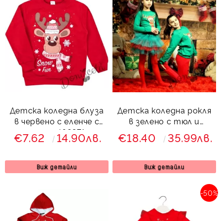
Детска коледна блуза
Детска коледна рокля
в червено с еленче с
в зелено с тюл и
шалче 469371
еленче
€7.62
14.90лв.
€18.40
35.99лв.
Виж детайли
Виж детайли
-50%