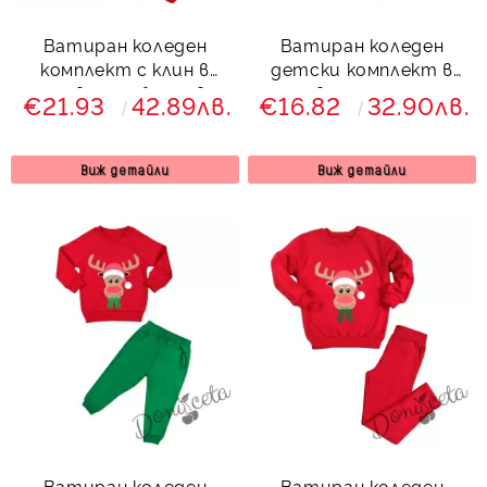
Ватиран коледен
Ватиран коледен
комплект с клин в
детски комплект в
червено с блуза в
червено с еленче
€21.93
42.89лв.
€16.82
32.90лв.
червено с елен
8544663
Виж детайли
Виж детайли
Ватиран коледен
Ватиран коледен