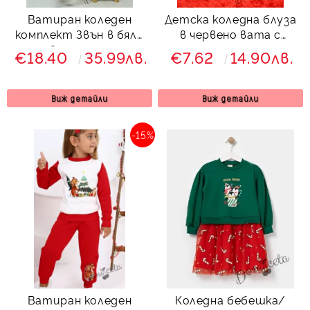
Ватиран коледен
Детска коледна блуза
комплект Звън в бяло
в червено вата с
и червено с еленче и
еленче с шалче за
€18.40
35.99лв.
€7.62
14.90лв.
клин с ръб 883524 за
момче
момиче
Виж детайли
Виж детайли
-15%
Ватиран коледен
Коледна бебешка/