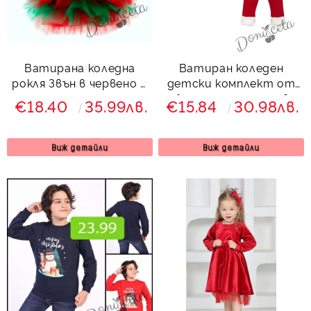
Ватирана коледна
Ватиран коледен
рокля Звън в червено и
детски комплект от
зелено с тюл с елен
блуза и панталон в
€18.40
35.99лв.
€15.84
30.98лв.
червено с плюшени
акценти
Виж детайли
Виж детайли