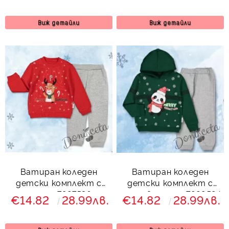
Виж детайли
Виж детайли
Ватиран коледен
Ватиран коледен
детски комплект с
детски комплект с
еленче 7927536
панда в зелено 7929584
€14.82
28.99лв.
€14.82
28.99лв.