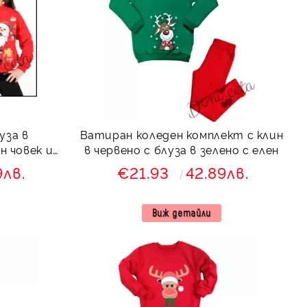
уза в
Ватиран коледен комплект с клин
н човек и
в червено с блуза в зелено с елен
9лв.
€21.93
42.89лв.
Виж детайли