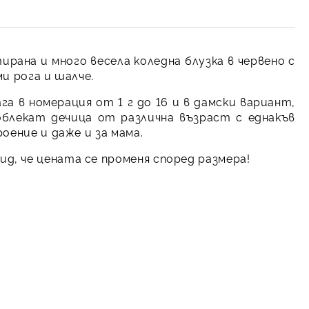
рана и много весела коледна блузка в червено с
и рога и шалче.
га в номерация от 1 г до 16 и в дамски вариант,
облекат дечица от различна възраст с еднакъв
оение и даже и за мама.
д, че цената се променя според размера!