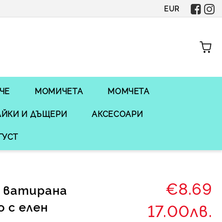
EUR
ЧЕ
МОМИЧЕТА
МОМЧЕТА
ЙКИ И ДЪЩЕРИ
АКСЕСОАРИ
ГУСТ
€8.69
а ватирана
о с елен
17.00лв.