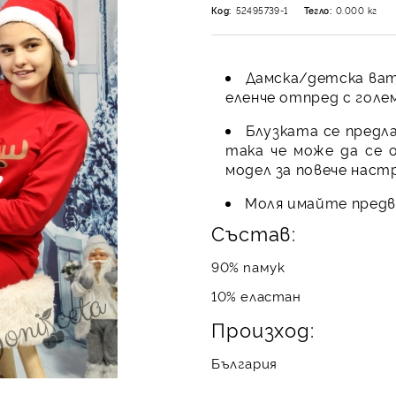
Код:
52495739-1
Тегло:
0.000
кг
Дамска/детска вати
еленче отпред с голем
Блузката се предла
така че може да се 
модел за повече настр
Моля имайте предви
Състав:
90% памук
10% еластан
Произход:
България