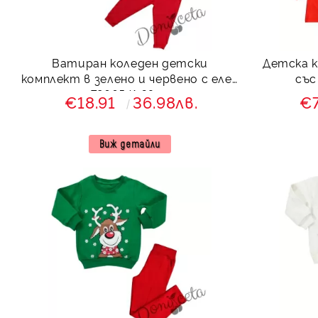
Ватиран коледен детски
Детска к
комплект в зелено и червено с елен
със
7866541 Звън
€18.91
36.98лв.
€
Виж детайли