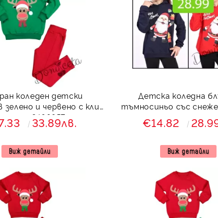
ран коледен детски
Детска коледна бл
зелено и червено с клин
тъмносиньо със снеже
 еленче 8466657
надпис
7.33
33.89лв.
€14.82
28.9
Виж детайли
Виж детайли