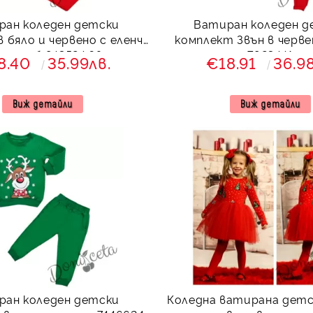
ран коледен детски
Ватиран коледен д
 бяло и червено с еленче
комплект Звън в черве
н с ръб 843524 Звън
7923441
8.40
35.99лв.
€18.91
36.9
Виж детайли
Виж детайли
ран коледен детски
Коледна ватирана детс