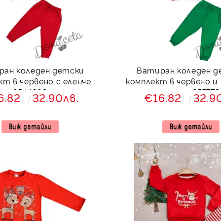
ран коледен детски
Ватиран коледен д
кт в червено с еленче
комплект в червено и 
8544663
еленче 857773
6.82
32.90лв.
€16.82
32.9
Виж детайли
Виж детайли