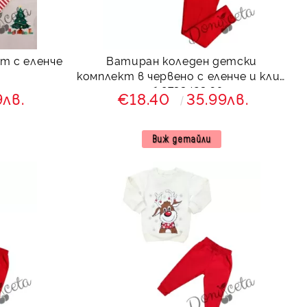
т с еленче
Ватиран коледен детски
комплект в червено с еленче и клин
с ръб 8733423 Звън
9лв.
€18.40
35.99лв.
Виж детайли