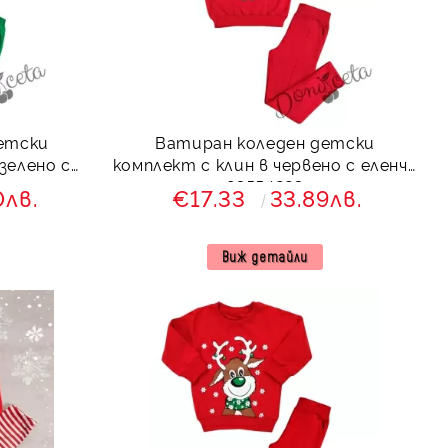
етски
Ватиран коледен детски
зелено с
комплект с клин в червено с еленче
83554223
0лв.
€17.33
33.89лв.
Виж детайли