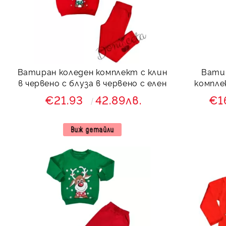
Ватиран коледен комплект с клин
Вати
в червено с блуза в червено с елен
компле
€21.93
42.89лв.
€1
Виж детайли