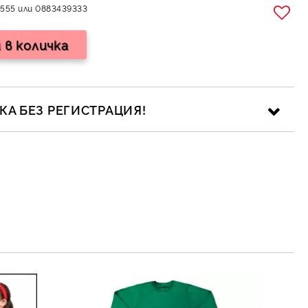
555 или 0883439333
А БЕЗ РЕГИСТРАЦИЯ!
ика за личните данни
рамките на работния ден.