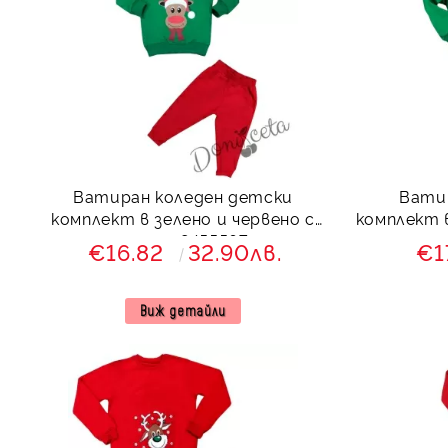
Ватиран коледен детски
Вати
комплект в зелено и червено с
комплект в 
еленче 8455567
и
€16.82
32.90лв.
€1
Виж детайли