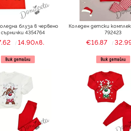
оледна блуза в червено
Коледен детски комплек
 сърнички 4354764
792423
7.62
14.90лв.
€16.87
32.9
Виж детайли
Виж детайли