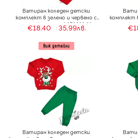
Ватиран коледен детски
Вати
комплект в зелено и червено с
комплект в
еленче и клин с ръб 879223 Звън
и кли
€18.40
35.99лв.
€1
Виж детайли
Ватиран коледен детски
Вати