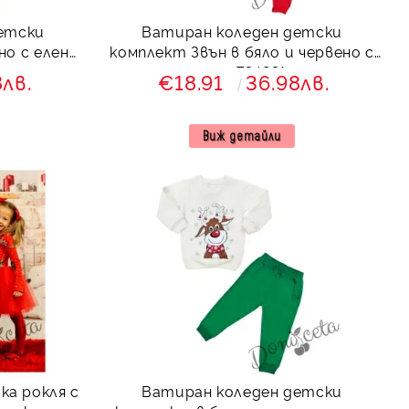
етски
Ватиран коледен детски
но с елен
комплект Звън в бяло и червено с
елен 734231
8лв.
€18.91
36.98лв.
Виж детайли
ка рокля с
Ватиран коледен детски