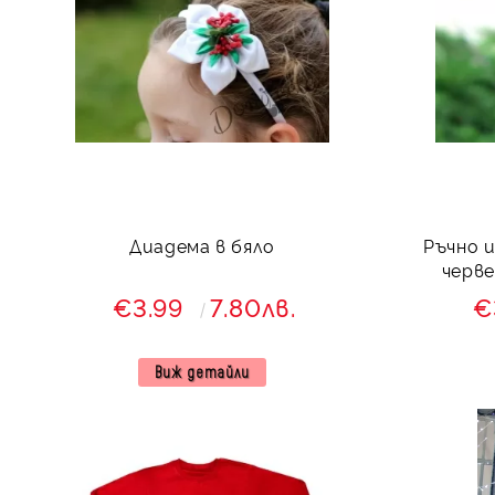
Диадема в бяло
Ръчно 
черве
€3.99
7.80лв.
€
Виж детайли