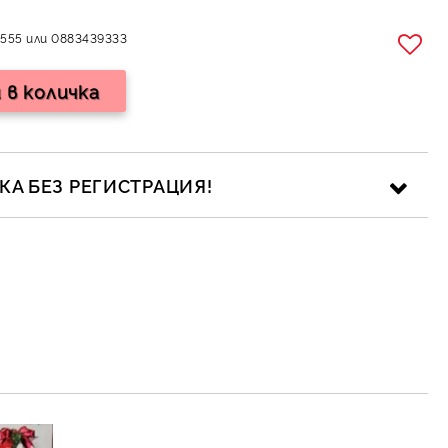
555 или 0883439333
А БЕЗ РЕГИСТРАЦИЯ!
ика за личните данни
рамките на работния ден.