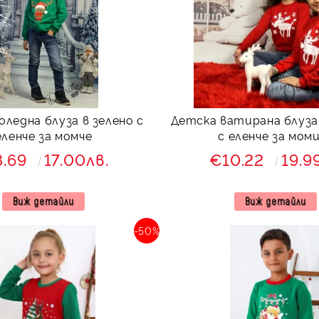
оледна блуза в зелено с
Детска ватирана блуза
еленче за момче
с еленче за мом
8.69
17.00лв.
€10.22
19.9
Виж детайли
Виж детайли
-50%