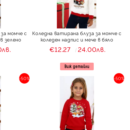
за момче с
Коледна ватирана блуза за момче с
 в зелено
коледен надпис и мече в бяло
0лв.
€12.27
24.00лв.
Виж детайли
-50%
-50%