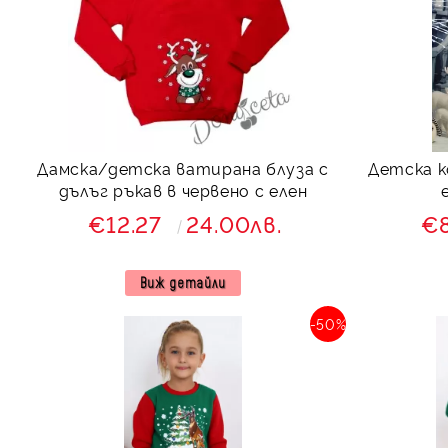
Дамска/детска ватирана блуза с
Детска к
дълъг ръкав в червено с елен
€12.27
24.00лв.
€
Виж детайли
-50%