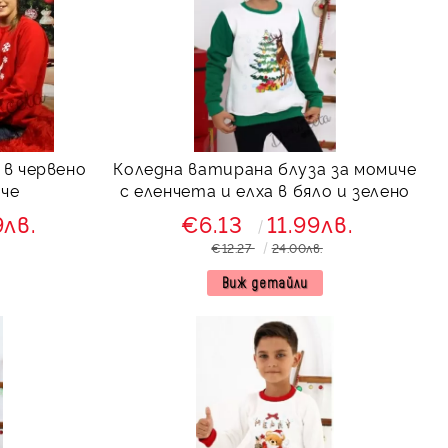
 в червено
Коледна ватирана блуза за момиче
иче
с еленчета и елха в бяло и зелено
9лв.
€6.13
11.99лв.
€12.27
24.00лв.
Виж детайли