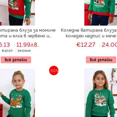
атирана блуза за момиче
Коледна ватирана блуза 
ета и елха в червено и
коледен надпис и мече
зелено
6.13
11.99лв.
€12.27
24.0
€12.27
24.00лв.
Виж детайли
Виж детайли
-50%