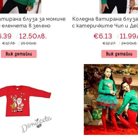
атирана блуза за момиче
Коледна ватирана блуза
е еленчета в зелено
с катеричките Чип и Дей
6.39
12.50лв.
€6.13
11.99
€12.78
25.00лв.
€12.27
24.00лв.
Виж детайли
Виж детайли