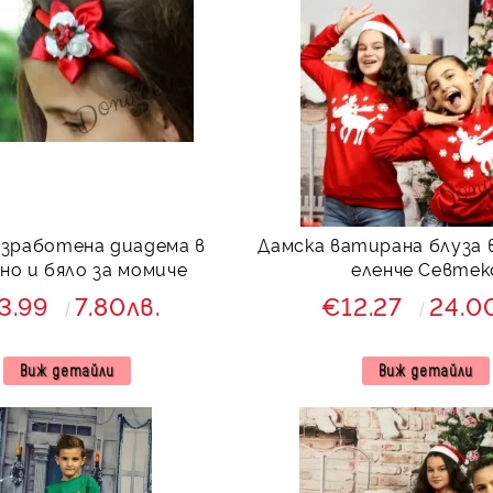
изработена диадема в
Дамска ватирана блуза в
но и бяло за момиче
еленче Севтек
3.99
7.80лв.
€12.27
24.0
Виж детайли
Виж детайли