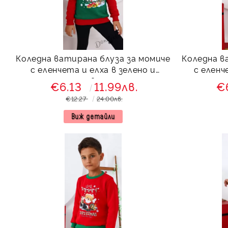
Коледна ватирана блуза за момиче
Коледна в
с еленчета и елха в зелено и
с еленч
червено
€6.13
11.99лв.
€
€12.27
24.00лв.
Виж детайли