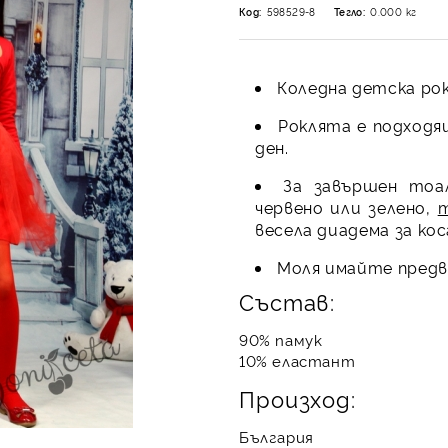
Код:
598529-8
Тегло:
0.000
кг
Коледна детска рок
Роклята е подходя
ден.
За завършен тоа
червено или зелено,
весела диадема за кос
Моля имайте предви
Състав:
90% памук
10% еластант
Произход:
България