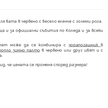
ля вата в червено с весело еленче с големи рога.
ща и за официални събития по Коледа и за всеки
лет може да се комбинира с
чорапогащник
в
топло зимно палто
в червено или друг цвят и с
а.
д, че цената се променя според размера!