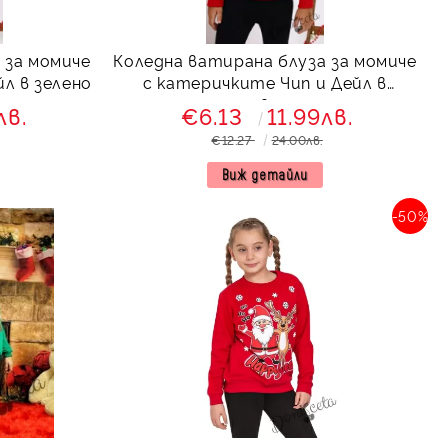
 за момиче
Коледна ватирана блуза за момиче
л в зелено
с катеричките Чип и Дейл в
червено
лв.
€6.13
11.99лв.
€12.27
24.00лв.
Виж детайли
-50%