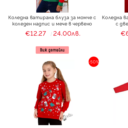
Коледна ватирана блуза за момче с
Коледна в
коледен надпис и мече в червено
с дв
€12.27
24.00лв.
€
Виж детайли
-50%