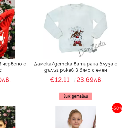
 червено с
Дамска/детска ватирана блуза с
с
дълъг ръкав в бяло с елен
0лв.
€12.11
23.69лв.
Виж детайли
-50%