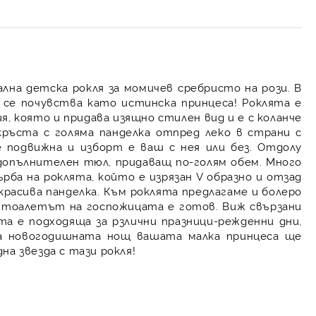
лна детска рокля за момичев сребристо на рози. В
 се почувства като истинска принцеса! Роклята е
, която и придава изящно стилен вид и е с коланче
кръста с голяма панделка отпред леко в страни с
е подвижна и изборт е ваш с нея или без. Отдолу
 допълнителен тюл, придаващ по-голям обем. Много
рба на роклята, който е изрязан V образно и отзад
 красива панделка. Към роклята предлагаме и болеро
то тоалетът на госпожицата е готов. Виж свързани
та е подходяща за рзлични празници-режденни дни,
за новогодишната нощ вашата малка принцеса ще
на звезда с тази рокля!