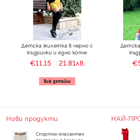
Детска жилетка в черно с
Детска
къдрички и едно копче
къд
€11.15
21.81лв.
€
Виж детайли
Нови продукти
НАЙ-ПР
Спортно-елегантен
панталон с колан за