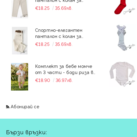
момче със скрит джоб в
€18.25
35.69лв.
бежово
Спортно-елегантен
панталон с колан за
момче със скрит джоб в
€18.25
35.69лв.
екрю
Комплект за бебе момче
от 3 части - боди риза в
бяло с къс ръкав , къси
€18.90
36.97лв.
панталони тип
гащеризон и папийонка в
бежово
Абонирай се
Бързи връзки: