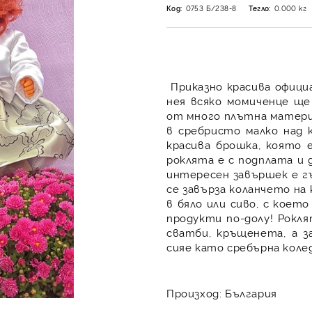
Код:
0753 Б/238-8
Тегло:
0.000
кг
Приказно красива официа
нея всяко момиченце ще
от много плътна материя
в сребристо малко над 
красива брошка, която 
роклята е с подплата и
интересен завършек е гъ
се завърза коланчето на
в бяло или сиво, с кое
продукти по-долу! Рокля
сватби, кръщенета, а 
сияе като сребърна колед
Произход: България