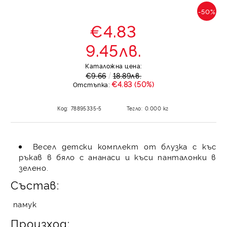
-50%
€4.83
9.45лв.
Каталожна цена:
€9.66
18.89лв.
€4.83 (50%)
Отстъпка:
Код:
78895335-5
Тегло:
0.000
кг
Весел детски комплект от блузка с къс
ръкав в бяло с ананаси и къси панталонки в
зелено.
Състав:
памук
Произход: