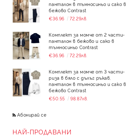
панталон в тъмносиньо и сако в
бежово Contrast
€36.96
72.29лв.
Комплект за момче от 2 части-
панталон в бежово и сако в
тъмносиньо Contrast
€36.96
72.29лв.
Комплект за момче от 3 части-
риза в бяло с дълъг ръкав,
панталон в тъмносиньо и сако в
бежово Contrast
€50.55
98.87лв.
Абонирай се
НАЙ-ПРОДАВАНИ