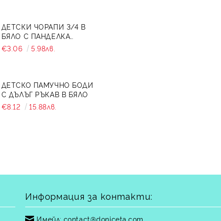
ДЕТСКИ ЧОРАПИ 3/4 В
БЯЛО С ПАНДЕЛКА
7465464 ОТ КОЛЕКЦИЯ
€3.06
5.98лв.
СНЕЖИНА
ДЕТСКО ПАМУЧНО БОДИ
С ДЪЛЪГ РЪКАВ В БЯЛО
€8.12
15.88лв.
Информация за контакти:
Имейл:
contact@doniceta.com