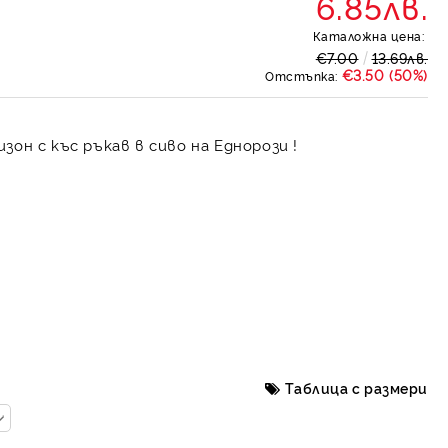
6.85лв.
Каталожна цена:
€7.00
13.69лв.
€3.50 (50%)
Отстъпка:
он с къс ръкав в сиво на Еднорози !
Таблица с размери