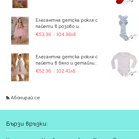
Елегантна детска рокля с
пайети в розово и
детайли от тюл без
€53.36
104.36лв.
ръкав Ками
Елегантна детска рокля с
пайети в бяло и детайли
от тюл без ръкав Ками
€52.36
102.41лв.
Абонирай се
Бързи връзки: