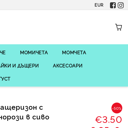
EUR
ЧЕ
МОМИЧЕТА
МОМЧЕТА
ЙКИ И ДЪЩЕРИ
АКСЕСОАРИ
ГУСТ
гащеризон с
-50%
норози в сиво
€3.50