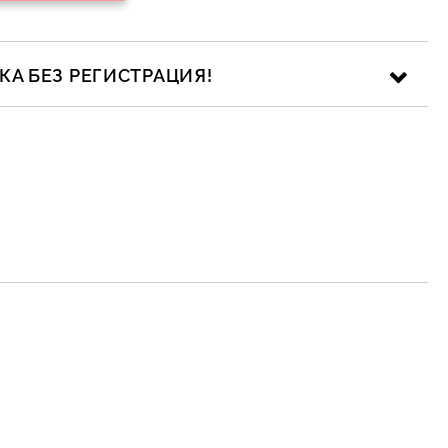
А БЕЗ РЕГИСТРАЦИЯ!
ика за личните данни
рамките на работния ден.