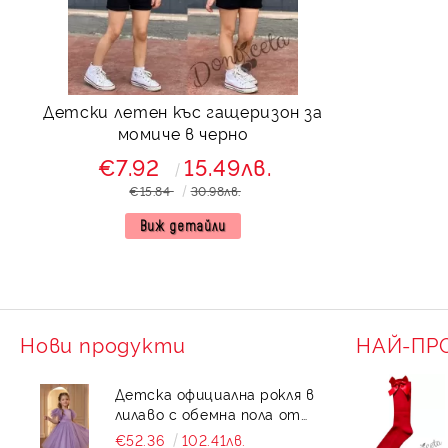
Детски летен къс гащеризон за
момиче в черно
€7.92
15.49лв.
€15.84
30.98лв.
Виж детайли
Нови продукти
НАЙ-ПР
Детска официална рокля в
лилаво с обемна пола от
фин тюл Силвия
€52.36
102.41лв.