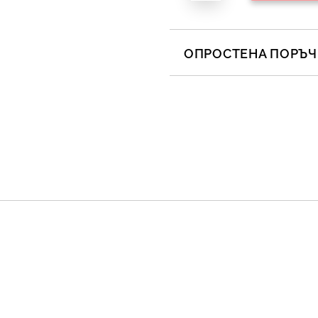
ОПРОСТЕНА ПОРЪЧК
САМО ПОПЪЛНЕТЕ 2 ПОЛЕТА
Съгласен съм с
Полит
Ние ще се свържем с вас в 