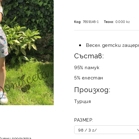
Код:
7659146-1
Тегло:
0.000
кг
Весел детски гащериз
Състав:
95% памук
5% елестан
Произход:
Турция
РАЗМЕР:
Оцени продукта