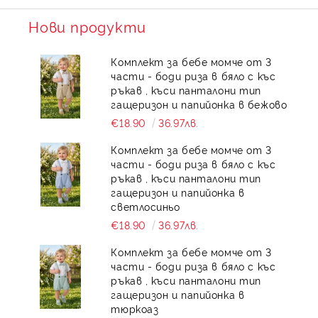
Нови продукти
Комплект за бебе момче от 3
части - боди риза в бяло с къс
ръкав , къси панталони тип
гащеризон и папийонка в бежово
€18.90
36.97лв.
Комплект за бебе момче от 3
части - боди риза в бяло с къс
ръкав , къси панталони тип
гащеризон и папийонка в
светлосиньо
€18.90
36.97лв.
Комплект за бебе момче от 3
части - боди риза в бяло с къс
ръкав , къси панталони тип
гащеризон и папийонка в
тюркоаз