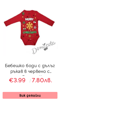
Бебешко боди с дълъг
ръкав в червено с
надпис Весела Коледа
€3.99
7.80лв.
Виж детайли