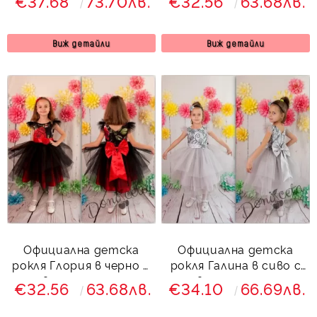
€37.68
73.70лв.
€32.56
63.68лв.
с тюл в лилаво
Виж детайли
Виж детайли
Официална детска
Официална детска
рокля Глория в черно и
рокля Галина в сиво с
цветя с голяма
цветя с голяма
€32.56
63.68лв.
€34.10
66.69лв.
червена панделка
панделка отзад
отзад
Сивина