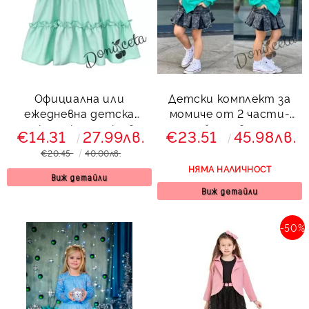
Официална или
Детски комплект за
ежедневна детска
момиче от 2 части-
рокля с къдрички в
пола и блуза в зелено с
€14.31
27.99лв.
€23.51
45.98лв.
тюркоаз 77488299
надпис
€20.45
40.00лв.
НЯМА НАЛИЧНОСТ
Виж детайли
Виж детайли
-50%