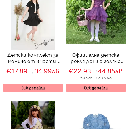
Детски комплект за
Официална детска
момиче от 3 части-
рокля Дони с голяма
пола и сако и потник в
панделка с 3D цветя и
€17.89
34.99лв.
€22.93
44.85лв.
черно Ясмин
с тюл в лилаво
€45.86
89.69лв.
Виж детайли
Виж детайли