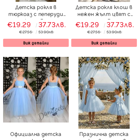
Детска рокля в
Детска рокля клош в
тюркоаз с пеперуди
нежен жълт цвят с
тип клош Вилина
пеперуди Вилина
€19.29
37.73лв.
€19.29
37.73лв.
€27.56
53.90лв.
€27.56
53.90лв.
Виж детайли
Виж детайли
Официална детска
Празнична детска