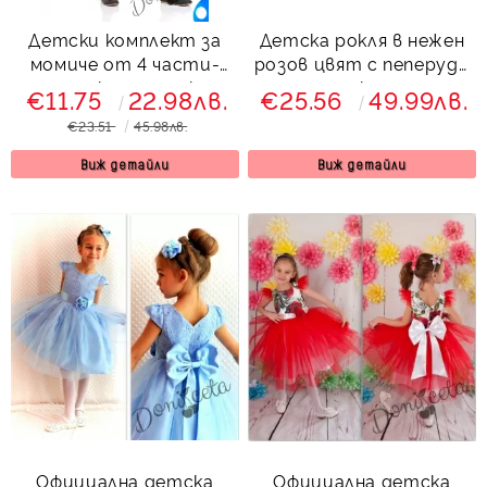
Детски комплект за
Детска рокля в нежен
момиче от 4 части-
розов цвят с пеперуди
пола, сако, тениска и
тип клош
€11.75
22.98лв.
€25.56
49.99лв.
диадема за коса в
€23.51
45.98лв.
пепел от рози Роус
Виж детайли
Виж детайли
Официална детска
Официална детска