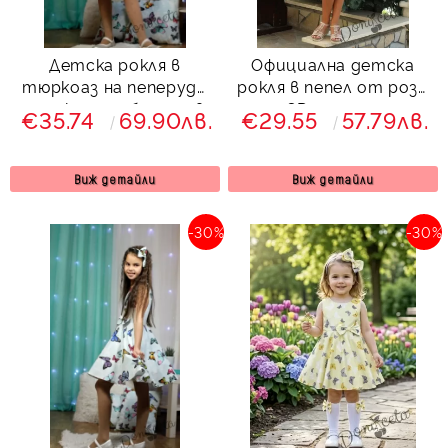
Детска рокля в
Официална детска
тюркоаз на пеперуди
рокля в пепел от рози
тип клош с болеро в
с 3D пеперуди
€35.74
69.90лв.
€29.55
57.79лв.
мента Вилина
Далента
Виж детайли
Виж детайли
-30%
-30%