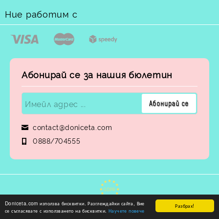
Ние работим с
Абонирай се за нашия бюлетин
contact@doniceta.com
0888/704555
GDPR
Doniceta.com използва бисквитки. Разглеждайки сайта, Вие
Разбрах!
Нашият онлайн магазин е 100% съобразен с GDPR.
се съгласявате с използването на бисквитки.
Научете повече