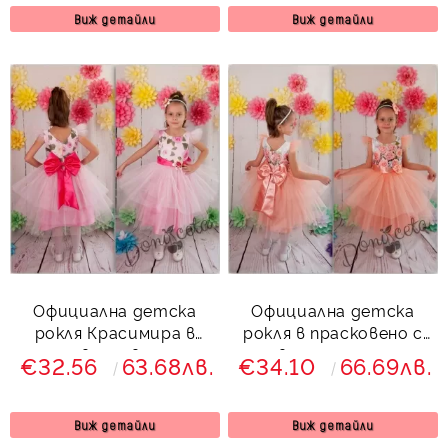
Виж детайли
Виж детайли
Официална детска
Официална детска
рокля Красимира в
рокля в прасковено с
розово с цветя и
цветя с голяма
€32.56
63.68лв.
€34.10
66.69лв.
голяма панделка в
панделка отзад Боянка
циклама отзад
Виж детайли
Виж детайли