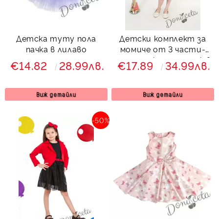
Детска туту пола
Детски комплект за
пачка в лилаво
момиче от 3 части-
пола и сако и потник в
€14.82
28.99лв.
€17.89
34.99лв.
синьо Ясмин
Виж детайли
Виж детайли
-50%