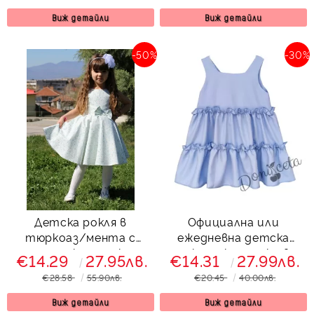
Виж детайли
Виж детайли
-50%
-30%
Детска рокля в
Официална или
тюркоаз/мента с
ежедневна детска
маргаритки тип клош
рокля с къдрички в
€14.29
27.95лв.
€14.31
27.99лв.
Вилина
светлосиньо
€28.58
55.90лв.
€20.45
40.00лв.
Виж детайли
Виж детайли