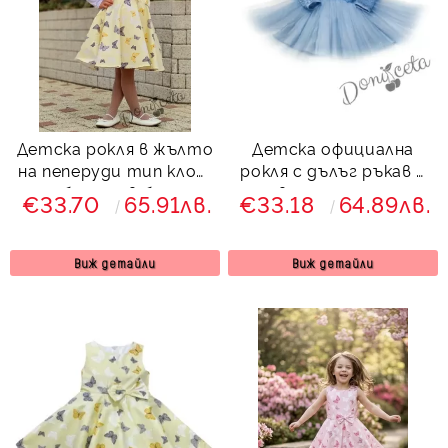
Детска рокля в жълто
Детска официална
на пеперуди тип клош
рокля с дълъг ръкав в
с болеро в бяло
светлосиньо с
€33.70
65.91лв.
€33.18
64.89лв.
Вилина
дантела и тюл Крис
от колекция
Светлосияна
Виж детайли
Виж детайли