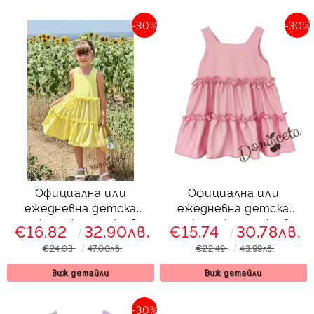
-30%
-30%
Официална или
Официална или
ежедневна детска
ежедневна детска
рокля с къдрички в
рокля с къдрички в
€16.82
32.90лв.
€15.74
30.78лв.
жълто 774882931
пепел от рози
€24.03
47.00лв.
€22.49
43.99лв.
Виж детайли
Виж детайли
-30%