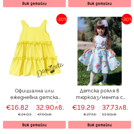
Виж детайли
Виж детайли
-30%
-30%
Официална или
Детска рокля в
ежедневна детска
тюркоаз/мента с
рокля с къдрички в
пеперуди тип клош
€16.82
32.90лв.
€19.29
37.73лв.
жълто
Вилина
€24.03
47.00лв.
€27.56
53.90лв.
Виж детайли
Виж детайли