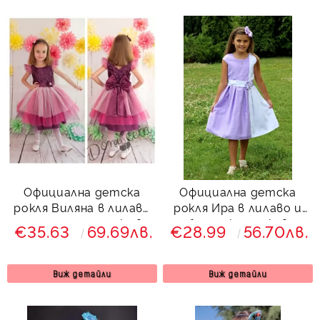
Официална детска
Официална детска
рокля Виляна в лилаво
рокля Ира в лилаво и
и голяма панделка в
бяло с къс ръкав
€35.63
69.69лв.
€28.99
56.70лв.
лилаво отзад
Виж детайли
Виж детайли