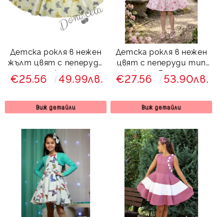
Детска рокля в нежен
Детска рокля в нежен
жълт цвят с пеперуди
цвят с пеперуди тип
тип клош
клош Вилина
€25.56
49.99лв.
€27.56
53.90лв.
Виж детайли
Виж детайли