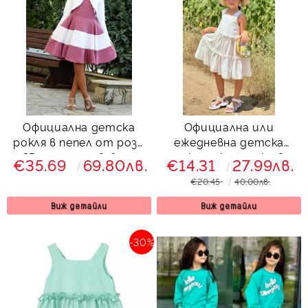
Официална детска
Официална или
рокля в пепел от рози
ежедневна детска
с 3D пеперуди в бяло с
рокля с къдрички в
€35.69
69.80лв.
€14.31
27.99лв.
болеро в бяло
екрю 77488293
€20.45
40.00лв.
Далента
Виж детайли
Виж детайли
-30%