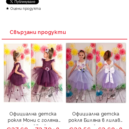
Съгласен съм с
Политика за личните данни
Оцени продукта
Ние ще се свържем с вас в рамките на работния ден.
Свързани продукти
Официална детска
Официална детска
рокля Мони с голяма
рокля Биляна в лилаво
панделка с 3D цветя и
с цветя