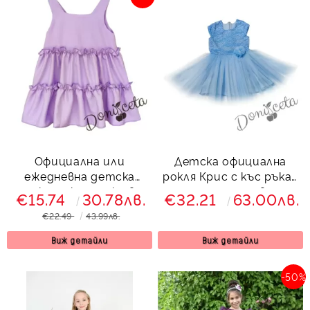
Официална или
Детска официална
ежедневна детска
рокля Крис с къс ръкав
рокля с къдрички в
с дантела в
€15.74
30.78лв.
€32.21
63.00лв.
лилаво
светлосиньо и тюл
€22.49
43.99лв.
от колекция
Светлосияна
Виж детайли
Виж детайли
-50%