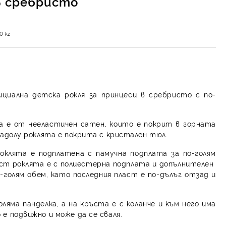
в сребристо
00
кг
ициална детска рокля за принцеси в сребристо с по-
а е от нееластичен сатен, които е покрит в горната
 надолу роклята е покрита с кристален тюл.
оклята е подплатена с памучна подплата за по-голям
аст роклята е с полиестерна подплата и допълнителен
-голям обем, като последния пласт е по-дълъг отзад и
ляма панделка, а на кръста е с коланче и към него има
 е подвижно и може да се сваля.