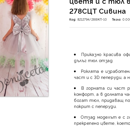
цветя и с тюл 
278СЦТ Сивина
Код:
8212794/288ЖП-10
Тегло:
0.0
Приказно красива оф
дълъг тюл отзад.
Роклята е изработен
част и с 3D пеперуди, а
В горната си част р
комфорт, а в долната ч
богат тюл, придаващ по
покрит с пеперуди.
Отзад моделът е с го
прекрепено цвете, което