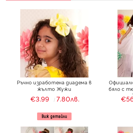
Ръчно изработена диадема в
Официалн
жълто Жужи
бяло с тюл и с голяма панделка с
€3.99
7.80лв.
€5
Виж детайли