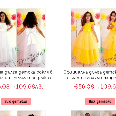
а дълга детска рокля в
Официална дълга детск
жълто с голяма панде
3D пеперуди Ан
пеперуди
6.08
109.68лв.
€56.08
109.6
Виж детайли
Виж детайли