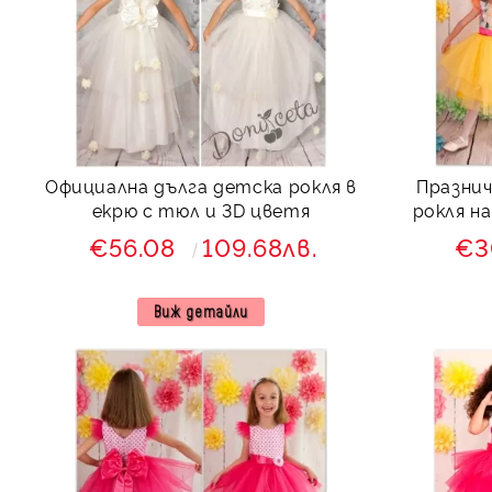
Официална дълга детска рокля в
Празни
екрю с тюл и 3D цветя
рокля на цветя
€56.08
109.68лв.
€3
Виж детайли