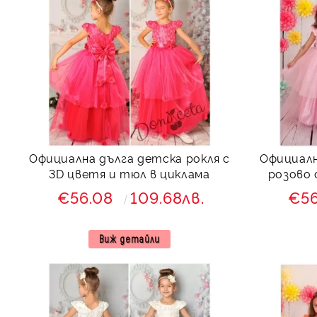
Официална дълга детска рокля с
Официалн
3D цветя и тюл в циклама
розово 
€56.08
109.68лв.
€5
Виж детайли