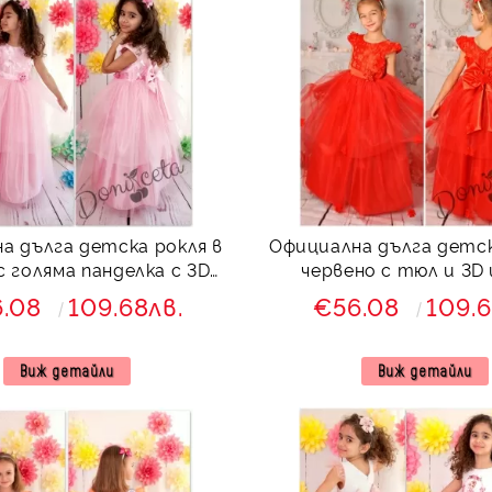
а дълга детска рокля в
Официална дълга детск
с голяма панделка с 3D
червено с тюл и 3D
пеперуди
6.08
109.68лв.
€56.08
109.6
Виж детайли
Виж детайли