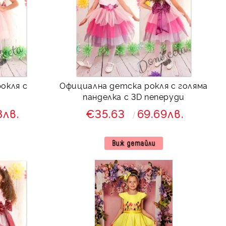
окля с
Официална детска рокля с голяма
панделка с 3D пеперуди
8лв.
€35.63
69.69лв.
Виж детайли