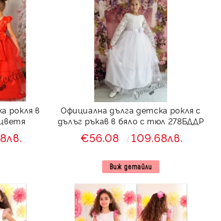
а рокля в
Официална дълга детска рокля с
 цветя
дълъг ръкав в бяло с тюл 278БДДР
8лв.
€56.08
109.68лв.
Виж детайли