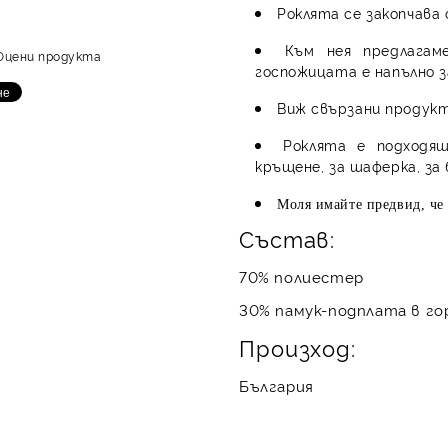
Роклята се закопчава 
Към нея предлагам
Оцени продукта
госпожицата е напълно 
Виж свързани продукт
Роклята е подходящ
кръщене, за шаферка, за
Моля имайте предвид, че 
Състав:
70% полиестер
30% памук-подплата в г
Произход:
България