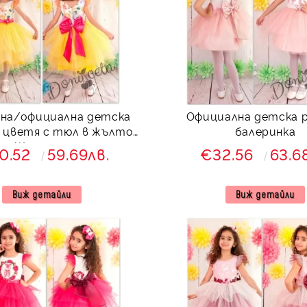
чна/официална детска
Официална детска р
 с тюл в жълто
балеринка
Жулиета
0.52
59.69лв.
€32.56
63.6
Виж детайли
Виж детайли