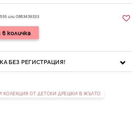
555 или 0883439333
А БЕЗ РЕГИСТРАЦИЯ!
НИ КОЛЕКЦИЯ ОТ ДЕТСКИ ДРЕШКИ В ЖЪЛТО
ика за личните данни
рамките на работния ден.