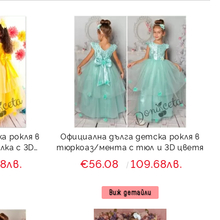
а рокля в
Официална дълга детска рокля в
лка с 3D
тюркоаз/мента с тюл и 3D цветя
8лв.
€56.08
109.68лв.
Виж детайли