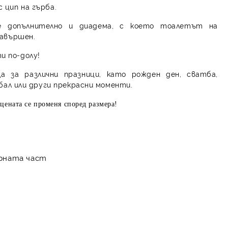
с цип на гърба.
е допълнително и диадема, с което тоалетът на
завършен.
и по-долу!
а за различни празници, като рожден ден, сватба,
 бал или други прекрасни моменти.
цената се променя според размера!
орната част