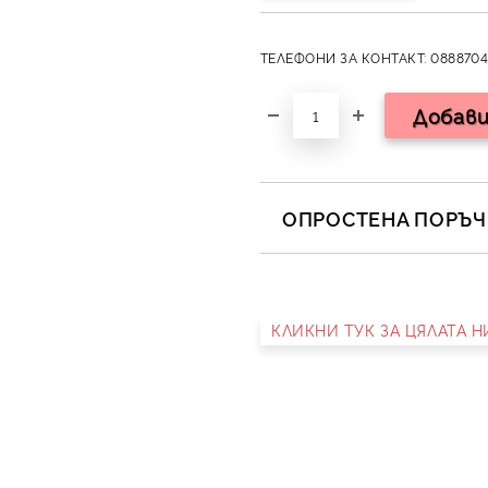
ТЕЛЕФОНИ ЗА КОНТАКТ: 0888704
ОПРОСТЕНА ПОРЪЧК
САМО ПОПЪЛНЕТЕ 2 ПОЛЕТА
КЛИКНИ ТУК ЗА ЦЯЛАТА 
Съгласен съм с
Полит
Ние ще се свържем с вас в 