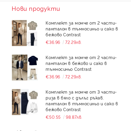
Нови продукти
Комплект за момче от 2 части-
панталон в тъмносиньо и сако в
бежово Contrast
€36.96
72.29лв.
Комплект за момче от 2 части-
панталон в бежово и сако в
тъмносиньо Contrast
€36.96
72.29лв.
Комплект за момче от 3 части-
риза в бяло с дълъг ръкав,
панталон в тъмносиньо и сако в
бежово Contrast
€50.55
98.87лв.