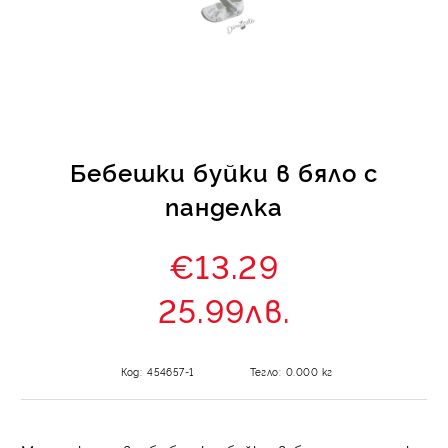
КИ -50%
Бебешки буйки в бяло с
панделка
€13.29
25.99лв.
Код:
454657-1
Тегло:
0.000
кг