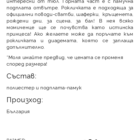
интересни от тюл. Горната част е с памучна
подплата отвътре. Рокличката е подходяща за
официални поводи-сватби, шаферки, кръщенета,
рождени дни, за сцена, за бал! В нея всяко
момиченце ще се почувства като истинска
принцеса! Ако желаете може да поръчате към
рокличката и диадемата, която се заплаща
допълнително.
*Моля имайте предвид, че цената се променя
според размера!
Състав:
полиестер и подплата-памук
Произход:
България