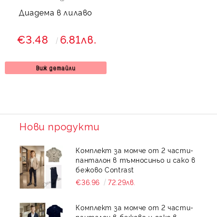
Диадема в лилаво
€3.48
6.81лв.
Виж детайли
Нови продукти
Комплект за момче от 2 части-
панталон в тъмносиньо и сако в
бежово Contrast
€36.96
72.29лв.
Комплект за момче от 2 части-
панталон в бежово и сако в