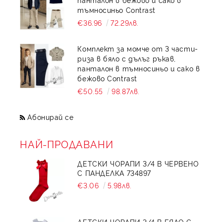
тъмносиньо Contrast
€36.96
72.29лв.
Комплект за момче от 3 части-
риза в бяло с дълъг ръкав,
панталон в тъмносиньо и сако в
бежово Contrast
€50.55
98.87лв.
Абонирай се
НАЙ-ПРОДАВАНИ
ДЕТСКИ ЧОРАПИ 3/4 В ЧЕРВЕНО
С ПАНДЕЛКА 734897
€3.06
5.98лв.
ДЕТСКИ ЧОРАПИ 3/4 В БЯЛО С