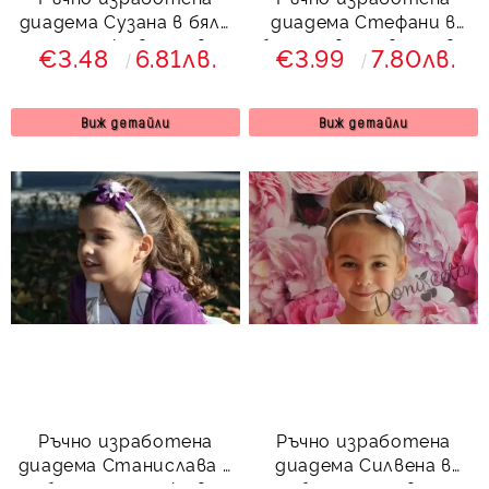
диадема Сузана в бяло
диадема Стефани в
с панделка в лилаво
бяло с цветя в лилаво
€3.48
6.81лв.
€3.99
7.80лв.
Виж детайли
Виж детайли
Ръчно изработена
Ръчно изработена
диадема Станислава в
диадема Силвена в
бяло с панделка в
бяло и лилаво