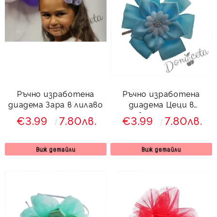
Ръчно изработена
Ръчно изработена
диадема Зара в лилаво
диадема Цеци в
светлосиньо
€3.99
7.80лв.
€3.99
7.80лв.
Виж детайли
Виж детайли