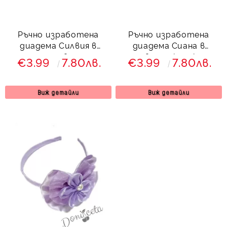
Ръчно изработена
Ръчно изработена
диадема Силвия в
диадема Сиана в
лилаво
лилаво от колекция
€3.99
7.80лв.
€3.99
7.80лв.
Лилавина
Виж детайли
Виж детайли