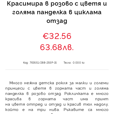
Красимира в розово с цветя и
голяма панделка в циклама
отзад
€32.56
63.68лв.
Код:
763551/288-255Р-15
Тегло:
0.000
кг
Много нежна детска рокля за малки и големи
принцеси с цветя в горната част и голяма
панделка в розово отзад. Рокличката е много
красива в горната част има принт
на цветя отпред и отзад и красив тюл надолу,
който е на три нива. Ръкавите са много