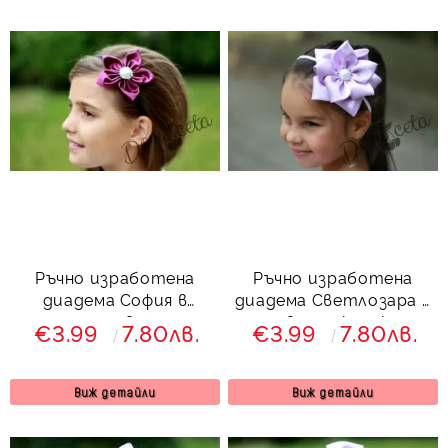
Ръчно изработена
Ръчно изработена
диадема София в
диадема Светлозара в
лилаво
лилаво от колекция
€3.99
7.80лв.
€3.99
7.80лв.
Лилавина
Виж детайли
Виж детайли