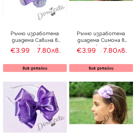
Ръчно изработена
Ръчно изработена
диадема Савина в
диадема Симона в
лилаво
лилаво и бяло
€3.99
7.80лв.
€3.99
7.80лв.
Виж детайли
Виж детайли