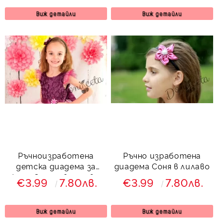
Виж детайли
Виж детайли
Ръчноизработена
Ръчно изработена
детска диадема за
диадема Соня в лилаво
коса Стели в лилаво
€3.99
7.80лв.
€3.99
7.80лв.
Виж детайли
Виж детайли