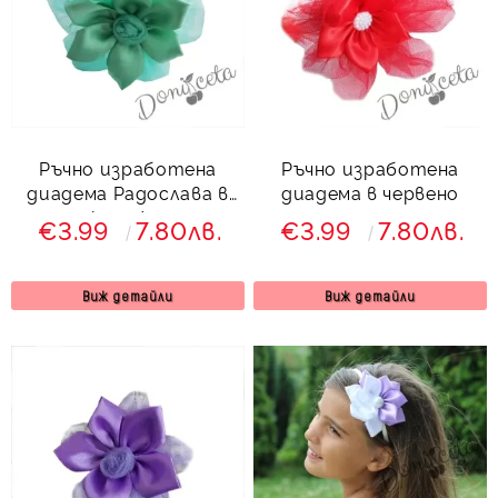
Ръчно изработена
Ръчно изработена
диадема Радослава в
диадема в червено
тюркоаз/мента
€3.99
7.80лв.
€3.99
7.80лв.
Виж детайли
Виж детайли