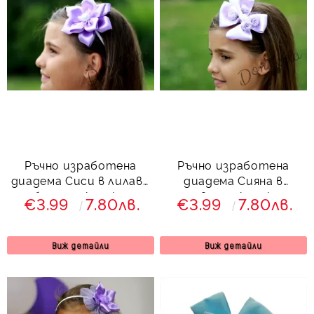
Ръчно изработена
Ръчно изработена
диадема Сиси в лилаво
диадема Сияна в
и бяло от колекция
лилаво от колекция
€3.99
7.80лв.
€3.99
7.80лв.
Лилавина
Лилавина
Виж детайли
Виж детайли