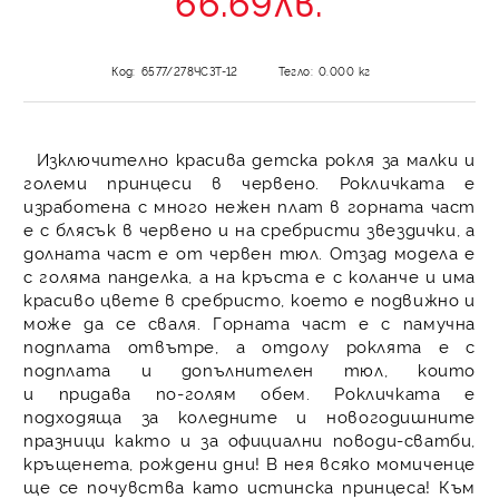
66.69лв.
Код:
6577/278ЧСЗТ-12
Тегло:
0.000
кг
Изключително красива детска рокля за малки и
големи принцеси в червено. Рокличката е
изработена с много нежен плат в горната част
е с блясък в червено и на сребристи звездички, а
долната част е от червен тюл. Отзад модела е
с голяма панделка, а на кръста е с коланче и има
красиво цвете в сребристо, което е подвижно и
може да се сваля. Горната част е с памучна
подплата отвътре, а о
тдолу роклята е с
подплата и допълнителен тюл, които
и придава по-голям обем.
Рокличката е
подходяща за коледните и новогодишните
празници както и за официални поводи-сватби,
кръщенета, рождени дни! В нея всяко момиченце
ще се почувства като истинска принцеса!
Към