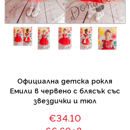
КИ -50%
Официална детска рокля
Емили в червено с блясък със
звездички и тюл
€34.10