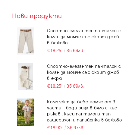
Нови продукти
Спортно-елегантен панталон с
колан за момче със скрит джоб
в бежово
€18.25
35.69лв.
Спортно-елегантен панталон с
колан за момче със скрит джоб
в екрю
€18.25
35.69лв.
Комплект за бебе момче от 3
части - боди риза в бяло с къс
ръкав , къси панталони тип
гащеризон и папийонка в бежово
€18.90
36.97лв.