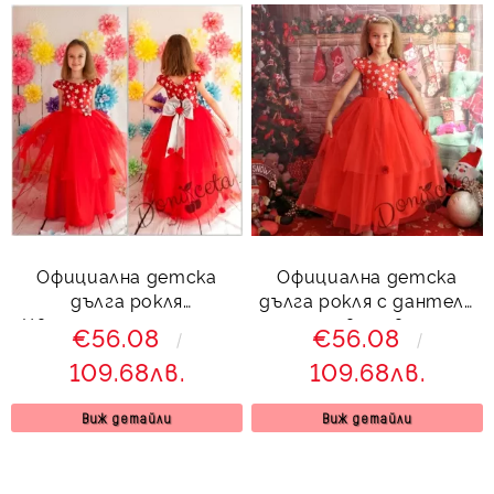
Официална детска
Официална детска
дълга рокля
дълга рокля с дантела
Цветелина с дантела
и тюл в червено с
€56.08
€56.08
и тюл в червено с
голяма панделка в
109.68лв.
109.68лв.
голяма панделка в
сребристо
сребристо
Виж детайли
Виж детайли