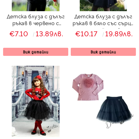
Детска блуза с дълъг
Детска блуза с дълъг
ръкав в червено с
ръкав в бяло със сърце
надпис
от пайети в
€7.10
13.89лв.
€10.17
19.89лв.
тъмносиньо и
сребристо
Виж детайли
Виж детайли