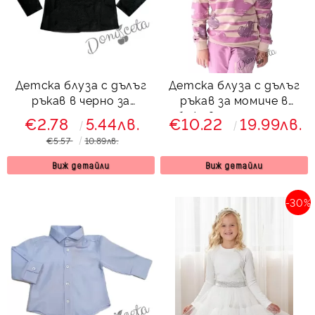
Детска блуза с дълъг
Детска блуза с дълъг
ръкав в черно за
ръкав за момиче в
момиче
бежово и пепел от
€2.78
5.44лв.
€10.22
19.99лв.
рози със сърца
€5.57
10.89лв.
Виж детайли
Виж детайли
-30%