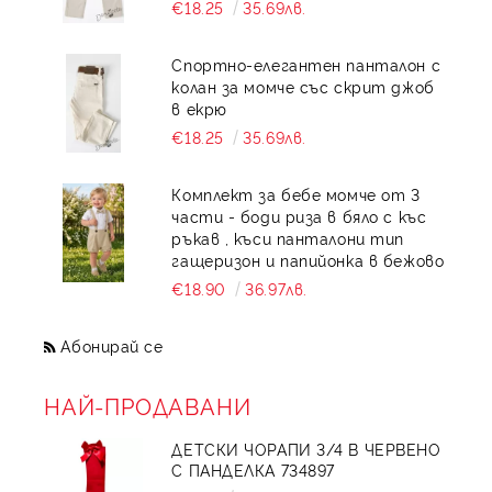
€18.25
35.69лв.
Спортно-елегантен панталон с
колан за момче със скрит джоб
в екрю
€18.25
35.69лв.
Комплект за бебе момче от 3
части - боди риза в бяло с къс
ръкав , къси панталони тип
гащеризон и папийонка в бежово
€18.90
36.97лв.
Абонирай се
НАЙ-ПРОДАВАНИ
ДЕТСКИ ЧОРАПИ 3/4 В ЧЕРВЕНО
С ПАНДЕЛКА 734897