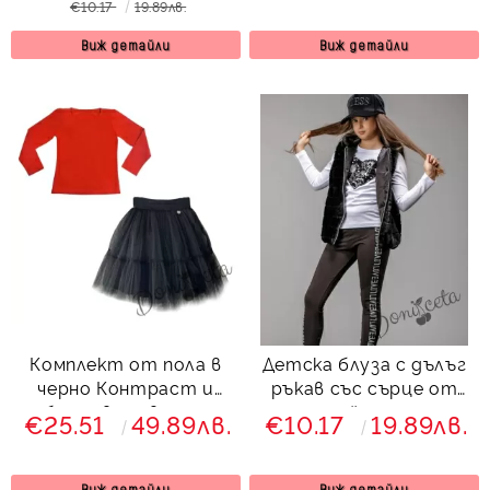
€10.17
19.89лв.
Виж детайли
Виж детайли
Комплект от пола в
Детска блуза с дълъг
черно Контраст и
ръкав със сърце от
блуза в червено с
пайети
€25.51
49.89лв.
€10.17
19.89лв.
дълъг ръкав
Виж детайли
Виж детайли