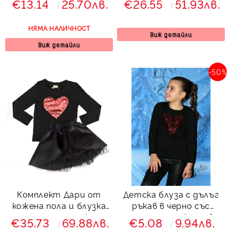
€13.14
25.70лв.
€26.55
51.93лв.
НЯМА НАЛИЧНОСТ
Виж детайли
Виж детайли
-50%
Комплект Дари от
Детска блуза с дълъг
кожена пола и блузка
ръкав в черно със
със сърце от пайети
сърце от пайети в
€35.73
69.88лв.
€5.08
9.94лв.
в черно
червено