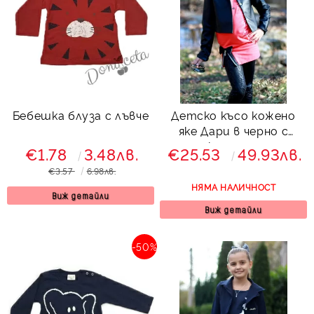
Бебешка блуза с лъвче
Детско късо кожено
яке Дари в черно с
копчета
€1.78
3.48лв.
€25.53
49.93лв.
€3.57
6.98лв.
НЯМА НАЛИЧНОСТ
Виж детайли
Виж детайли
-50%