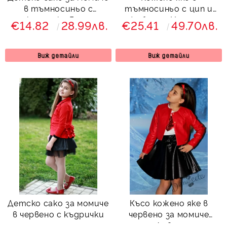
в тъмносиньо с
тъмносиньо с цип и
къдрички Гери
джобчета Хенриета
€14.82
28.99лв.
€25.41
49.70лв.
Виж детайли
Виж детайли
Детско сако за момиче
Късо кожено яке в
в червено с къдрички
червено за момиче
Дивна