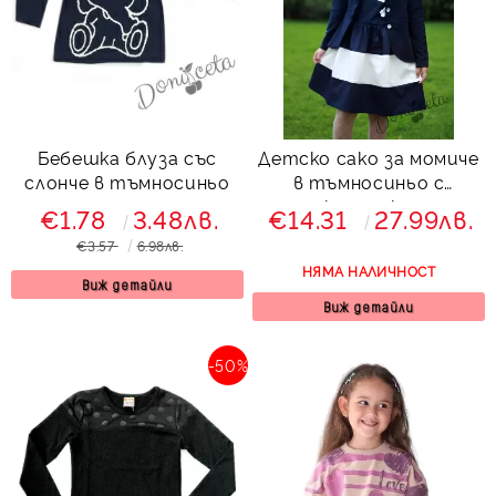
Бебешка блуза със
Детско сако за момиче
слонче в тъмносиньо
в тъмносиньо с
къдрички
€1.78
3.48лв.
€14.31
27.99лв.
€3.57
6.98лв.
НЯМА НАЛИЧНОСТ
Виж детайли
Виж детайли
-50%