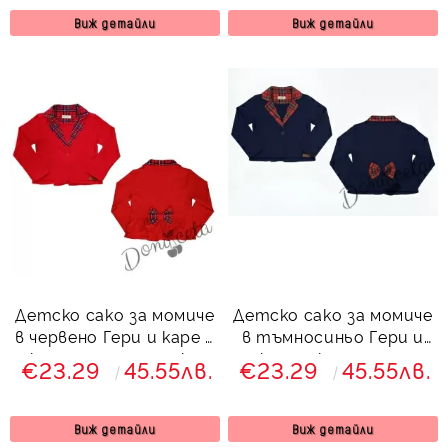
Виж детайли
Виж детайли
Детско сако за момиче
Детско сако за момиче
в червено Гери и каре с
в тъмносиньо Гери и
къдрици и панделка
каре с къдрици и
€23.29
45.55лв.
€23.29
45.55лв.
отзад 9700192
панделка отзад
подходящо за
училищна униформа
Виж детайли
Виж детайли