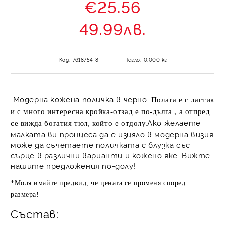
€25.56
49.99лв.
Код:
7618754-8
Тегло:
0.000
кг
Модерна кожена поличка в черно.
Полата е с ластик
и с много интересна кройка-отзад е по-дълга , а отпред
Ако желаете
се вижда богатия тюл, който е отдолу.
малката ви пронцеса да е изцяло в модерна визия
може да съчетаете поличката с блузка със
сърце в различни варианти и кожено яке. Вижте
нашите предложения по-долу!
*Моля имайте предвид, че цената се променя според
размера!
Състав: