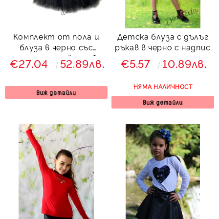
Комплект от пола и
Детска блуза с дълъг
блуза в черно със
ръкав в черно с надпис
сърце от пайети в
€27.04
52.89лв.
€5.57
10.89лв.
червено
НЯМА НАЛИЧНОСТ
Виж детайли
Виж детайли