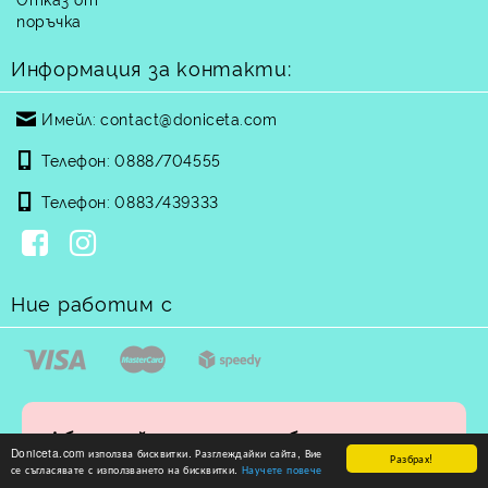
поръчка
Информация за контакти:
Имейл:
contact@doniceta.com
Телефон:
0888/704555
Телефон:
0883/439333
Ние работим с
Абонирай се за нашия бюлетин
Doniceta.com използва бисквитки. Разглеждайки сайта, Вие
Разбрах!
се съгласявате с използването на бисквитки.
Научете повече