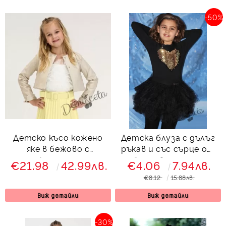
-50%
Детско късо кожено
Детска блуза с дълъг
яке в бежово с
ръкав и със сърце от
копчета
пайети в златисто
€21.98
42.99лв.
€4.06
7.94лв.
€8.12
15.88лв.
Виж детайли
Виж детайли
-30%