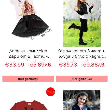
Детски комплект
Комплект от 3 части-
Дари от 2 части -
блуза в бяло с надпис,
тениска/блузка с къс
кожен клин и късо яке
€33.69
65.89лв.
€35.73
69.88лв.
ръкав в бяло и кожена
в черно
пола в черно с тюл
Виж детайли
Виж детайли
-50%