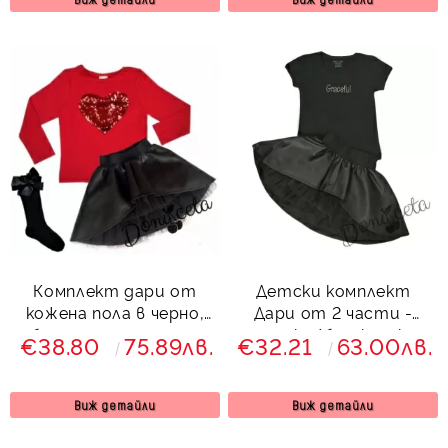
Комплект дари от
Детски комплект
кожена пола в черно,
Дари от 2 части -
блуза със сърце от
тениска/блузка с къс
€38.80
75.89лв.
€32.21
63.00лв.
пайети в червено и
ръкав в черно и кожена
3/4 чорапи
пола в с тюл
Виж детайли
Виж детайли