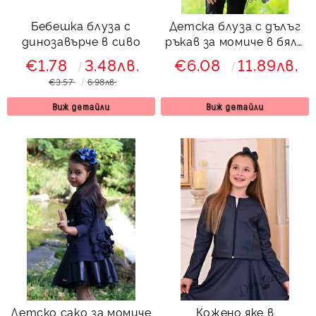
Бебешка блуза с
Детска блуза с дълъг
динозавърче в сиво
ръкав за момиче в бяло
с надпис
€1.78
3.48лв.
€6.08
11.89лв.
€3.57
6.98лв.
Виж детайли
Виж детайли
Детско сако за момиче
Кожено яке в