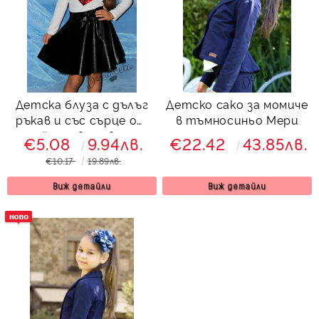
Детска блуза с дълъг
Детско сако за момиче
ръкав и със сърце от
в тъмносиньо Мери
пайети в червено
€5.08
9.94лв.
€22.42
43.85лв.
€10.17
19.89лв.
Виж детайли
Виж детайли