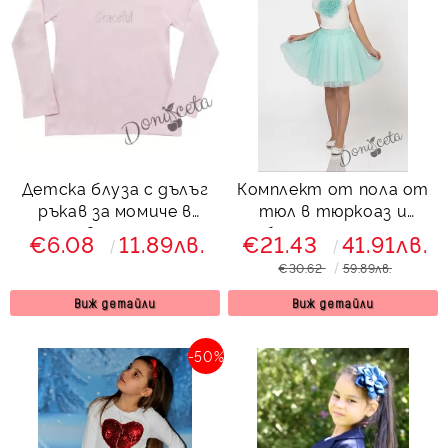
Детска блуза с дълъг
Комплект от пола от
ръкав за момиче в
тюл в тюркоаз и
розово с надпис
блуза със сърце
€6.08
11.89лв.
€21.43
41.91лв.
Contrast
€30.62
59.89лв.
Виж детайли
Виж детайли
-50%