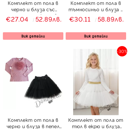
Комплект от пола в
Комплект от пола в
черно и блуза със
тъмносиньо и блуза в
сърце от пайети в
пепел от рози със
€27.04
52.89лв.
€30.11
58.89лв.
червено
сърце от тюл Contrast
Виж детайли
Виж детайли
-30%
Комплект от пола в
Комплект от пола от
черно и блуза в пепел
тюл в екрю и блуза