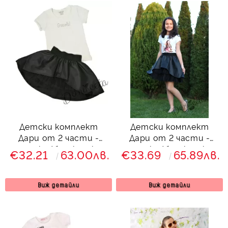
Детски комплект
Детски комплект
Дари от 2 части -
Дари от 2 части -
тениска/блузка с къс
тениска/блузка с къс
€32.21
63.00лв.
€33.69
65.89лв.
ръкав и кожена пола в
ръкав в бяло и кожена
черно с тюл
пола в черно с тюл
Виж детайли
Виж детайли