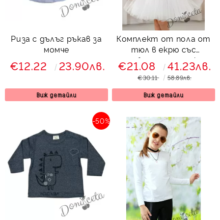
Риза с дълъг ръкав за
Комплект от пола от
момче
тюл в екрю със
сребрист ластик и
€12.22
23.90лв.
€21.08
41.23лв.
блуза със сърце
€30.11
58.89лв.
Contrast
Виж детайли
Виж детайли
-50%