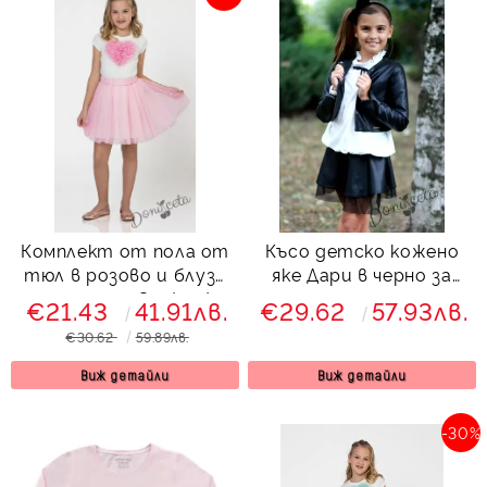
Комплект от пола от
Късо детско кожено
тюл в розово и блуза
яке Дари в черно за
със сърце Contrast
момиче
€21.43
41.91лв.
€29.62
57.93лв.
€30.62
59.89лв.
Виж детайли
Виж детайли
-30%