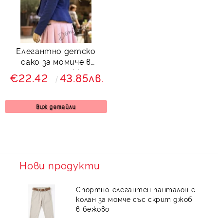
Елегантно детско
сако за момиче в
тъмносиньо Мери
€22.42
43.85лв.
Виж детайли
Нови продукти
Спортно-елегантен панталон с
колан за момче със скрит джоб
в бежово