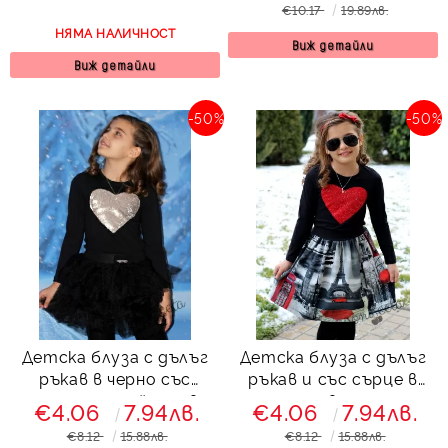
€10.17
19.89лв.
НЯМА НАЛИЧНОСТ
Виж детайли
Виж детайли
-50%
-50%
Детска блуза с дълъг
Детска блуза с дълъг
ръкав в черно със
ръкав и със сърце в
сърце от пайети в
червено
€4.06
7.94лв.
€4.06
7.94лв.
златисто
€8.12
15.88лв.
€8.12
15.88лв.