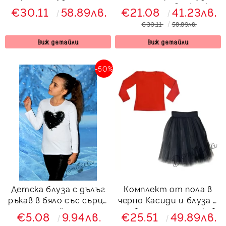
от рози със сърце от
със сърце Contrast
€30.11
58.89лв.
€21.08
41.23лв.
тюл Contrast
€30.11
58.89лв.
Виж детайли
Виж детайли
-50%
Детска блуза с дълъг
Комплект от пола в
ръкав в бяло със сърце
черно Касиди и блуза в
от пайети
червено с дълъг ръкав
€5.08
9.94лв.
€25.51
49.89лв.