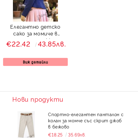
Елегантно детско
сако за момиче в
тъмносиньо Мери
€22.42
43.85лв.
Виж детайли
Нови продукти
Спортно-елегантен панталон с
колан за момче със скрит джоб
в бежово
€18.25
35.69лв.