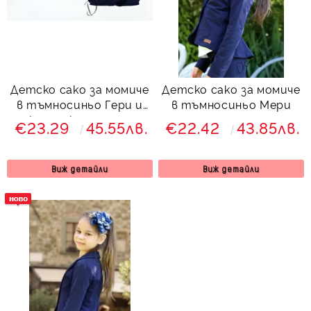
Детско сако за момиче
Детско сако за момиче
в тъмносиньо Гери и
в тъмносиньо Мери
каре с къдрици и
€23.29
45.55лв.
€22.42
43.85лв.
панделка отзад
подходящо за
училищна униформа
Виж детайли
Виж детайли