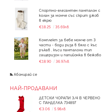
Спортно-елегантен панталон с
колан за момче със скрит джоб
в екрю
€18.25
35.69лв.
Комплект за бебе момче от 3
части - боди риза в бяло с къс
ръкав , къси панталони тип
гащеризон и папийонка в бежово
€18.90
36.97лв.
Абонирай се
НАЙ-ПРОДАВАНИ
ДЕТСКИ ЧОРАПИ 3/4 В ЧЕРВЕНО
С ПАНДЕЛКА 734897
€3.06
5.98лв.