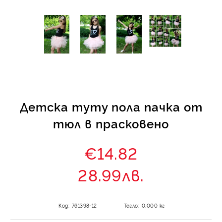
Детска туту пола пачка от
тюл в прасковено
€14.82
28.99лв.
Код:
761398-12
Тегло:
0.000
кг