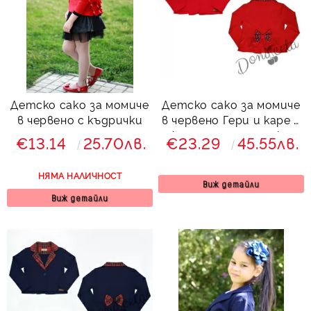
Детско сако за момиче
Детско сако за момиче
в червено с къдрички
в червено Гери и каре с
къдрици и панделка
€13.14
25.70лв.
€23.29
45.55лв.
отзад 9700192
НЯМА НАЛИЧНОСТ
Виж детайли
Виж детайли