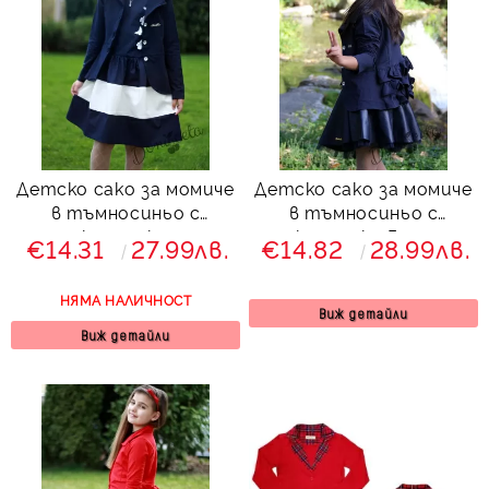
Детско сако за момиче
Детско сако за момиче
в тъмносиньо с
в тъмносиньо с
къдрички
къдрички Гери
€14.31
27.99лв.
€14.82
28.99лв.
НЯМА НАЛИЧНОСТ
Виж детайли
Виж детайли