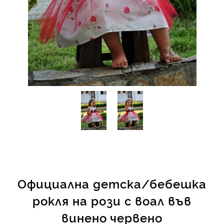
КИ -50%
Официална детска/бебешка
рокля на рози с воал във
винено червено