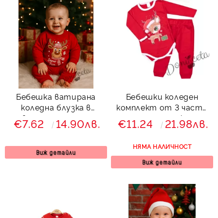
Бебешка ватирана
Бебешки коледен
коледна блузка в
комплект от 3 части
червено с еленче с шал
със сърничка
€7.62
14.90лв.
€11.24
21.98лв.
НЯМА НАЛИЧНОСТ
Виж детайли
Виж детайли