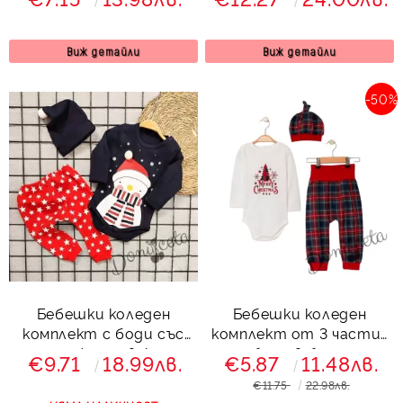
Джуджето
Коледа
Виж детайли
Виж детайли
-50%
Бебешки коледен
Бебешки коледен
комплект с боди със
комплект от 3 части-
снежен човек,
боди в бяло,
€9.71
18.99лв.
€5.87
11.48лв.
панталонки с
панталони и шапка
€11.75
22.98лв.
звездички и шапка
каре