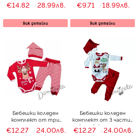
Коледа
панталонки и шапка с
€14.82
28.99лв.
€9.71
18.99лв.
мечок в червено
Виж детайли
Виж детайли
Бебешки коледен
Бебешки коледен
комплект от три
комплект от 3 части-
части с еленче
боди в бяло с дядо
€12.27
24.00лв.
€12.27
24.00лв.
Коледа и сърничка