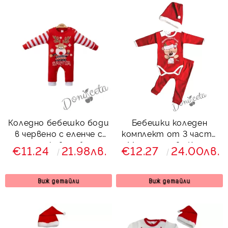
Коледно бебешко боди
Бебешки коледен
в червено с еленче с
комплект от 3 части
дълъг ръкав на бели и
с Моята първа Коледа
€11.24
21.98лв.
€12.27
24.00лв.
червени райета
675004653
Виж детайли
Виж детайли