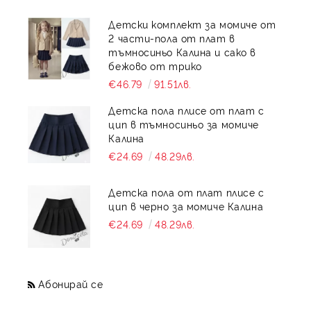
Детски комплект за момиче от
2 части-пола от плат в
тъмносиньо Калина и сако в
бежово от трико
€46.79
91.51лв.
Детска пола плисе от плат с
цип в тъмносиньо за момиче
Калина
€24.69
48.29лв.
Детска пола от плат плисе с
цип в черно за момиче Калина
€24.69
48.29лв.
Абонирай се