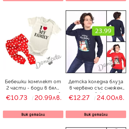
Бебешки комплект от
Детска коледна блуза
2 части - боди в бяло
в червено със снежен
с надпис и панталон в
човек
€10.73
20.99лв.
€12.27
24.00лв.
червено на звези
Виж детайли
Виж детайли