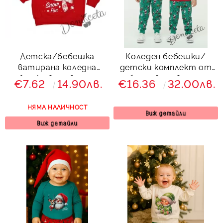
Детска/бебешка
Коледен бебешки/
ватирана коледна
детски комплект от
блузка в червено с
блуза в червено с
€7.62
14.90лв.
€16.36
32.00лв.
еленче с шалче
коледна картинка и
панталонки с коледни
НЯМА НАЛИЧНОСТ
мотиви
Виж детайли
Виж детайли