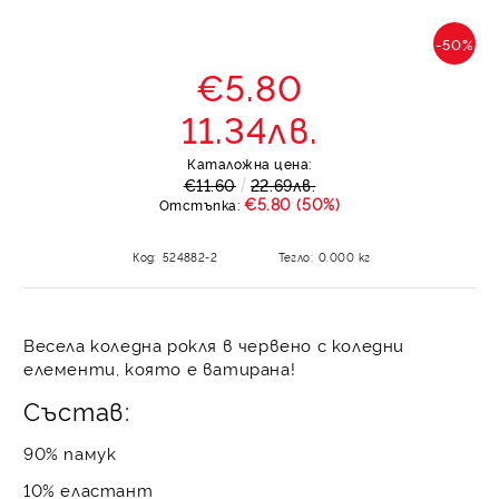
-50%
€5.80
11.34лв.
Каталожна цена:
€11.60
22.69лв.
€5.80 (50%)
Отстъпка:
Код:
524882-2
Тегло:
0.000
кг
Весела коледна рокля в червено с коледни
елементи, която е ватирана!
Състав:
90% памук
10% еластант