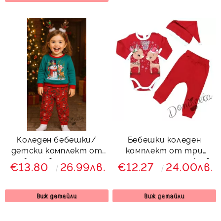
Коледен бебешки/
Бебешки коледен
детски комплект от
комплект от три
блуза в зелено с
части със сърнички в
€13.80
26.99лв.
€12.27
24.00лв.
коледна картинка и
червено
панталонки в червено
с коледни мотиви
Виж детайли
Виж детайли