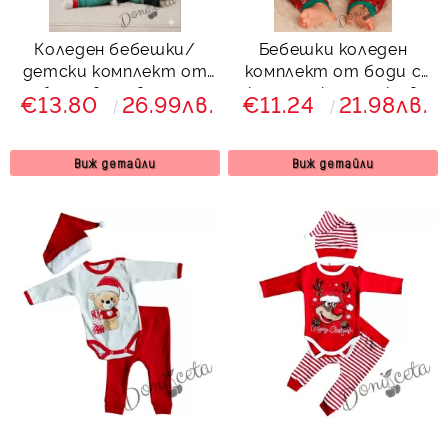
Коледен бебешки/
Бебешки коледен
детски комплект от
комплект от боди с
блуза в червено и
коледна картинка в
€13.80
26.99лв.
€11.24
21.98лв.
панталонки в зелено с
зелено, панталонки с
коледни мотиви
коледни мотиви и
коледна шапка
Виж детайли
Виж детайли