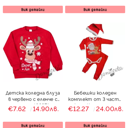
Виж детайли
Виж детайли
Детска коледна блуза
Бебешки коледен
в червено с еленче с
комплект от 3 части
шалче 469371
с Дядо Коледа и елен
€7.62
14.90лв.
€12.27
24.00лв.
Виж детайли
Виж детайли