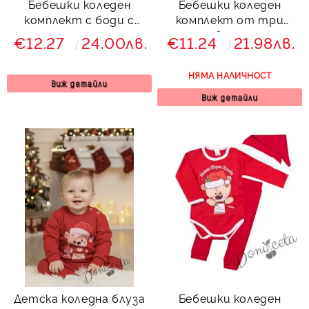
Бебешки коледен
Бебешки коледен
комплект с боди с
комплект от три
меченце от три
части с боди с еленче
€12.27
24.00лв.
€11.24
21.98лв.
части
НЯМА НАЛИЧНОСТ
Виж детайли
Виж детайли
Детска коледна блуза
Бебешки коледен