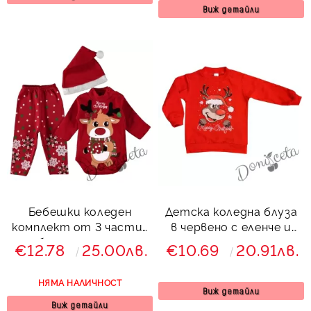
Виж детайли
Бебешки коледен
Детска коледна блуза
комплект от 3 части-
в червено с еленче и
боди с еленче,
надпис
€12.78
25.00лв.
€10.69
20.91лв.
панталони с коледни
мотиви и шапка
НЯМА НАЛИЧНОСТ
Виж детайли
Виж детайли