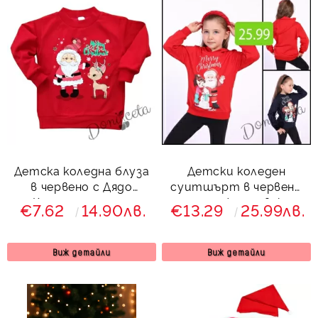
Детска коледна блуза
Детски коледен
в червено с Дядо
суитшърт в червено
Коледа и еленче
със снежен човек и
€7.62
14.90лв.
€13.29
25.99лв.
Дядо Коледа
Виж детайли
Виж детайли