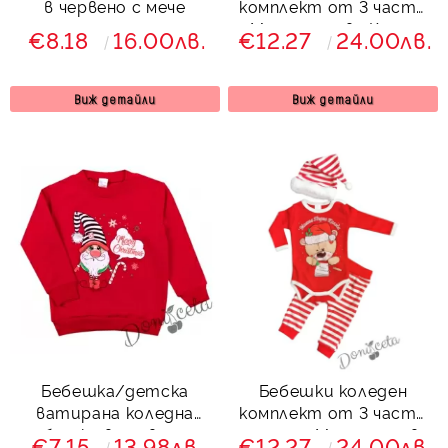
в червено с мече
комплект от 3 части
с Моята първа Коледа
€8.18
16.00лв.
€12.27
24.00лв.
Виж детайли
Виж детайли
Бебешка/детска
Бебешки коледен
ватирана коледна
комплект от 3 части
блузка в червено
с надпис Моята първа
€7.15
13.98лв.
€12.27
24.00лв.