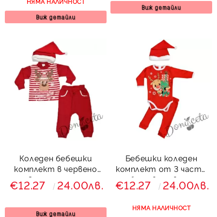
НЯМА НАЛИЧНОСТ
Виж детайли
Виж детайли
Коледен бебешки
Бебешки коледен
комплект в червено
комплект от 3 части
от 3 части с еленче
- боди в червено с
€12.27
24.00лв.
€12.27
24.00лв.
еленче и шапка
НЯМА НАЛИЧНОСТ
Виж детайли