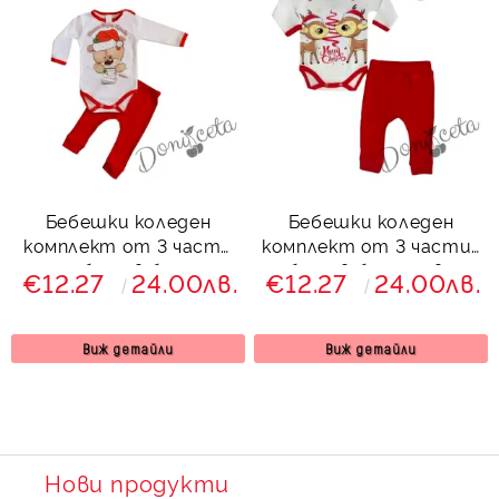
Бебешки коледен
Бебешки коледен
комплект от 3 части
комплект от 3 части-
от боди в бяло с
боди в бяло с две
€12.27
24.00лв.
€12.27
24.00лв.
Моята първа Коледа
сърнички и шапка
Виж детайли
Виж детайли
Нови продукти