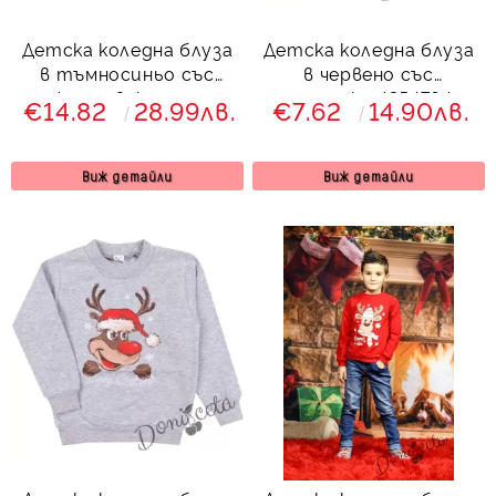
Детска коледна блуза
Детска коледна блуза
в тъмносиньо със
в червено със
снежен човек и надпис
сърнички 4354764
€14.82
28.99лв.
€7.62
14.90лв.
Виж детайли
Виж детайли