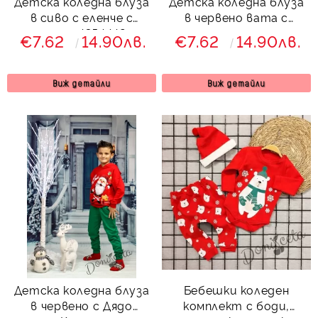
Детска коледна блуза
Детска коледна блуза
в сиво с еленче с
в червено вата с
шалче 4354442
еленче с шалче за
€7.62
14.90лв.
€7.62
14.90лв.
момче
Виж детайли
Виж детайли
Детска коледна блуза
Бебешки коледен
в червено с Дядо
комплект с боди,