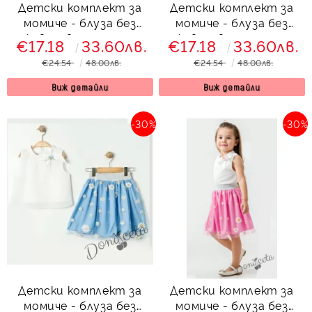
Детски комплект за
Детски комплект за
момиче - блуза без
момиче - блуза без
ръкав с цвете и пола с
ръкав с цвете и пола с
€17.18
33.60лв.
€17.18
33.60лв.
тюл на маргаритки в
тюл на маргаритки в
€24.54
48.00лв.
€24.54
48.00лв.
оранжево Тори
лилаво Тори
Виж детайли
Виж детайли
-30%
-30%
Детски комплект за
Детски комплект за
момиче - блуза без
момиче - блуза без