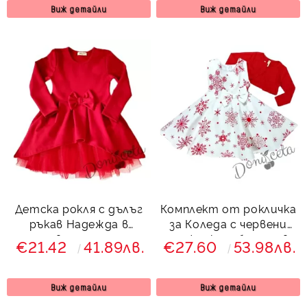
Виж детайли
Виж детайли
Детска рокля с дълъг
Комплект от рокличка
ръкав Надежда в
за Коледа с червени
червено с тюл
снежинки и болеро в
€21.42
41.89лв.
€27.60
53.98лв.
червено
Виж детайли
Виж детайли