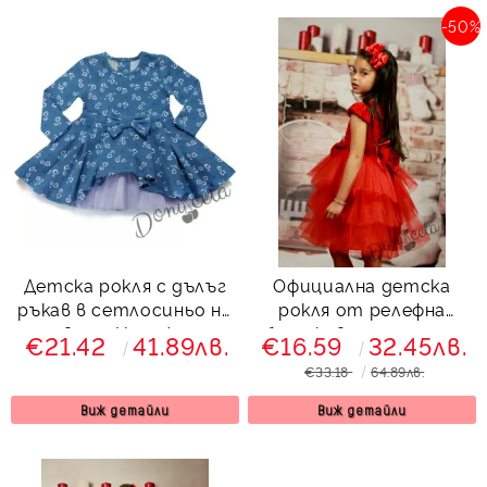
-50%
Детска рокля с дълъг
Официална детска
ръкав в сетлосиньо на
рокля от релефна
цветя Надежда
бутикова дантела и
€21.42
41.89лв.
€16.59
32.45лв.
тюл
€33.18
64.89лв.
Виж детайли
Виж детайли