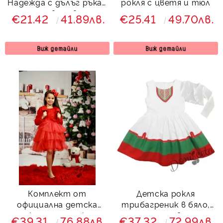
Надежда с дълъг ръкав
рокля с цветя и тюл
и тюл в червено
€21.42
41.89лв.
€25.41
49.70лв.
Виж детайли
Виж детайли
Комплект от
Детска рокля
официална детска
трибагреник в бяло,
рокля от релефна
зелено и червено за
€39.31
76.88лв.
€37.32
72.99лв.