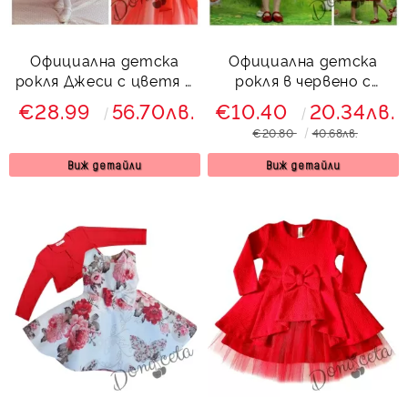
Официална детска
Официална детска
рокля Джеси с цветя и
рокля в червено с
тюл
дантела от едната
€28.99
56.70лв.
€10.40
20.34лв.
страна
€20.80
40.68лв.
Виж детайли
Виж детайли