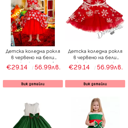
Детска коледна рокля
Детска коледна рокля
в червено на бели
в червено на бели
снежинки с тюл в
снежинки с панделка и
€29.14
56.99лв.
€29.14
56.99лв.
червено и коланче в
тюл
червено
Виж детайли
Виж детайли