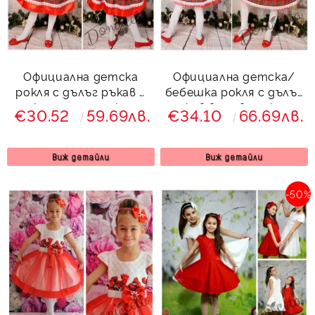
Официална детска
Официална детска/
рокля с дълъг ръкав в
бебешка рокля с дълъг
каре с панделка
ръкав в червено каре
€30.52
59.69лв.
€34.10
66.69лв.
Виж детайли
Виж детайли
-50%