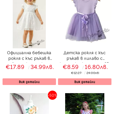
Официална бебешка
Детска рокля с къс
рокля с къс ръкав в
ръкав в лилаво с
бяло с къдричка,
къдрички, коланче и 3D
€17.89
34.99лв.
€8.59
16.80лв.
дантела и лента за
цветя Рени
€12.27
24.00лв.
глава
Виж детайли
Виж детайли
-50%