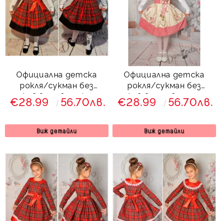
Официална детска
Официална детска
рокля/сукман без
рокля/сукман без
ръкав в червено каре
ръкав в розово с рози
€28.99
56.70лв.
€28.99
56.70лв.
Виж детайли
Виж детайли