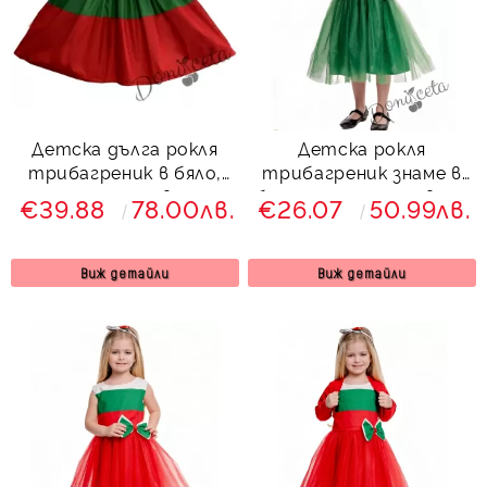
Детска дълга рокля
Детска рокля
трибагреник в бяло,
трибагреник знаме в
зелено и червено
бяло, зелено и червено
€39.88
78.00лв.
€26.07
50.99лв.
с богат зелен тюл
Виж детайли
Виж детайли