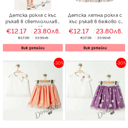
Детска рокля с къс
Детска лятна рокля с
ръкав в светлолилаво
къс ръкав в бежово с
с момиче и 3D тюл
картинка на момиче
€12.17
23.80лв.
€12.17
23.80лв.
€17.38
33.99лв.
€17.38
33.99лв.
Виж детайли
Виж детайли
-30%
-30%