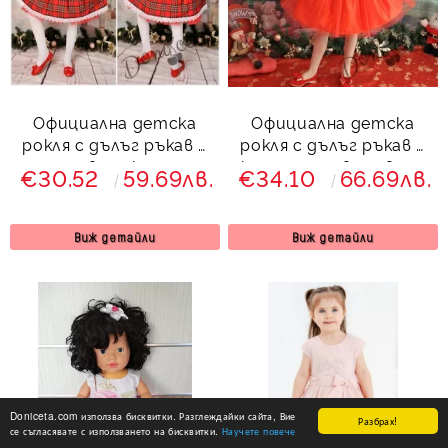
Официална детска
Официална детска
рокля с дълъг ръкав в
рокля с дълъг ръкав с
червено каре
каре и тюл в червено
€30.52
59.69лв.
€34.10
66.69лв.
Карена
Виж детайли
Виж детайли
Doniceta.com използва бисквитки. Разглеждайки сайта, Вие
Разбрах!
се съгласявате с използването на бисквитки.
Научете повече