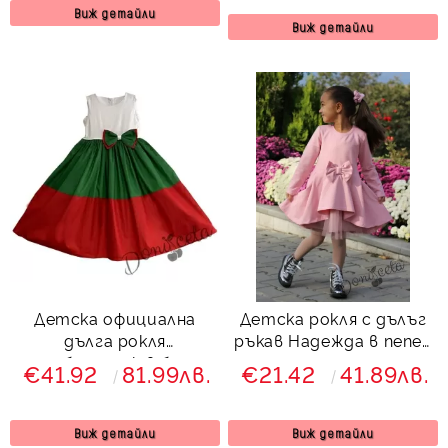
Виж детайли
Виж детайли
Детска официална
Детска рокля с дълъг
дълга рокля
ръкав Надежда в пепел
трибагреник в бяло,
от рози с тюл
€41.92
81.99лв.
€21.42
41.89лв.
зелено и червено
Виж детайли
Виж детайли