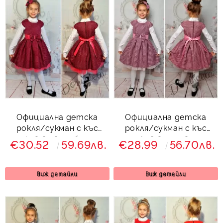
Официална детска
Официална детска
рокля/сукман с къс
рокля/сукман с къс
ръкав в цвят бордо
ръкав в лилаво с
€30.52
59.69лв.
€28.99
56.70лв.
коланче
Виж детайли
Виж детайли