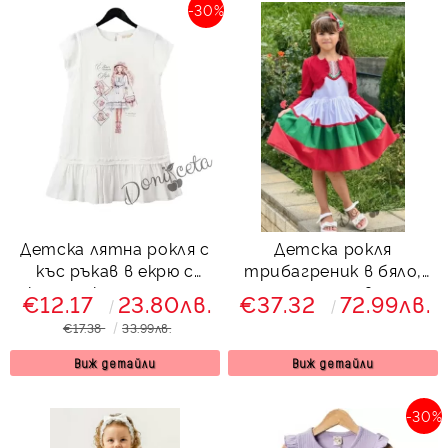
-30%
Детска лятна рокля с
Детска рокля
къс ръкав в екрю с
трибагреник в бяло,
картинка на момиче
зелено и червео с
€12.17
23.80лв.
€37.32
72.99лв.
фолклорни мотиви и
€17.38
33.99лв.
болеро в червено
Виж детайли
Виж детайли
-30%