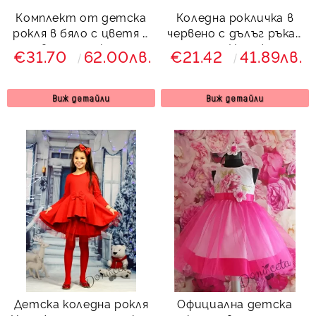
Комплект от детска
Коледна рокличка в
рокля в бяло с цветя в
червено с дълъг ръкав
червено тип клош с
и тюл Надежда
€31.70
62.00лв.
€21.42
41.89лв.
болеро в червено
956575
Виж детайли
Виж детайли
Детска коледна рокля
Официална детска