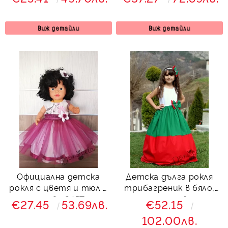
клош с болеро в бяло
Вилина
Виж детайли
Виж детайли
Официална детска
Детска дълга рокля
рокля с цветя и тюл в
трибагреник в бяло,
лилаво 245Т
зелено и червено с
€27.45
53.69лв.
€52.15
пола с обръчи
102.00лв.