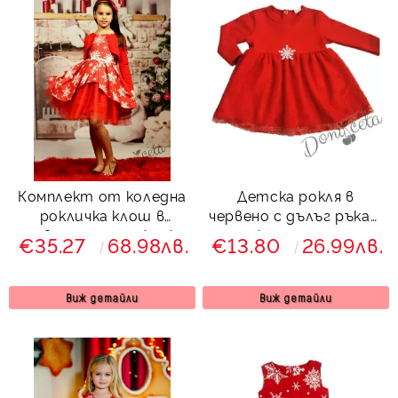
Комплект от коледна
Детска рокля в
рокличка клош в
червено с дълъг ръкав,
червено със снежинки
релефна тюл пола и
€35.27
68.98лв.
€13.80
26.99лв.
в бяло с тюл в червено
снежинка
и болеро в червено
Виж детайли
Виж детайли