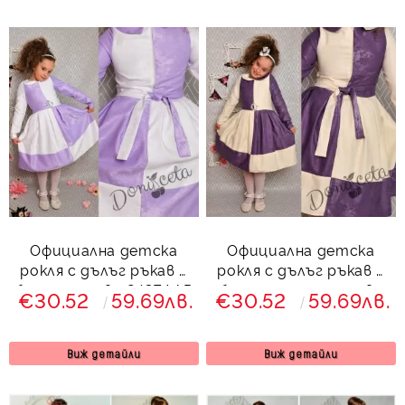
Официална детска
Официална детска
рокля с дълъг ръкав в
рокля с дълъг ръкав в
бяло и лилаво 243БЛДР
бяло и тъмно лилаво
€30.52
59.69лв.
€30.52
59.69лв.
243ЛЕДР
Виж детайли
Виж детайли