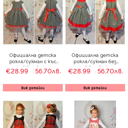
Официална детска
Официална детска
рокля/сукман с къс
рокля/сукман без
ръкав в сиво каре
ръкав в сиво каре
€28.99
56.70лв.
€28.99
56.70лв.
Виж детайли
Виж детайли