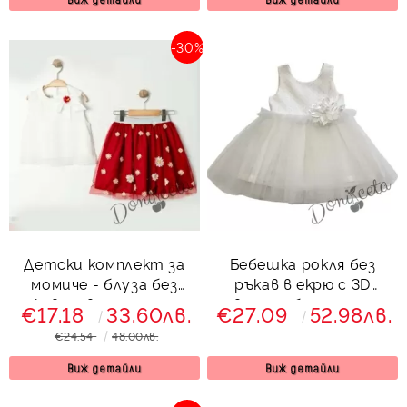
-30%
Детски комплект за
Бебешка рокля без
момиче - блуза без
ръкав в екрю с 3D
ръкав с цвете и пола с
цвете и богат тюл
€17.18
33.60лв.
€27.09
52.98лв.
тюл на маргаритки в
€24.54
48.00лв.
червено Тори
Виж детайли
Виж детайли