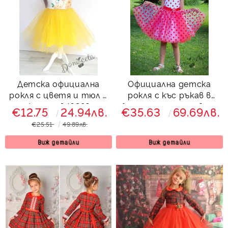
Детска официална
Официална детска
рокля с цветя и тюл в
рокля с къс ръкав в
жълто 646289
бяло с тюл на червени
€12.75
24.94лв.
€35.63
69.69лв.
точки и червена
€25.51
49.89лв.
панделка на гърба
Виж детайли
Виж детайли