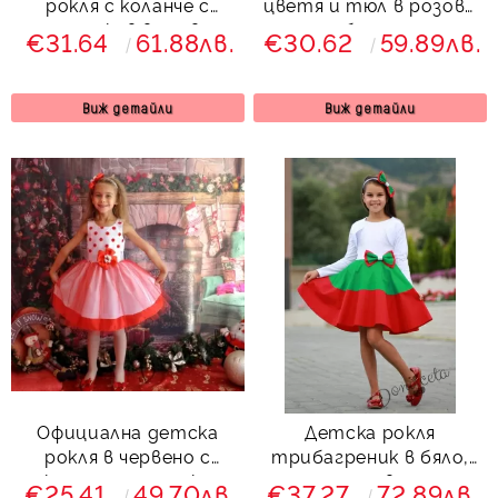
рокля с коланче с
цветя и тюл в розово
дълъг ръкав в червено
с болеро
€31.64
61.88лв.
€30.62
59.89лв.
с дантела и тюл с
болеро
Виж детайли
Виж детайли
Официална детска
Детска рокля
рокля в червено с
трибагреник в бяло,
коледна панделка
зелено и червено тип
€25.41
49.70лв.
€37.27
72.89лв.