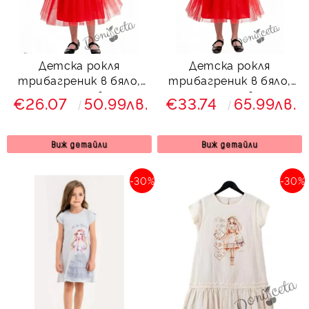
Детска рокля
Детска рокля
трибагреник в бяло,
трибагреник в бяло,
зелено и червено с
зелено и червено с
€26.07
50.99лв.
€33.74
65.99лв.
богат червен тюл
богат червен тюл с
болеро
Виж детайли
Виж детайли
-30%
-30%