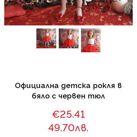
КИ -50%
Официална детска рокля в
бяло с червен тюл
€25.41
49.70лв.