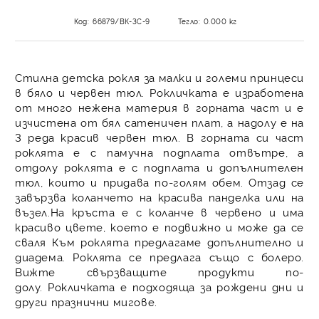
Код:
66879/ВК-3С-9
Тегло:
0.000
кг
Стилна детска рокля за малки и големи принцеси
в бяло и червен тюл. Рокличката е изработена
от много нежена материя в горната част и е
изчистена от бял сатеничен плат, а надолу е на
3 реда красив червен тюл. В горната си част
роклята е с памучна подплата отвътре, а
о
тдолу роклята е с подплата и допълнителен
тюл, които и придава по-голям обем. Отзад се
завързва коланчето на красива панделка или на
възел.На кръста е с коланче в червено и има
красиво цвете, което е подвижно и може да се
сваля Към роклята предлагаме допълнително и
диадема. Роклята се предлага също с болеро.
Вижте свързващите продукти по-
долу. Рокличката е подходяща за рождени дни и
други празнични мигове.