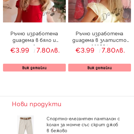
Ръчно изработена
Ръчно изработена
диадема в бяло и
диадема в златисто
червено
823554
€3.99
7.80лв.
€3.99
7.80лв.
Виж детайли
Виж детайли
Нови продукти
Спортно-елегантен панталон с
колан за момче със скрит джоб
в бежово