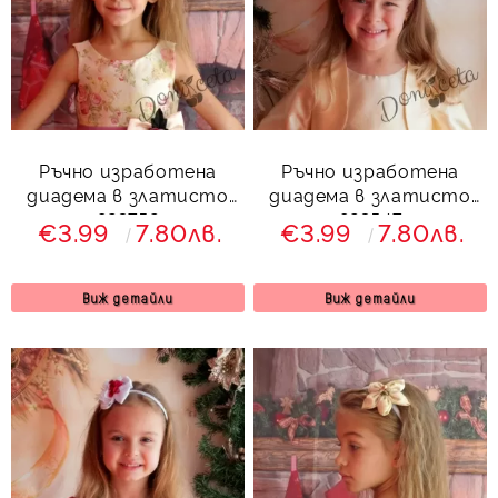
Ръчно изработена
Ръчно изработена
диадема в златисто
диадема в златисто
823752
823547
€3.99
7.80лв.
€3.99
7.80лв.
Виж детайли
Виж детайли