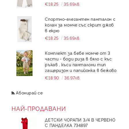
€18.25
35.69лв.
Спортно-елегантен панталон с
колан за момче със скрит джоб
в екрю
€18.25
35.69лв.
Комплект за бебе момче от 3
части - боди риза в бяло с къс
ръкав , къси панталони тип
гащеризон и папийонка в бежово
€18.90
36.97лв.
Абонирай се
НАЙ-ПРОДАВАНИ
ДЕТСКИ ЧОРАПИ 3/4 В ЧЕРВЕНО
С ПАНДЕЛКА 734897