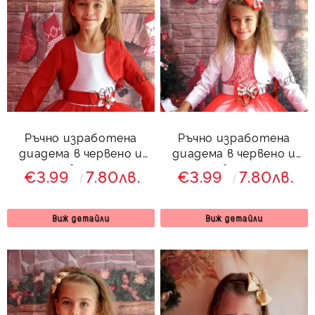
Ръчно изработена
Ръчно изработена
диадема в червено и
диадема в червено и
бяло
бяло
€3.99
7.80лв.
€3.99
7.80лв.
Виж детайли
Виж детайли