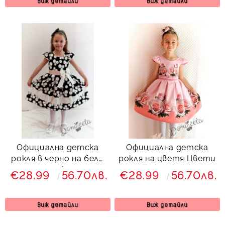
Виж детайли
Виж детайли
Официална детска
Официална детска
рокля в черно на бели
рокля на цветя Цвети
точки
€28.99
56.70лв.
€28.99
56.70лв.
Виж детайли
Виж детайли