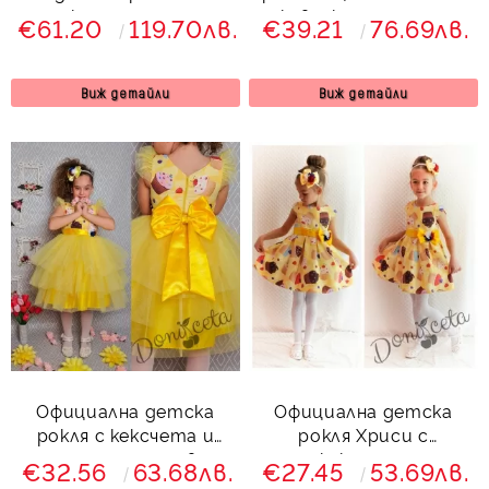
циклама с тюл и
ръкав и коланче отзад
€61.20
119.70лв.
€39.21
76.69лв.
панделка отзад
Виж детайли
Виж детайли
Официална детска
Официална детска
рокля с кексчета и
рокля Хриси с
тюл на пластове
кексчета
€32.56
63.68лв.
€27.45
53.69лв.
57293/288-255 К