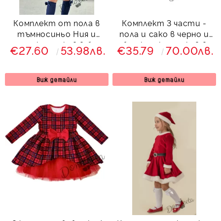
Комплект от пола в
Комплект 3 части -
тъмносиньо Ния и
пола и сако в черно и
риза с къс ръкав в бяло
блузка с къс ръкав в
€27.60
53.98лв.
€35.79
70.00лв.
с къдрички от
бяло Герина
колекция Тъмносиняда
Виж детайли
Виж детайли