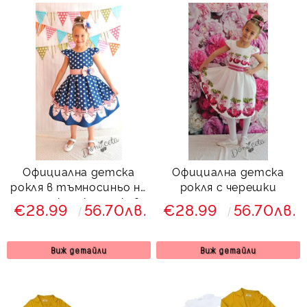
Официална детска
Официална детска
рокля в тъмносиньо на
рокля с черешки
панделки с къс ръкав
€28.99
56.70лв.
€28.99
56.70лв.
Мисисипи
Виж детайли
Виж детайли