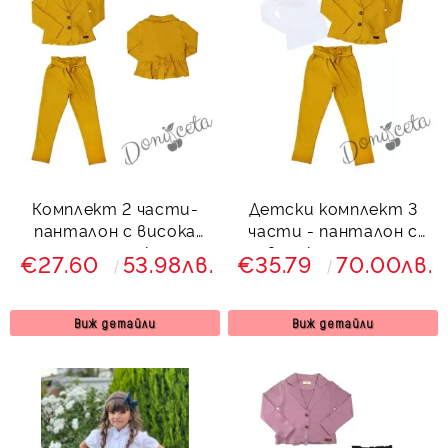
Комплект 2 части-
Детски комплект 3
панталон с висока
части - панталон с
талия и сако с
висока талия и
€27.60
53.98лв.
€35.79
70.00лв.
харбали и панделка в
коланче и сако в
горчица Гери
горчица с блуза с
дълъг ръкав в бяло с
Виж детайли
Виж детайли
дантела Гери