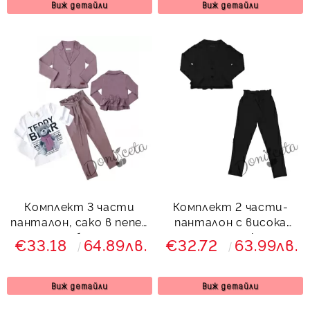
Виж детайли
Виж детайли
Комплект 3 части
Комплект 2 части-
панталон, сако в пепел
панталон с висока
от рози и блуза с мече
талия и сако с
€33.18
64.89лв.
€32.72
63.99лв.
харбали и панделка в
черно
Виж детайли
Виж детайли