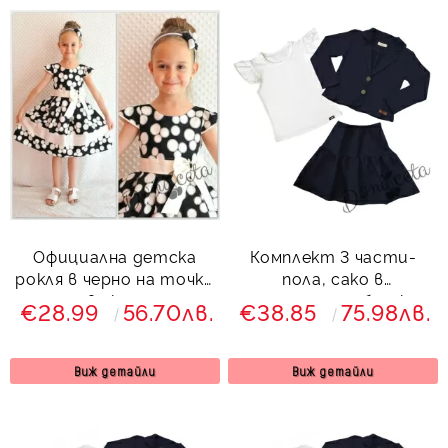
Официална детска
Комплект 3 части-
рокля в черно на точки
пола, сако в
в екрю
тъмносиньо и блузка с
€28.99
56.70лв.
€38.85
75.98лв.
къс ръкав в бяло Гери
Виж детайли
Виж детайли