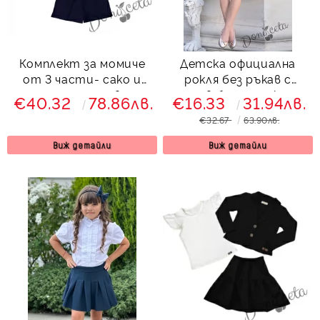
Комплект за момиче
Детска официална
от 3 части- сако и
рокля без ръкав с
панталони в
ресни в бяло и циклама
€40.32
78.86лв.
€16.33
31.94лв.
тъмносиньо и блуза в
€32.67
63.90лв.
бяло Гери
Виж детайли
Виж детайли