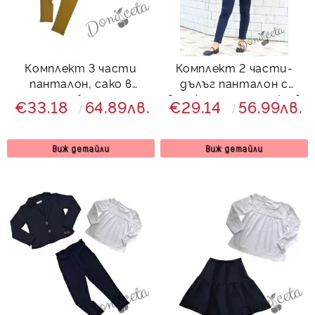
Комплект 3 части
Комплект 2 части-
панталон, сако в
дълъг панталон с
горчица и блуза с мече
висока талия и сако в
€33.18
64.89лв.
€29.14
56.99лв.
тъмносиньо
Виж детайли
Виж детайли