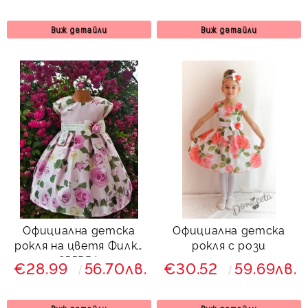
Виж детайли
Виж детайли
Официална детска
Официална детска
рокля на цветя Филка
рокля с рози
255РРА
€28.99
56.70лв.
€30.52
59.69лв.