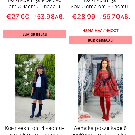
от 3 части - пола и
момичета от 2 части-
сако в синьо и риза в
клин-панталон и сако
€27.60
53.98лв.
€28.99
56.70лв.
бяло Патрисия
в тъмносиньо
НЯМА НАЛИЧНОСТ
Виж детайли
Виж детайли
Комплект от 4 части-
Детска рокля каре в
пола в тъмносиньо
червено с дълъг ръкав