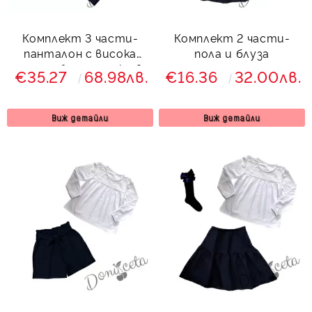
Комплект 3 части-
Комплект 2 части-
панталон с висока
пола и блуза
талия,блуза и сако в
€35.27
68.98лв.
€16.36
32.00лв.
тъмносиньо Гери
Виж детайли
Виж детайли