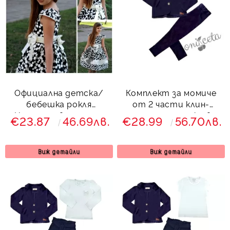
Официална детска/
Комплект за момиче
бебешка рокля
от 2 части клин-
Неделина в черно на
панталон и сако в
€23.87
46.69лв.
€28.99
56.70лв.
бели точки
тъмносиньо
Виж детайли
Виж детайли