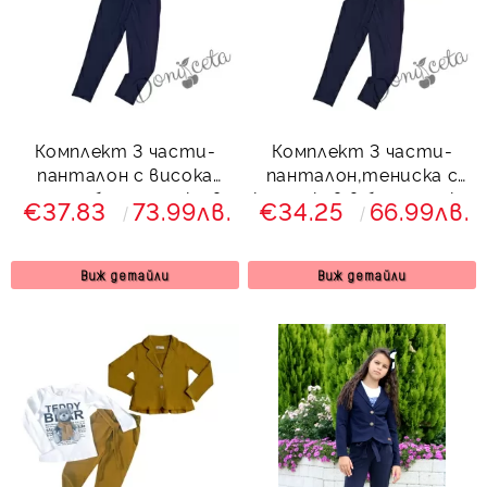
Комплект 3 части-
Комплект 3 части-
панталон с висока
панталон,тениска с
талия,блуза и сако в
къс ръкав в бяло и сако
€37.83
73.99лв.
€34.25
66.99лв.
тъмносиньо
в тъмносиньо
Виж детайли
Виж детайли