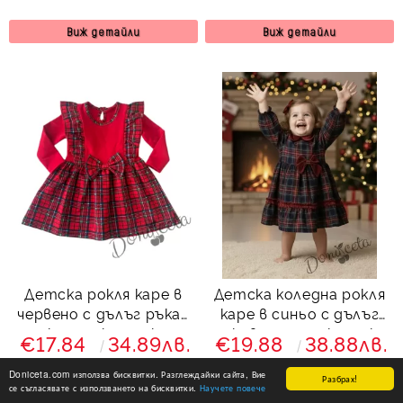
червено Карена
Виж детайли
Виж детайли
Детска рокля каре в
Детска коледна рокля
червено с дълъг ръкав
каре в синьо с дълъг
и с къдрички от каре
ръкав с панделка и яка
€17.84
34.89лв.
€19.88
38.88лв.
Карена
в червено Карена
Doniceta.com използва бисквитки. Разглеждайки сайта, Вие
Разбрах!
се съгласявате с използването на бисквитки.
Научете повече
Виж детайли
Виж детайли