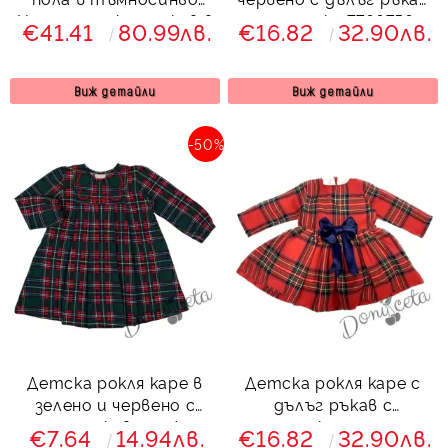
Ния, риза с къс ръкав в
с панделка 7766756
€41.41
80.99лв.
€16.82
32.90лв.
бяло с къдрички,
жилетка и чорапки
Виж детайли
Виж детайли
-50%
Детска рокля каре в
Детска рокля каре с
зелено и червено с
дълъг ръкав с
дълъг ръкав с нежна
панделка отпред
€7.64
14.94лв.
€16.82
32.90лв.