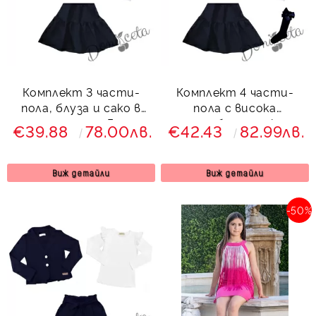
Комплект 3 части-
Комплект 4 части-
пола, блуза и сако в
пола с висока
тъмносиньо Гери
талия,блуза, сако и
€39.88
78.00лв.
€42.43
82.99лв.
чорапи Гери
Виж детайли
Виж детайли
-50%