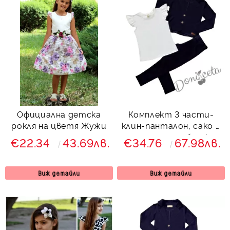
Официална детска
Комплект 3 части-
рокля на цветя Жужи
клин-панталон, сако в
тъмносиньо и блузка с
€22.34
43.69лв.
€34.76
67.98лв.
къс ръкав в бяло Гери
Виж детайли
Виж детайли