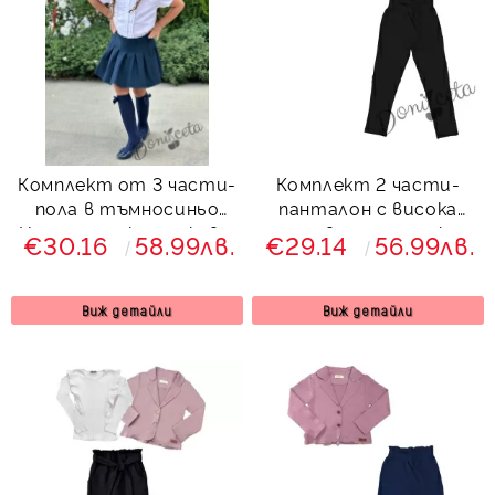
Комплект от 3 части-
Комплект 2 части-
пола в тъмносиньо
панталон с висока
Ния, риза с къс ръкав с
талия в черно и сако с
€30.16
58.99лв.
€29.14
56.99лв.
къдрички и чорапки с
харбали и панделка в
панделка
пепел от рози
Виж детайли
Виж детайли