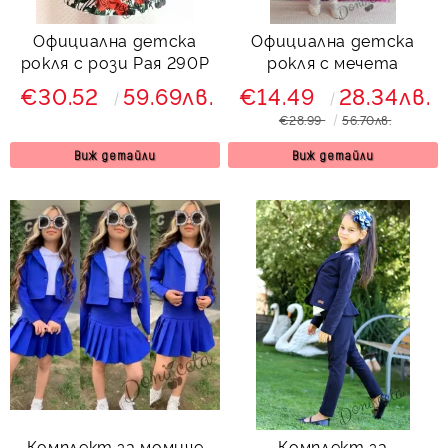
Официална детска
Официална детска
рокля с рози Рая 290Р
рокля с мечета
€30.52
59.69лв.
€14.49
28.34лв.
€28.99
56.70лв.
Виж детайли
Виж детайли
Комплект за момиче
Комплект за