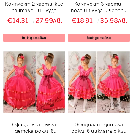
Комплект 2 части-къс
Комплект 3 части-
панталон и блуза
пола и блуза и чорапи
€14.31
27.99лв.
€18.91
36.98лв.
Виж детайли
Виж детайли
Официална дълга
Официална детска
детска рокля в
рокля в циклама с къс