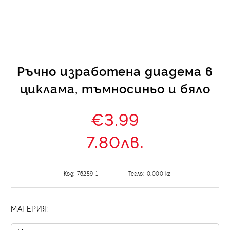
КИ -50%
Ръчно изработена диадема в
циклама, тъмносиньо и бяло
€3.99
7.80лв.
Код:
76259-1
Тегло:
0.000
кг
МАТЕРИЯ: