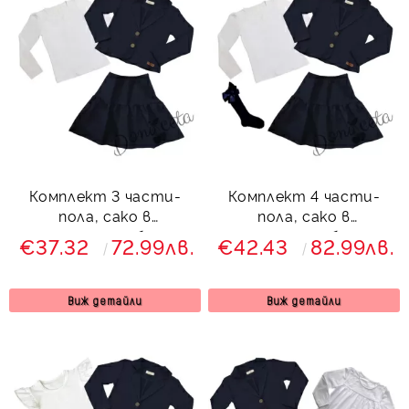
Комплект 3 части-
Комплект 4 части-
пола, сако в
пола, сако в
тъмносиньо и блуза с
тъмносиньо, блуза с
€37.32
72.99лв.
€42.43
82.99лв.
дълъг ръкав в бяло
дълъг ръкав в бяло и
Гери
чорапи Гери
Виж детайли
Виж детайли