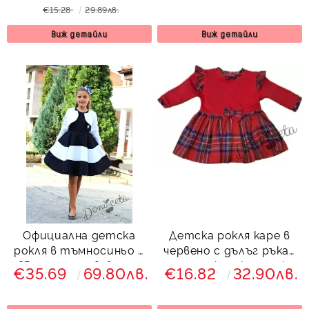
бродерия
7866756
€15.28
29.89лв.
Виж детайли
Виж детайли
Официална детска
Детска рокля каре в
рокля в тъмносиньо с
червено с дълъг ръкав
3D пеперуди в бяло с
с панделка и къдрички
€35.69
69.80лв.
€16.82
32.90лв.
болеро в бяло
Далента