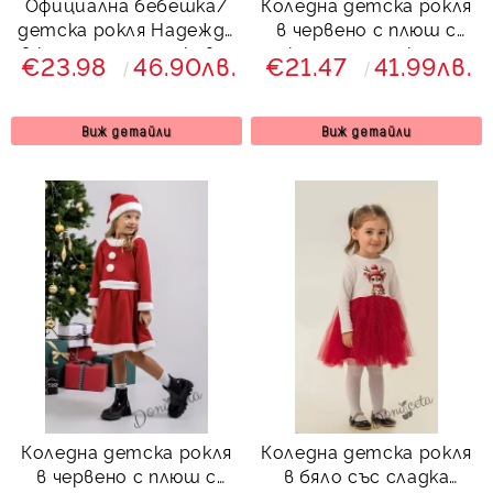
Официална бебешка/
Коледна детска рокля
детска рокля Надежда
в червено с плюш с
в каре с дълъг ръкав и
коледна шапка и
€23.98
46.90лв.
€21.47
41.99лв.
тюл в червено Карена
коланче Шели
Виж детайли
Виж детайли
Коледна детска рокля
Коледна детска рокля
в червено с плюш с
в бяло със сладка