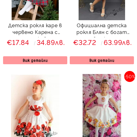
Детска рокля каре в
Официална детска
червено Карена с
рокля Блян с богат
дълъг ръкав и с
тюл в циклама с
€17.84
34.89лв.
€32.72
63.99лв.
къдрички
блясък и панделка за
коса
Виж детайли
Виж детайли
-50%