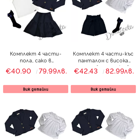
Комплект 4 части-
Комплект 4 части-къс
пола, сако в
панталон с висока
тъмносиньо,чорапи и
талия,блуза, сако в
€40.90
79.99лв.
€42.43
82.99лв.
блузка с къс ръкав в
тъмносиньо Гери
бяло Гери
Виж детайли
Виж детайли