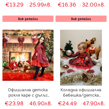
коледна шапка Шели
картинка на еленче и
€13.29
25.99лв.
€16.36
32.00лв.
блестящ тюл в
червено
Виж детайли
Виж детайли
Официална детска
Коледна официална
рокля каре с дълъг
бебешка/детска
ръкав Надежда Карена
рокля в каре Надежда
€23.98
46.90лв.
€24.49
47.90лв.
с дълъг ръкав и тюл в