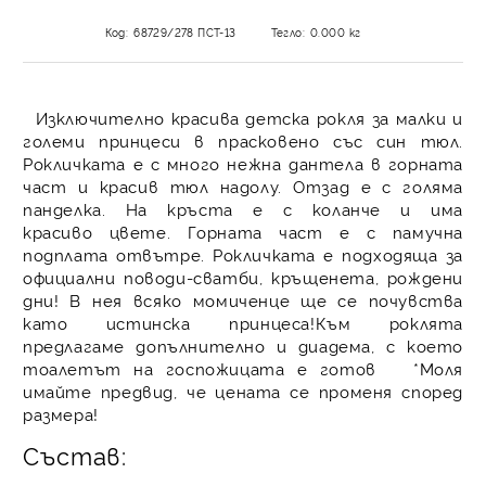
Код:
68729/278 ПСТ-13
Тегло:
0.000
кг
Изключително красива детска рокля за малки и
големи принцеси в прасковено със син тюл.
Рокличката е с много нежна дантела в горната
част и красив тюл надолу. Отзад е с голяма
панделка. На кръста е с коланче и има
красиво цвете. Горната част е с памучна
подплата отвътре. Рокличката е подходяща за
официални поводи-сватби, кръщенета, рождени
дни! В нея всяко момиченце ще се почувства
като истинска принцеса!Към роклята
предлагаме допълнително и диадема, с което
тоалетът на госпожицата е готов *Моля
имайте предвид, че цената се променя според
размера!
Състав: