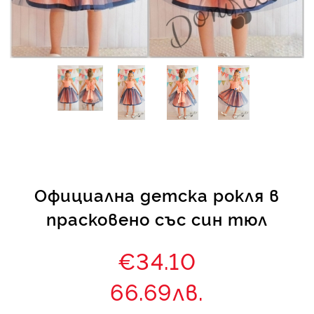
КИ -50%
Официална детска рокля в
прасковено със син тюл
€34.10
66.69лв.