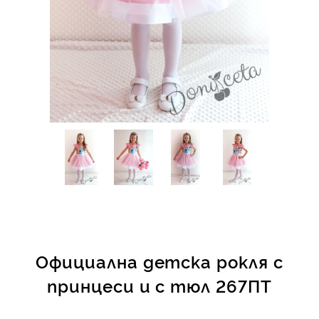
КИ -50%
Официална детска рокля с
принцеси и с тюл 267ПТ