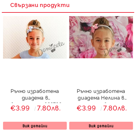
Свързани продукти
Ръчно изработена
Ръчно изработена
диадема в
диадема Нелина в
светлосиньо 823738
розово
€3.99
7.80лв.
€3.99
7.80лв.
Виж детайли
Виж детайли