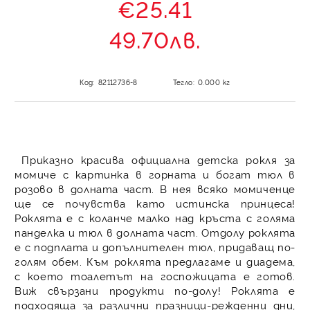
€25.41
49.70лв.
Код:
82112736-8
Тегло:
0.000
кг
Приказно красива официална детска рокля за
момиче с картинка в горната и богат тюл в
розово в долната част. В нея всяко момиченце
ще се почувства като истинска принцеса!
Роклята е с коланче малко над кръста с голяма
панделка и тюл в долната част. Отдолу роклята
е с подплата и допълнителен тюл, придаващ по-
голям обем. Към роклята предлагаме и диадема,
с което тоалетът на госпожицата е готов.
Виж свързани продукти по-долу! Роклята е
подходяща за различни празници-режденни дни,