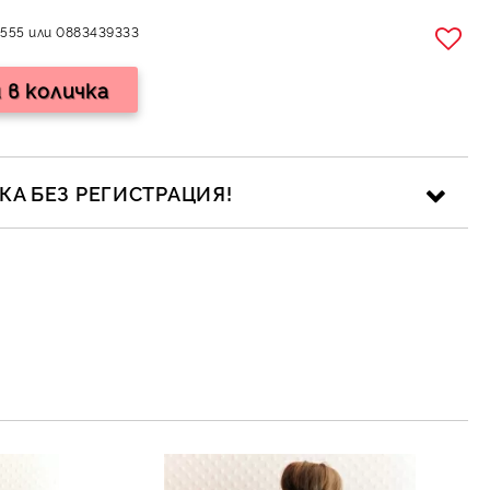
555 или 0883439333
А БЕЗ РЕГИСТРАЦИЯ!
ика за личните данни
рамките на работния ден.