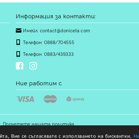
Информация за контакти:
Имейл:
contact@doniceta.com
Телефон:
0888/704555
Телефон:
0883/439333
Ние работим с
.
Прочетете нашата политика
та, Вие се съгласявате с използването на бисквитки.
Н