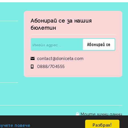
Абонирай се за нашия
бюлетин
contact@doniceta.com
0888/704555
Моите лични данни
Разбрах!
аучете повече