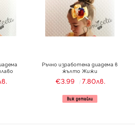
иадема
Ръчно изработена диадема в
илаво
жълто Жижи
лв.
€3.99
7.80лв.
Виж детайли