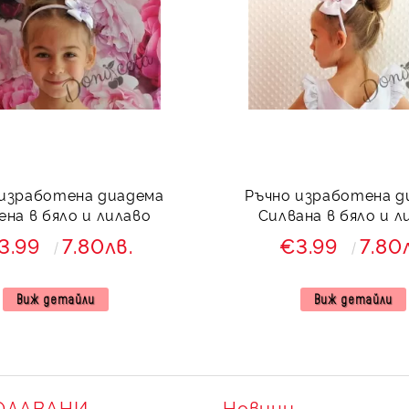
 изработена диадема
Ръчно изработена д
ена в бяло и лилаво
Силвана в бяло и л
3.99
7.80лв.
€3.99
7.80
Виж детайли
Виж детайли
ОДАВАНИ
Новини