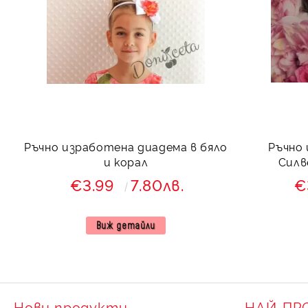
Ръчно изработена диадема в бяло
Ръчно
и корал
Силв
€3.99
7.80лв.
€
Виж детайли
Нови продукти
НАЙ-ПР