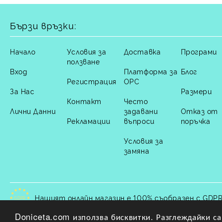
Бързи връзки:
Начало
Условия за
Доставка
Програми
ползване
Вход
Платформа за
Блог
Регистрация
ОРС
За Нас
Размери
Контакт
Често
Лични Данни
задавани
Отказ от
Рекламации
въпроси
поръчка
Условия за
замяна
Нашият онлайн магазин е 100% съобразен с GDPR
GDPR
Doniceta.com използва бисквитки. Разглеждайки сай