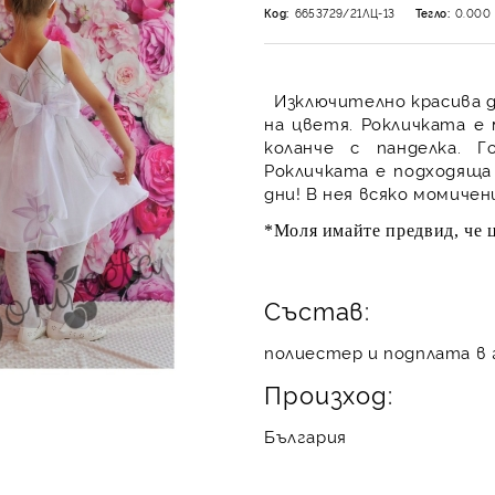
Код:
6653729/21ЛЦ-13
Тегло:
0.000
Изключително красива де
на цветя. Рокличката е 
коланче с панделка. 
Рокличката е подходяща
дни! В нея всяко момиче
*Моля имайте предвид, че ц
Състав:
полиестер и подплата в
Произход:
България