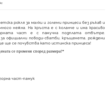
кг
тска рокля за малки и големи принцеси без ръкав и
много нежна. На кръста е с коланче и има красиво
Горната част е с памучна подплата отвътре.
 за официални поводи-сватби, кръщенета, рождени
нце ще се почувства като истинска принцеса!
ената се променя според размера!*
 горна част-памук