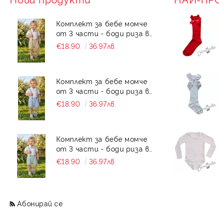
Комплект за бебе момче
от 3 части - боди риза в
бяло с къс ръкав , къси
€18.90
36.97лв.
панталони тип
гащеризон и папийонка в
бежово
Комплект за бебе момче
от 3 части - боди риза в
бяло с къс ръкав , къси
€18.90
36.97лв.
панталони тип
гащеризон и папийонка в
светлосиньо
Комплект за бебе момче
от 3 части - боди риза в
бяло с къс ръкав , къси
€18.90
36.97лв.
панталони тип
гащеризон и папийонка в
тюркоаз
Абонирай се