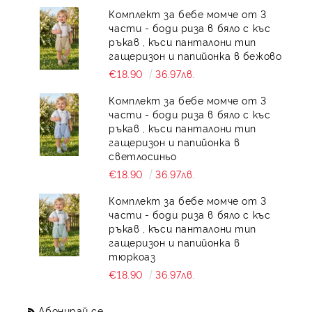
Комплект за бебе момче от 3
части - боди риза в бяло с къс
ръкав , къси панталони тип
гащеризон и папийонка в бежово
€18.90
36.97лв.
Комплект за бебе момче от 3
части - боди риза в бяло с къс
ръкав , къси панталони тип
гащеризон и папийонка в
светлосиньо
€18.90
36.97лв.
Комплект за бебе момче от 3
части - боди риза в бяло с къс
ръкав , къси панталони тип
гащеризон и папийонка в
тюркоаз
€18.90
36.97лв.
Абонирай се