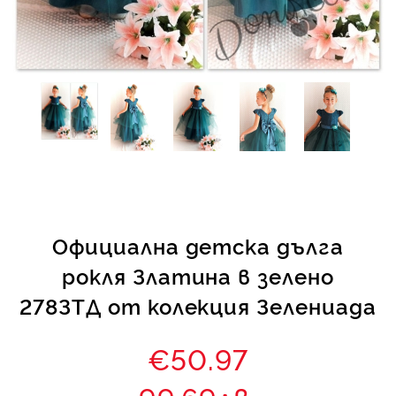
КИ -50%
Официална детска дълга
рокля Златина в зелено
278ЗТД от колекция Зелениада
€50.97