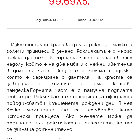
99.69лв.
Код:
68637133-12
Тегло:
0.000
кг
Изключително красива дълга рокля за малки и
големи принцеси в зелено. Рокличката е с много
нежна дантела в горната част и красив тюл
надолу, който е на две нива и с нежни цветенца
в долната част. Отзад е с голяма панделка,
която е гарнирана с дантела. На кръста се
завързва с коланче и има красива
панделка.Горната част е с памучна подплата
отвътре. Рокличката е подходяща за официални
поводи-сватби, кръщенета, рождени дни! В нея
всяко момиченце ще се почувства като
истинска принцеса! Ако желаете може да
поръчате към рокличката и диадемата, която
се заплаща допълнително.