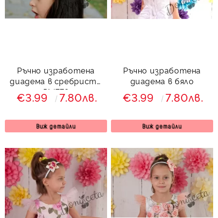
Ръчно изработена
Ръчно изработена
диадема в сребристо
диадема в бяло
514779
€3.99
7.80лв.
€3.99
7.80лв.
Виж детайли
Виж детайли