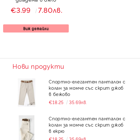
€3.99
7.80лв.
Виж детайли
Нови продукти
Спортно-елегантен панталон с
колан за момче със скрит джоб
в бежово
€18.25
35.69лв.
Спортно-елегантен панталон с
колан за момче със скрит джоб
в екрю
€18.25
35.69лв.