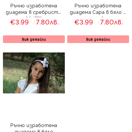
Ръчно изработена
Ръчно изработена
диадема в сребристо
диадема Сара в бяло и
994773
лилаво
€3.99
7.80лв.
€3.99
7.80лв.
Виж детайли
Виж детайли
Ръчно изработена
диадема в бяло