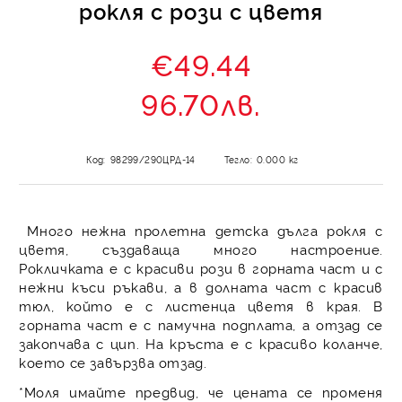
рокля с рози с цветя
€49.44
96.70лв.
Код:
98299/290ЦРД-14
Тегло:
0.000
кг
Много нежна пролетна детска дълга рокля с
цветя, създаваща много настроение.
Рокличката е с красиви рози в горната част и с
нежни къси ръкави, а в долната част с красив
тюл, който е с листенца цветя в края. В
горната част е с памучна подплата, а отзад се
закопчава с цип. На кръста е с красиво коланче,
което се завързва отзад.
*Моля имайте предвид, че цената се променя