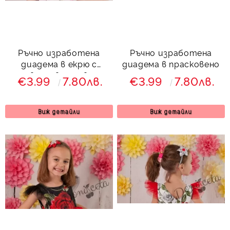
Ръчно изработена
Ръчно изработена
диадема в екрю с
диадема в прасковено
цвете в розово
€3.99
7.80лв.
€3.99
7.80лв.
Виж детайли
Виж детайли