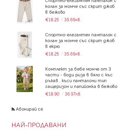
Спортно-елегантен панталон с
колан за момче със скрит джоб
в бежово
€18.25
35.69лв.
Спортно-елегантен панталон с
колан за момче със скрит джоб
в екрю
€18.25
35.69лв.
Комплект за бебе момче от 3
части - боди риза в бяло с къс
ръкав , къси панталони тип
гащеризон и папийонка в бежово
€18.90
36.97лв.
Абонирай се
НАЙ-ПРОДАВАНИ