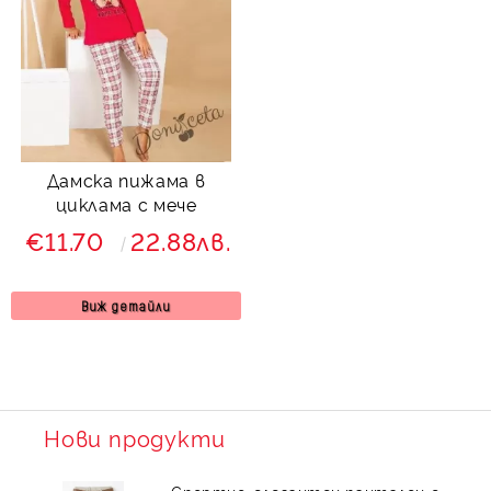
Дамска пижама в
циклама с мече
€11.70
22.88лв.
Виж детайли
Нови продукти