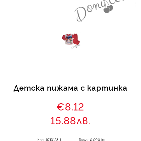
КИ -50%
Детска пижама с картинка
€8.12
15.88лв.
Код:
9713123-1
Тегло:
0.000
кг