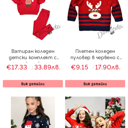
Ватиран коледен
Плетен коледен
детски комплект с
пуловер в червено с
клин в червено с
еленче
€17.33
33.89лв.
€9.15
17.90лв.
еленче 83554223
Виж детайли
Виж детайли