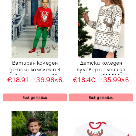
Ватиран коледен
Детски коледен
детски комплект в
пуловер с елени за
червено и зелено Звън
момиче 238569
€18.91
36.98лв.
€18.40
35.99лв.
с елен 7225364
Виж детайли
Виж детайли