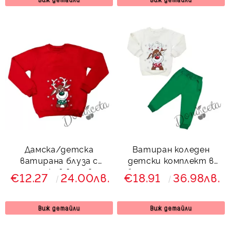
Дамска/детска
Ватиран коледен
ватирана блуза с
детски комплект в
дълъг ръкав в червено
бяло и зелено с елен
€12.27
24.00лв.
€18.91
36.98лв.
с елен
745743 Звън
Виж детайли
Виж детайли