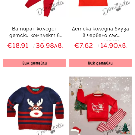
Ватиран коледен
Детска коледна блуза
детски комплект в
в червено със
зелено и червено с
сърнички 4354764
€18.91
36.98лв.
€7.62
14.90лв.
елен 7866541 Звън
Виж детайли
Виж детайли