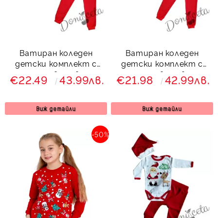
Ватиран коледен
Ватиран коледен
детски комплект с
детски комплект с
панталон в червено и
панталон в червено и
€22.49
43.99лв.
€21.98
42.99лв.
блуза в зелено с две
суитшърт с качулка в
еленчета
зелено с коледно
еленче и надпис
Виж детайли
Виж детайли
-50%