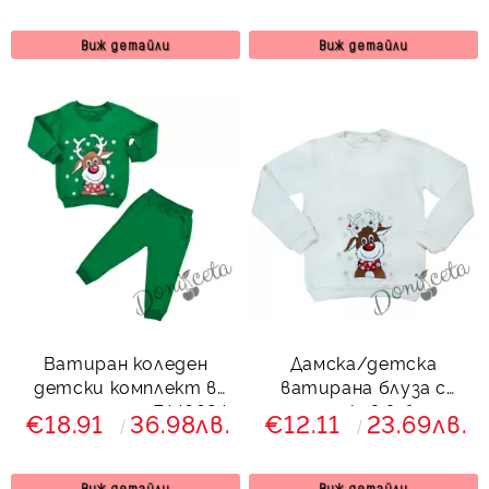
Виж детайли
Виж детайли
Ватиран коледен
Дамска/детска
детски комплект в
ватирана блуза с
зелено с елен 7446624
дълъг ръкав в бяло с
€18.91
36.98лв.
€12.11
23.69лв.
Звън
елен
Виж детайли
Виж детайли