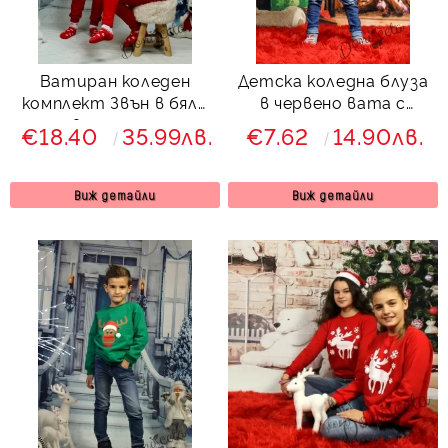
Ватиран коледен
Детска коледна блуза
комплект Звън в бяло
в червено вата с
и червено с еленче и
еленче с шалче за
€18.40
35.99лв.
€7.62
14.90лв.
клин с ръб 883524 за
момче
момиче
Виж детайли
Виж детайли