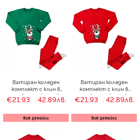
Ватиран коледен
Ватиран коледен
комплект с клин в
комплект с клин в
червено с блуза в
червено с блуза в
€21.93
42.89лв.
€21.93
42.89лв.
зелено с елен
червено с елен
Виж детайли
Виж детайли