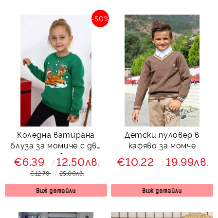
-50%
Коледна ватирана
Детски пуловер в
блуза за момиче с две
кафяво за момче
еленчета в зелено
€6.39
12.50лв.
€10.22
19.99лв.
€12.78
25.00лв.
Виж детайли
Виж детайли