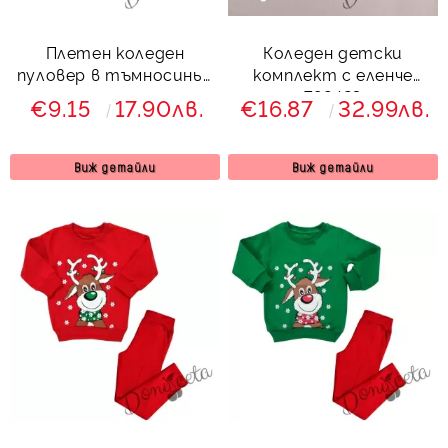
Плетен коледен
Коледен детски
пуловер в тъмносиньо
комплект с еленче
с еленче
792423
€9.15
17.90лв.
€16.87
32.99лв.
Виж детайли
Виж детайли