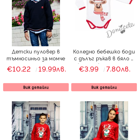
Детски пуловер в
Коледно бебешко боди
тъмносиньо за момче
с дълъг ръкав в бяло с
картинка на еленче
€10.22
19.99лв.
€3.99
7.80лв.
Виж детайли
Виж детайли