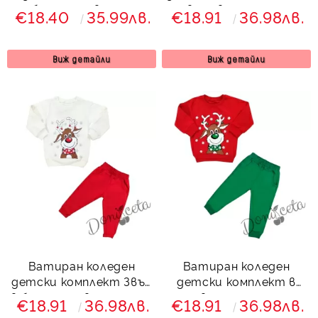
бяло и червено с
в червено с елен
€18.40
35.99лв.
€18.91
36.98лв.
еленче и клин с ръб
7923441
843524 Звън
Виж детайли
Виж детайли
Ватиран коледен
Ватиран коледен
детски комплект Звън
детски комплект в
в бяло и червено с елен
червено и зелено с
€18.91
36.98лв.
€18.91
36.98лв.
734231
елен 7425364 Звън