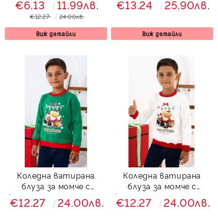
€6.13
11.99лв.
€13.24
25.90лв.
червено и зелено
€12.27
24.00лв.
Виж детайли
Виж детайли
Коледна ватирана
Коледна ватирана
блуза за момче с
блуза за момче с
коледен надпис и мече
коледен надпис и мече
€12.27
24.00лв.
€12.27
24.00лв.
в зелено
в бяло