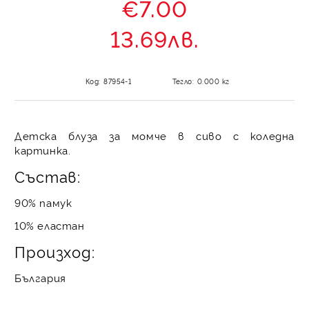
€7.00
13.69лв.
Код:
87954-1
Тегло:
0.000
кг
Детска блуза за момче в сиво с коледна
картинка.
Състав:
90% памук
10% еластан
Произход:
България