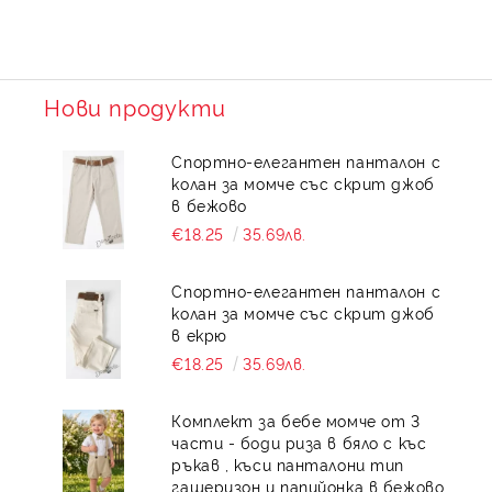
Нови продукти
Спортно-елегантен панталон с
колан за момче със скрит джоб
в бежово
€18.25
35.69лв.
Спортно-елегантен панталон с
колан за момче със скрит джоб
в екрю
€18.25
35.69лв.
Комплект за бебе момче от 3
части - боди риза в бяло с къс
ръкав , къси панталони тип
гащеризон и папийонка в бежово