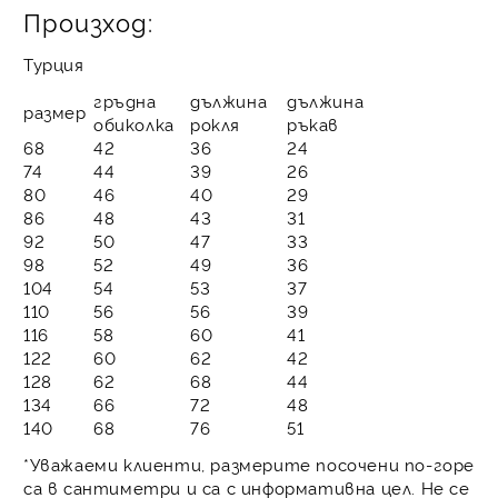
Произход:
Турция
гръдна
дължина
дължина
размер
обиколка
рокля
ръкав
68
42
36
24
74
44
39
26
80
46
40
29
86
48
43
31
92
50
47
33
98
52
49
36
104
54
53
37
110
56
56
39
116
58
60
41
122
60
62
42
128
62
68
44
134
66
72
48
140
68
76
51
*Уважаеми клиенти, размерите посочени по-горе
са в сантиметри и са с информативна цел. Не се