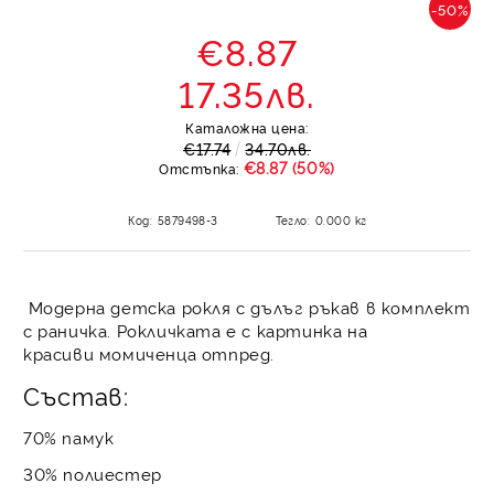
-50%
€8.87
17.35лв.
Каталожна цена:
€17.74
34.70лв.
€8.87 (50%)
Отстъпка:
Код:
5879498-3
Тегло:
0.000
кг
Модерна детска рокля с дълъг ръкав в комплект
с раничка. Рокличката е с картинка на
красиви момиченца отпред.
Състав:
70% памук
30% полиестер