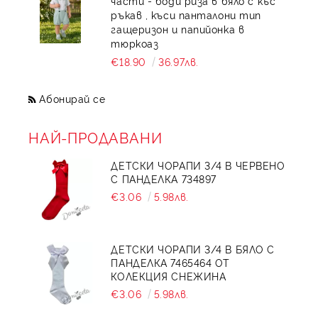
части - боди риза в бяло с къс
ръкав , къси панталони тип
гащеризон и папийонка в
тюркоаз
€18.90
36.97лв.
Абонирай се
НАЙ-ПРОДАВАНИ
ДЕТСКИ ЧОРАПИ 3/4 В ЧЕРВЕНО
С ПАНДЕЛКА 734897
€3.06
5.98лв.
ДЕТСКИ ЧОРАПИ 3/4 В БЯЛО С
ПАНДЕЛКА 7465464 ОТ
КОЛЕКЦИЯ СНЕЖИНА
€3.06
5.98лв.