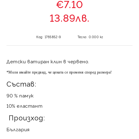
€7.10
13.89лв.
Код:
1765852-9
Тегло:
0.000
кг
Детски ватиран клин в червено.
*Моля имайте предвид, че цената се променя според размера!
Състав:
90 % памук
10% еластант
Произход:
България